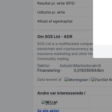
Resultat pr. aktie (EPS)
Udbytte pr. aktie
Afkast af egenkapital
Om SOS Ltd - ADR
SOS Ltd is a multifaceted company that levera
blockchain and cryptocurrency operations, as 
insurance marketing and other Hosting servi
Commodity trading.
Sektor
Industri
Markedsværdi
Finansiering
-
0,016260644bn
Data leveret af
/
Andre var interesserede i
NFT Ltd.
Se alle aktier