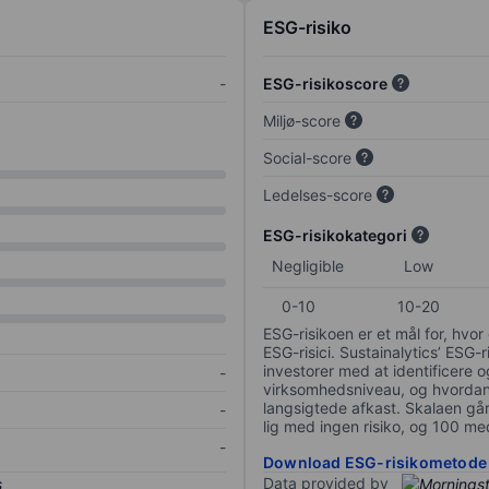
ESG-risiko
-
ESG-risikoscore
Miljø-score
Social-score
Ledelses-score
ESG-risikokategori
Negligible
Low
0-10
10-20
ESG-risikoen er et mål for, hv
ESG-risici. Sustainalytics’ ESG-r
investorer med at identificere og
-
virksomhedsniveau, og hvordan 
langsigtede afkast. Skalaen går f
-
lig med ingen risiko, og 100 me
-
Download ESG-risikometode
Data provided by