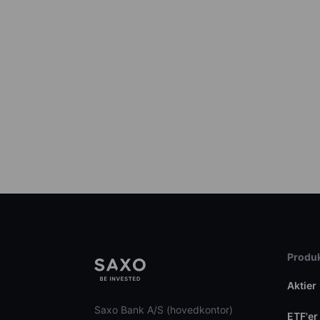
Produk
Aktier
Saxo Bank A/S (hovedkontor)
ETF'er