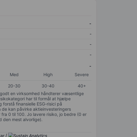
-
-
-
-
-
Med
High
Severe
20-30
30-40
40+
or godt en virksomhed håndterer væsentlige
isikokategori har til formål at hjælpe
 forstå finansielle ESG-risici på
de kan påvirke aktieinvesteringers
ra 0 til 100. Jo lavere risiko, jo bedre (0 er
d den mest alvorlige).
/