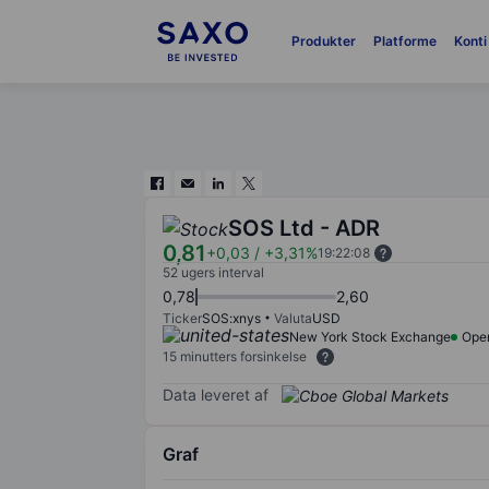
Produkter
Platforme
Konti
SOS Ltd - ADR
0,81
+0,03
/
+3,31%
19:22:08
52 ugers interval
0,78
2,60
Ticker
SOS:xnys
Valuta
USD
New York Stock Exchange
Ope
15 minutters forsinkelse
Data leveret af
Graf
Chart