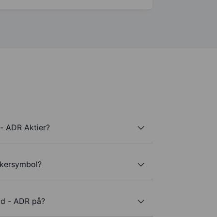
- ADR Aktier?
ckersymbol?
td - ADR på?