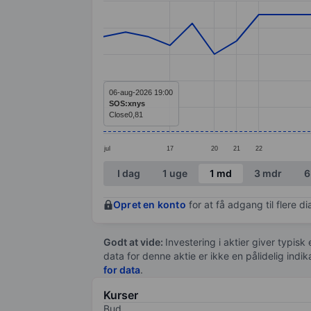
Line chart with 33 data points.
The chart has 1 X axis displaying categ
The chart has 1 Y axis displaying value
06-aug-2026 19:00
SOS:xnys
Close
0,81
jul
17
20
21
22
End of interactive chart.
I dag
1 uge
1 md
3 mdr
6
Opret en konto
for at få adgang til flere 
Godt at vide:
Investering i aktier giver typisk
data for denne aktie er ikke en pålidelig indi
for data
.
Kurser
Bud