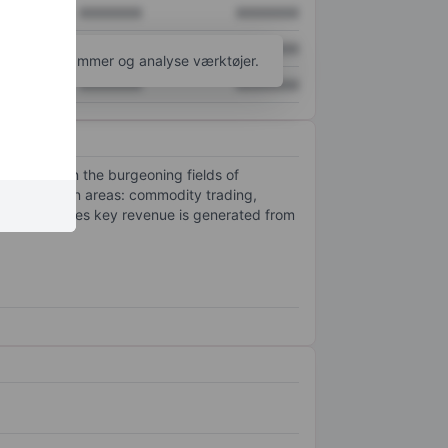
XXXXXXX
XXXXXXX
XXXXXXX
XXXXXXX
l flere diagrammer og analyse værktøjer.
XXXXXXX
XXXXXXX
icipating in the burgeoning fields of
oss four main areas: commodity trading,
and generates key revenue is generated from