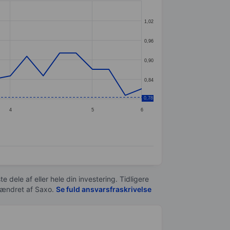
1,02
0,96
0,90
0,84
0,78
4
5
6
e dele af eller hele din investering. Tidligere
t ændret af
Saxo
.
Se fuld ansvarsfraskrivelse