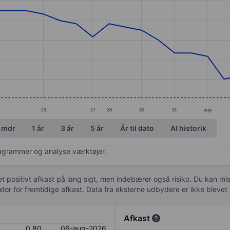
ories.
s. Data ranges from 0.79 to 1.05.
23
27
28
30
31
aug
 mdr
1 år
3 år
5 år
År til dato
Al historik
diagrammer og analyse værktøjer.
 et positivt afkast på lang sigt, men indebærer også risiko. Du kan mist
kator for fremtidige afkast. Data fra eksterne udbydere er ikke bleve
Afkast
0,80
06-aug-2026