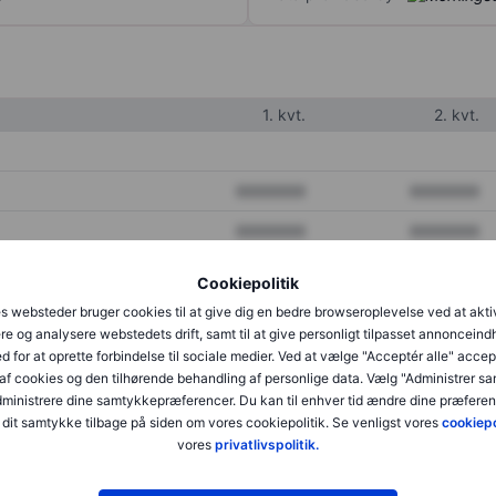
1. kvt.
2. kvt.
XXXXXXX
XXXXXXX
XXXXXXX
XXXXXXX
XXXXXXX
XXXXXXX
Cookiepolitik
s websteder bruger cookies til at give dig en bedre browseroplevelse ved at akti
re og analysere webstedets drift, samt til at give personligt tilpasset annonceind
XXXXXXX
XXXXXXX
d for at oprette forbindelse til sociale medier. Ved at vælge "Acceptér alle" accep
af cookies og den tilhørende behandling af personlige data. Vælg "Administrer s
XXXXXXX
XXXXXXX
administrere dine samtykkepræferencer. Du kan til enhver tid ændre dine præferenc
dit samtykke tilbage på siden om vores cookiepolitik. Se venligst vores
cookiepo
vores
privatlivspolitik.
XXXXXXX
XXXXXXX