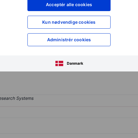
XXXXXXX
XXXXXXX
Acceptér alle cookies
XXXXXXX
XXXXXXX
Opret konto
for at få adgang ti
Kun nødvendige cookies
XXXXXXX
XXXXXXX
Administrér cookies
ges the power of data to provide marketing solutions, while also part
well as commodity trading. Its product offerings are diversified acr
Danmark
ces. The company has single reporting segment: Commodity trading 