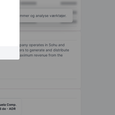
XXXXXXX
XXXXXXX
XXXXXXX
XXXXXXX
l flere diagrammer og analyse værktøjer.
XXXXXXX
XXXXXXX
ina. The company operates in Sohu and
 enables users to generate and distribute
It generates maximum revenue from the
uela Comp.
B de - ADR