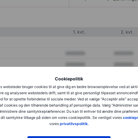
1. kvt.
2. kvt.
XXXXXXX
XXXXXXX
XXXXXXX
XXXXXXX
XXXXXXX
XXXXXXX
Cookiepolitik
s websteder bruger cookies til at give dig en bedre browseroplevelse ved at akti
re og analysere webstedets drift, samt til at give personligt tilpasset annonceind
XXXXXXX
XXXXXXX
d for at oprette forbindelse til sociale medier. Ved at vælge "Acceptér alle" accep
af cookies og den tilhørende behandling af personlige data. Vælg "Administrer s
XXXXXXX
XXXXXXX
administrere dine samtykkepræferencer. Du kan til enhver tid ændre dine præferenc
dit samtykke tilbage på siden om vores cookiepolitik. Se venligst vores
cookiepo
vores
privatlivspolitik.
XXXXXXX
XXXXXXX