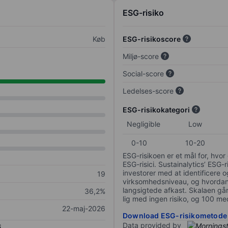
ESG-risiko
Køb
ESG-risikoscore
Miljø-score
Social-score
Ledelses-score
ESG-risikokategori
Negligible
Low
0-10
10-20
ESG-risikoen er et mål for, hv
ESG-risici. Sustainalytics’ ESG-r
investorer med at identificere og
19
virksomhedsniveau, og hvordan 
langsigtede afkast. Skalaen går f
36,2%
lig med ingen risiko, og 100 me
22-maj-2026
Download ESG-risikometode
Data provided by