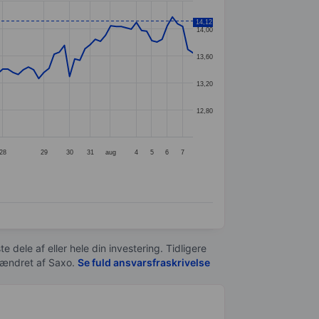
14,12
14,00
13,60
13,20
12,80
28
29
30
31
aug
4
5
6
7
e dele af eller hele din investering. Tidligere
t ændret af
Saxo
.
Se fuld ansvarsfraskrivelse