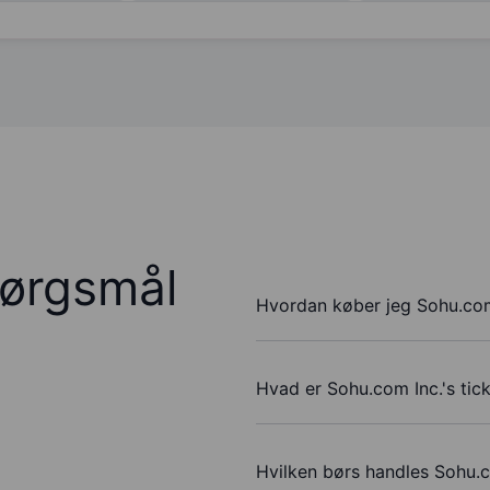
pørgsmål
Hvordan køber jeg Sohu.com
Hvad er Sohu.com Inc.'s tic
Hvilken børs handles Sohu.c