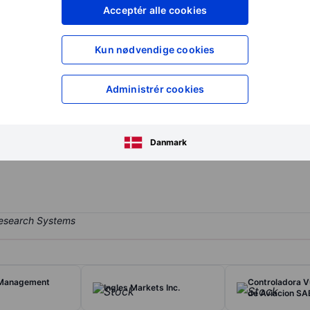
XXXXXXX
XXXXXXX
Acceptér alle cookies
XXXXXXX
XXXXXXX
Opret konto
for at få adgang ti
Kun nødvendige cookies
XXXXXXX
XXXXXXX
Administrér cookies
and search products and services on PCs and mobile devices in Ch
ntent and services provider. Through its social features, Sohu also
Danmark
 on a platform. Changyou is an online game developer and operator. 
 Management
Controladora V
Ingles Markets Inc.
de Aviacion SA