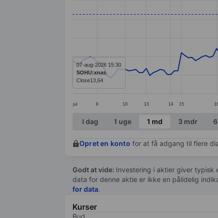
Line chart with 142 data points.
The chart has 1 X axis displaying categ
The chart has 1 Y axis displaying values
07-aug-2026 15:30
SOHU:xnas
Close
13,64
jul
9
10
13
14
15
1
End of interactive chart.
I dag
1 uge
1 md
3 mdr
6
Opret en konto
for at få adgang til flere 
Godt at vide:
Investering i aktier giver typisk
data for denne aktie er ikke en pålidelig indi
for data
.
Kurser
Bud