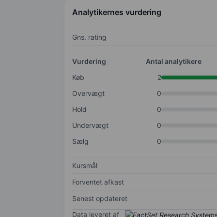
Analytikernes vurdering
Gns. rating
Vurdering
Antal analytikere
Køb
2
Overvægt
0
Hold
0
Undervægt
0
Sælg
0
Kursmål
Forventet afkast
Senest opdateret
Data leveret af