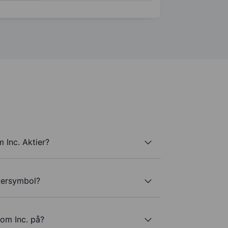
 Inc. Aktier?
kersymbol?
om Inc. på?