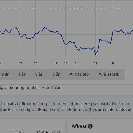
ories.
. Data ranges from 12.49 to 14.17.
6
17
20
21
22
23
24
27
 mdr
1 år
3 år
5 år
År til dato
Al historik
diagrammer og analyse værktøjer.
 et positivt afkast på lang sigt, men indebærer også risiko. Du kan mist
kator for fremtidige afkast. Data fra eksterne udbydere er ikke bleve
Afkast
13,65
07-aug-2026