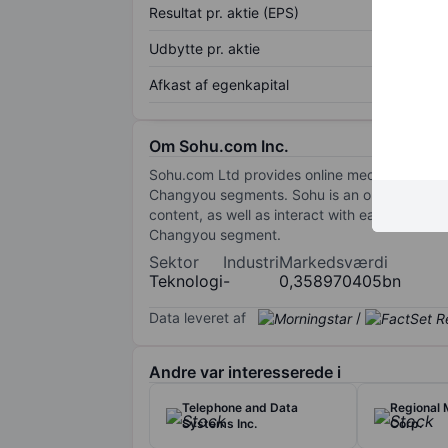
Resultat pr. aktie (EPS)
Udbytte pr. aktie
Afkast af egenkapital
Om Sohu.com Inc.
Sohu.com Ltd provides online media, games, 
Changyou segments. Sohu is an online media co
content, as well as interact with each other
Changyou segment.
Sektor
Industri
Markedsværdi
Teknologi
-
0,358970405bn
Data leveret af
/
Andre var interesserede i
Telephone and Data
Regional
Systems Inc.
Corp.