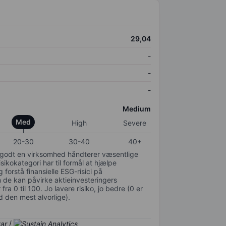
29,04
-
-
-
Medium
Med
High
Severe
20-30
30-40
40+
or godt en virksomhed håndterer væsentlige
isikokategori har til formål at hjælpe
 forstå finansielle ESG-risici på
de kan påvirke aktieinvesteringers
ra 0 til 100. Jo lavere risiko, jo bedre (0 er
d den mest alvorlige).
/