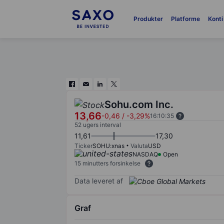
Produkter
Platforme
Konti
Sohu.com Inc.
13,66
-0,46
/
-3,29%
16:10:35
52 ugers interval
11,61
17,30
Ticker
SOHU:xnas
Valuta
USD
NASDAQ
Open
15 minutters forsinkelse
Data leveret af
Graf
Chart