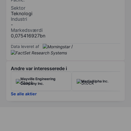
Sektor
Teknologi
Industri
-
Markedsværdi
0,075416927bn
Data leveret af
/
Andre var interesserede i
Mayville Engineering
MediaAlpha Inc.
Company Inc.
Se alle aktier