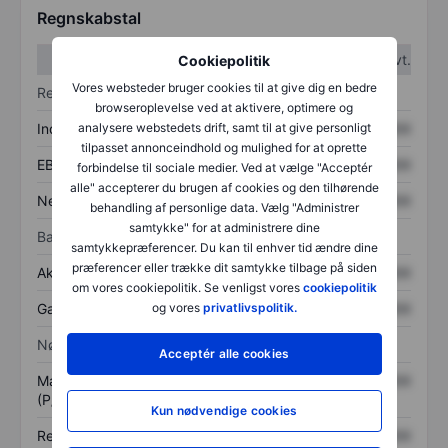
Regnskabstal
1. kvt.
2. kvt.
Cookiepolitik
Vores websteder bruger cookies til at give dig en bedre
Resultatopgørelse
browseroplevelse ved at aktivere, optimere og
Indtægter
XXXXXXX
XXXXXXX
analysere webstedets drift, samt til at give personligt
tilpasset annonceindhold og mulighed for at oprette
EBITDA
XXXXXXX
XXXXXXX
forbindelse til sociale medier. Ved at vælge "Acceptér
alle" accepterer du brugen af cookies og den tilhørende
Nettoresultat
XXXXXXX
XXXXXXX
behandling af personlige data. Vælg "Administrer
samtykke" for at administrere dine
Balance
samtykkepræferencer. Du kan til enhver tid ændre dine
præferencer eller trække dit samtykke tilbage på siden
Aktiver i alt
XXXXXXX
XXXXXXX
om vores cookiepolitik. Se venligst vores
cookiepolitik
Gæld
XXXXXXX
XXXXXXX
og vores
privatlivspolitik.
Nøgletal
Acceptér alle cookies
Markedsværdi/omsætning
XXXXXXX
XXXXXXX
(P/S)
Kun nødvendige cookies
Resultat pr. aktie (EPS)
XXXXXXX
XXXXXXX