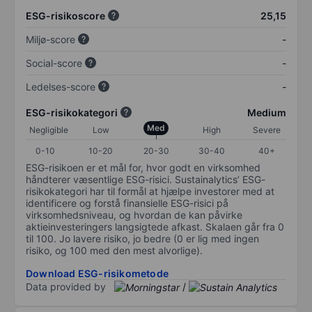
ESG-risikoscore
25,15
Miljø-score
-
Social-score
-
Ledelses-score
-
ESG-risikokategori
Medium
Med
Negligible
Low
High
Severe
0-10
10-20
20-30
30-40
40+
ESG-risikoen er et mål for, hvor godt en virksomhed
håndterer væsentlige ESG-risici. Sustainalytics’ ESG-
risikokategori har til formål at hjælpe investorer med at
identificere og forstå finansielle ESG-risici på
virksomhedsniveau, og hvordan de kan påvirke
aktieinvesteringers langsigtede afkast. Skalaen går fra 0
til 100. Jo lavere risiko, jo bedre (0 er lig med ingen
risiko, og 100 med den mest alvorlige).
Download ESG-risikometode
Data provided by
/