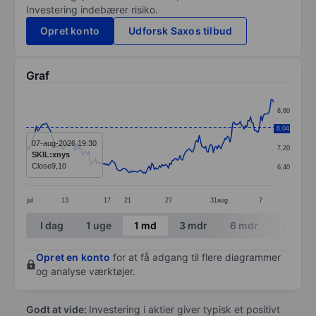
Investering indebærer risiko.
Opret konto
Udforsk Saxos tilbud
Graf
Chart
8,80
Line chart with 194 data points.
8,04
8,00
The chart has 1 X axis displaying categories.
07-aug-2026 19:30
7,20
SKIL:xnys
The chart has 1 Y axis displaying values. Data ranges 
Close
9,10
6,40
jul
13
17
21
27
31
aug
7
End of interactive chart.
I dag
1 uge
1 md
3 mdr
6 mdr
1 år
Opret en konto
for at få adgang til flere diagrammer
og analyse værktøjer.
Godt at vide:
Investering i aktier giver typisk et positivt