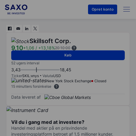
Opret konto
Skillsoft Corp.
9,10
+1,06
/
+13,18%
20:10:00
Køb
52 ugers interval
3,43
18,45
Ticker
SKIL:xnys
Valuta
USD
New York Stock Exchange
Closed
15 minutters forsinkelse
Data leveret af
Vil du i gang med at investere?
Handel med aktier på en prisvindende
investeringsplatform betroet af 1,5 millioner kunder.