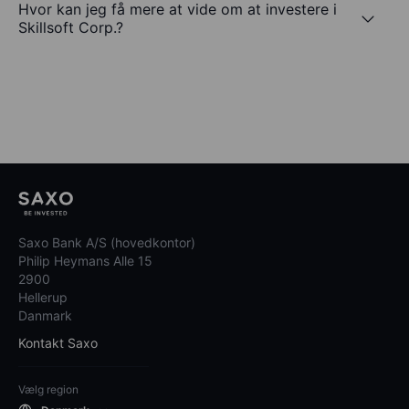
Hvor kan jeg få mere at vide om at investere i
Skillsoft Corp.?
Saxo Bank A/S (hovedkontor)
Philip Heymans Alle 15
2900
Hellerup
Danmark
Kontakt Saxo
Vælg region