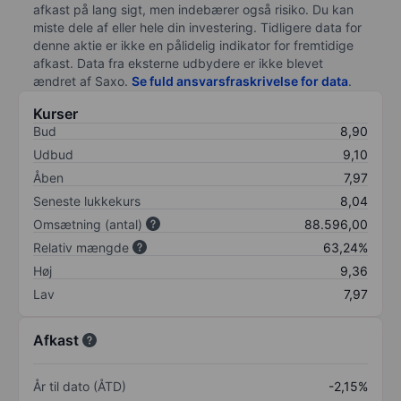
afkast på lang sigt, men indebærer også risiko. Du kan
miste dele af eller hele din investering. Tidligere data for
denne aktie er ikke en pålidelig indikator for fremtidige
afkast. Data fra eksterne udbydere er ikke blevet
ændret af
Saxo
.
Se fuld ansvarsfraskrivelse for data
.
Kurser
Bud
8,90
Udbud
9,10
Åben
7,97
Seneste lukkekurs
8,04
Omsætning (antal)
88.596,00
Relativ mængde
63,24%
Høj
9,36
Lav
7,97
Afkast
År til dato (ÅTD)
-2,15%