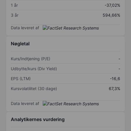
1 år
-37,02%
3 år
594,66%
Data leveret af
Nøgletal
Kurs/Indtjening (P/E)
-
Udbytte/kurs (Div Yield)
-
EPS (LTM)
-16,6
Kursvolatilitet (30 dage)
67,3%
Data leveret af
Analytikernes vurdering