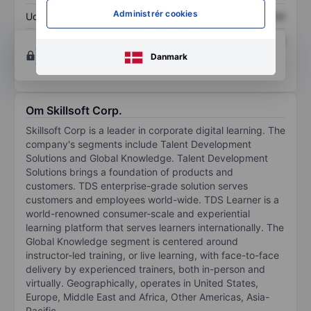
Administrér cookies
Udbytte pr. aktie
XXXXXXX
XXXXXXX
Afkast af egenkapital
XXXXXXX
XXXXXXX
Opret konto
for at få adgang til flere diagrammer
Danmark
og analyse værktøjer.
Om Skillsoft Corp.
Skillsoft Corp is a leader in corporate digital learning. The
company's segments include Talent Development
Solutions and Global Knowledge. Talent Development
Solutions brings a foundation of products and
customers. TDS enterprise-grade solution serves
customers and employees world-wide. TDS Learner is a
world-renowned consumer-scale and experiential
learning platform that serves learners internationally. The
Global Knowledge segment is centered around
instructor-led training, or live learning, with face-to-face
delivery by experienced trainers, both in-person and
virtually. Geographically, operates in United States,
Europe, Middle East and Africa, Other Americas, Asia-
Pacific.