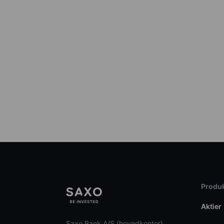
Produk
Aktier
Saxo Bank A/S (hovedkontor)