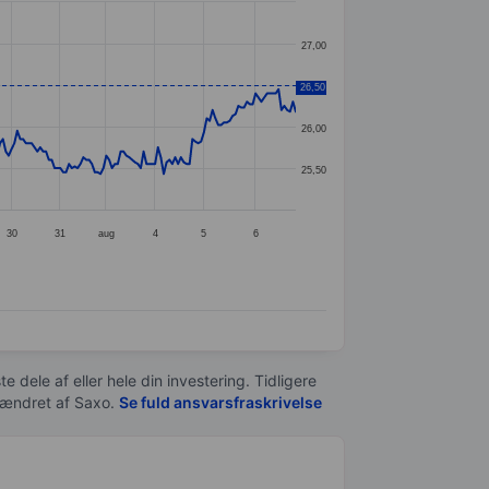
27,00
26,50
26,50
26,00
25,50
30
31
aug
4
5
6
e dele af eller hele din investering. Tidligere
t ændret af
Saxo
.
Se fuld ansvarsfraskrivelse