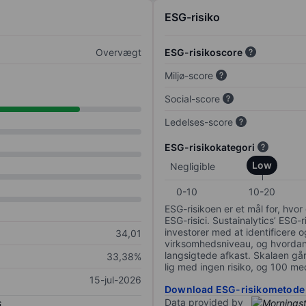
ESG-risiko
Overvægt
ESG-risikoscore
Miljø-score
Social-score
Ledelses-score
ESG-risikokategori
Low
Negligible
0-10
10-20
ESG-risikoen er et mål for, hv
ESG-risici. Sustainalytics’ ESG-r
investorer med at identificere og
34,01
virksomhedsniveau, og hvordan 
langsigtede afkast. Skalaen går f
33,38%
lig med ingen risiko, og 100 me
15-jul-2026
Download ESG-risikometode
Data provided by