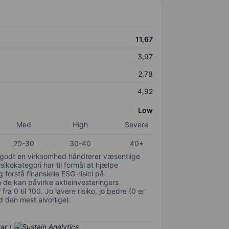
11,67
3,97
2,78
4,92
Low
Med
High
Severe
20-30
30-40
40+
or godt en virksomhed håndterer væsentlige
isikokategori har til formål at hjælpe
 forstå finansielle ESG-risici på
de kan påvirke aktieinvesteringers
ra 0 til 100. Jo lavere risiko, jo bedre (0 er
d den mest alvorlige).
/