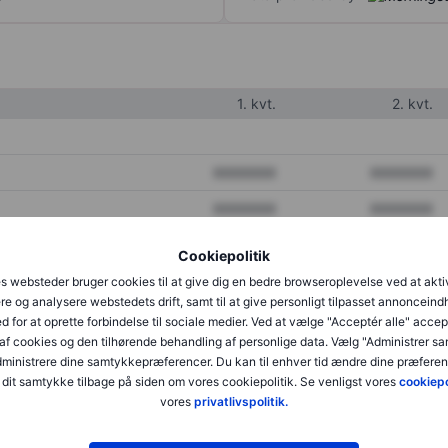
1. kvt.
2. kvt.
XXXXXXX
XXXXXXX
XXXXXXX
XXXXXXX
XXXXXXX
XXXXXXX
Cookiepolitik
s websteder bruger cookies til at give dig en bedre browseroplevelse ved at akti
re og analysere webstedets drift, samt til at give personligt tilpasset annonceind
XXXXXXX
XXXXXXX
d for at oprette forbindelse til sociale medier. Ved at vælge "Acceptér alle" accep
af cookies og den tilhørende behandling af personlige data. Vælg "Administrer s
XXXXXXX
XXXXXXX
administrere dine samtykkepræferencer. Du kan til enhver tid ændre dine præferenc
dit samtykke tilbage på siden om vores cookiepolitik. Se venligst vores
cookiepo
vores
privatlivspolitik.
XXXXXXX
XXXXXXX