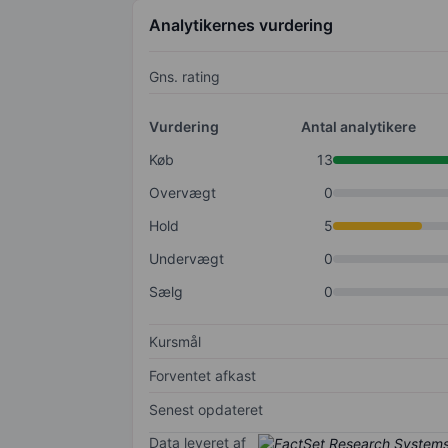
Analytikernes vurdering
Gns. rating
Vurdering
Antal analytikere
Køb
13
Overvægt
0
Hold
5
Undervægt
0
Sælg
0
Kursmål
Forventet afkast
Senest opdateret
Data leveret af