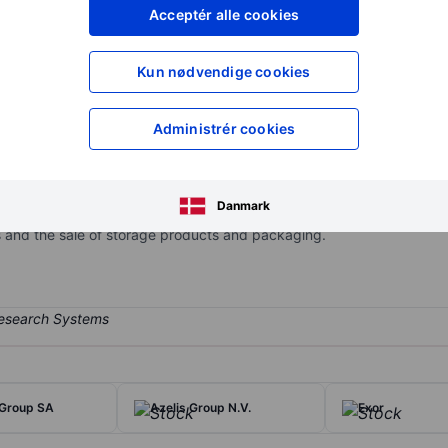
XXXXXXX
XXXXXXX
Acceptér alle cookies
XXXXXXX
XXXXXXX
Opret konto
for at få adgang ti
Kun nødvendige cookies
XXXXXXX
XXXXXXX
Administrér cookies
operator of self-storage centers. The company has two reportable 
he Same Stores segment. Geographically, the company derives the m
Danmark
, Belgium, Germany and Denmark among others. It generates revenue
als and the sale of storage products and packaging.
 Group SA
Azelis Group N.V.
Exor