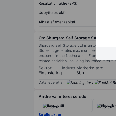
Resultat pr. aktie (EPS)
Udbytte pr. aktie
Afkast af egenkapital
Om Shurgard Self Storage SA
Shurgard Self Storage Ltd is an owner and 
Stores. It generates maximum revenue from t
presence in the Netherlands, France, Sweden
related activities, including insurance referr
Sektor
Industri
Markedsværdi
Finansiering
-
3bn
Data leveret af
/
Andre var interesserede i
Eurazeo SE
Kinepolis
Se alle aktier