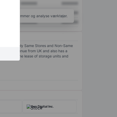
XXXXXXX
XXXXXXX
XXXXXXX
XXXXXXX
l flere diagrammer og analyse værktøjer.
XXXXXXX
XXXXXXX
segments namely Same Stores and Non-Same
ajority revenue from UK and also has a
 through the lease of storage units and
Gen Digital Inc.