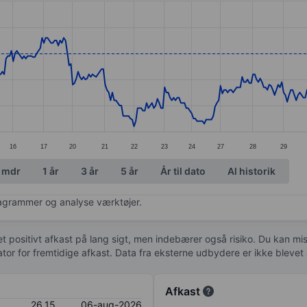
ories.
s. Data ranges from 25.1 to 26.95.
16
17
20
21
22
23
24
27
28
29
 mdr
1 år
3 år
5 år
År til dato
Al historik
diagrammer og analyse værktøjer.
 et positivt afkast på lang sigt, men indebærer også risiko. Du kan mist
kator for fremtidige afkast. Data fra eksterne udbydere er ikke bleve
Afkast
26,15
06-aug-2026