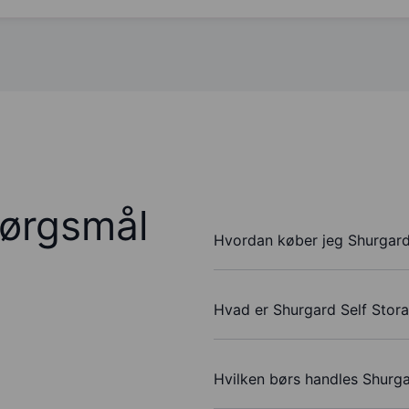
pørgsmål
Hvordan køber jeg Shurgard
Hvad er Shurgard Self Stor
Hvilken børs handles Shurg