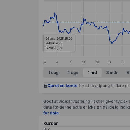
Line chart with 388 data points.
The chart has 1 X axis displaying categ
The chart has 1 Y axis displaying value
06-aug-2026 15:00
SHUR:xbru
Close
26,18
jul
8
9
10
13
14
15
End of interactive chart.
I dag
1 uge
1 md
3 mdr
6
Opret en konto
for at få adgang til flere 
Godt at vide:
Investering i aktier giver typisk
data for denne aktie er ikke en pålidelig indi
for data
.
Kurser
Bud