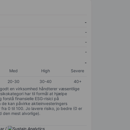
-
-
-
-
-
Med
High
Severe
20-30
30-40
40+
or godt en virksomhed håndterer væsentlige
isikokategori har til formål at hjælpe
 forstå finansielle ESG-risici på
de kan påvirke aktieinvesteringers
ra 0 til 100. Jo lavere risiko, jo bedre (0 er
d den mest alvorlige).
/