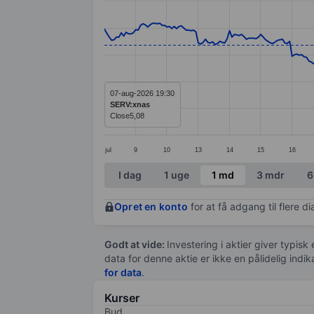
Line chart with 299 data points.
The chart has 1 X axis displaying categ
The chart has 1 Y axis displaying value
07-aug-2026 19:30
SERV:xnas
Close
5,08
jul
9
10
13
14
15
16
End of interactive chart.
I dag
1 uge
1 md
3 mdr
6
Opret en konto
for at få adgang til flere 
Godt at vide:
Investering i aktier giver typisk
data for denne aktie er ikke en pålidelig indi
for data
.
Kurser
Bud