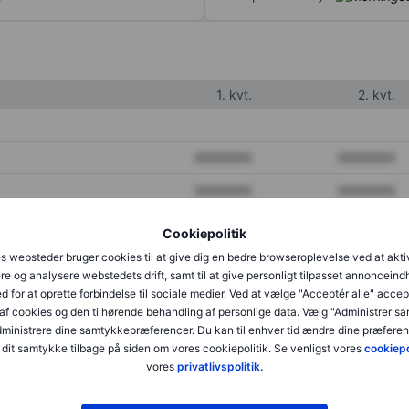
1. kvt.
2. kvt.
XXXXXXX
XXXXXXX
XXXXXXX
XXXXXXX
XXXXXXX
XXXXXXX
Cookiepolitik
s websteder bruger cookies til at give dig en bedre browseroplevelse ved at akti
re og analysere webstedets drift, samt til at give personligt tilpasset annonceind
XXXXXXX
XXXXXXX
d for at oprette forbindelse til sociale medier. Ved at vælge "Acceptér alle" accep
af cookies og den tilhørende behandling af personlige data. Vælg "Administrer s
XXXXXXX
XXXXXXX
administrere dine samtykkepræferencer. Du kan til enhver tid ændre dine præferenc
dit samtykke tilbage på siden om vores cookiepolitik. Se venligst vores
cookiepo
vores
privatlivspolitik.
XXXXXXX
XXXXXXX