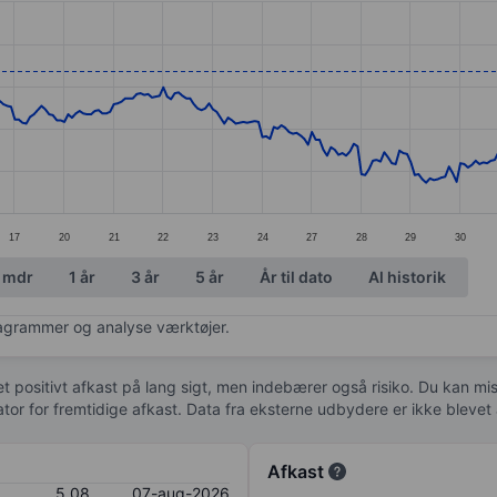
ories.
s. Data ranges from 4.36 to 6.09.
17
20
21
22
23
24
27
28
29
30
 mdr
1 år
3 år
5 år
År til dato
Al historik
diagrammer og analyse værktøjer.
 et positivt afkast på lang sigt, men indebærer også risiko. Du kan mist
kator for fremtidige afkast. Data fra eksterne udbydere er ikke bleve
Afkast
5,08
07-aug-2026