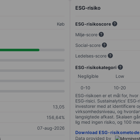
ESG-risiko
Køb
ESG-risikoscore
Miljø-score
Social-score
Ledelses-score
ESG-risikokategori
Negligible
Low
0-10
10-20
ESG-risikoen er et mål for, hv
ESG-risici. Sustainalytics’ ESG-r
investorer med at identificere og
13,05
virksomhedsniveau, og hvordan 
langsigtede afkast. Skalaen går f
156,64%
lig med ingen risiko, og 100 me
07-aug-2026
Download ESG-risikometode
Data provided by