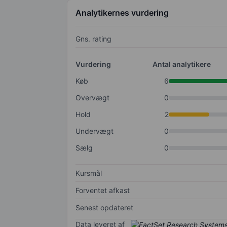
Analytikernes vurdering
Gns. rating
Vurdering
Antal analytikere
Køb
6
Overvægt
0
Hold
2
Undervægt
0
Sælg
0
Kursmål
Forventet afkast
Senest opdateret
Data leveret af