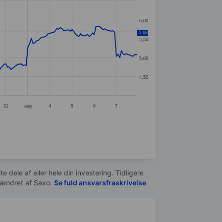
6,00
5,68
5,50
5,00
4,50
31
aug
4
5
6
7
e dele af eller hele din investering. Tidligere
t ændret af
Saxo
.
Se fuld ansvarsfraskrivelse