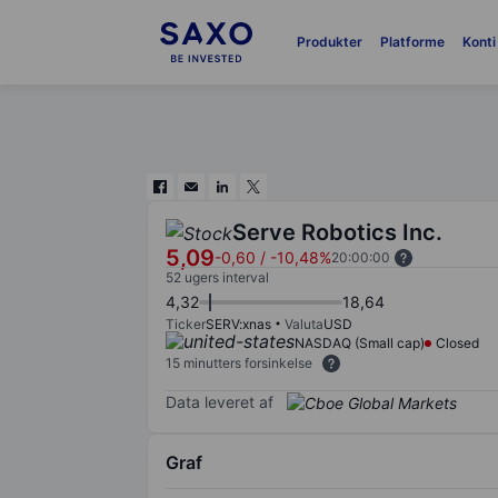
Produkter
Platforme
Konti
Serve Robotics Inc.
5,09
-0,60
/
-10,48%
20:00:00
52 ugers interval
4,32
18,64
Ticker
SERV:xnas
Valuta
USD
NASDAQ (Small cap)
Closed
15 minutters forsinkelse
Data leveret af
Graf
Chart