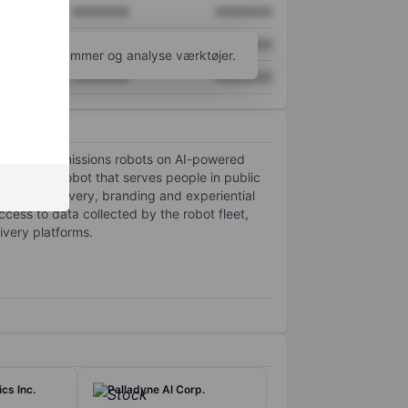
XXXXXXX
XXXXXXX
XXXXXXX
XXXXXXX
l flere diagrammer og analyse værktøjer.
XXXXXXX
XXXXXXX
perate low-emissions robots on AI-powered
ro-emission robot that serves people in public
ncluding delivery, branding and experiential
access to data collected by the robot fleet,
ivery platforms.
cs Inc.
Palladyne AI Corp.