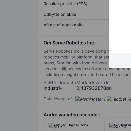
Resultat pr. aktie (EPS)
Udbytte pr. aktie
Afkast af egenkapital
Om Serve Robotics Inc.
Serve Robotics Inc is developing next-generat
robotics mobility platform, that serve people i
areas, Starting with food delivery. The Segmen
services, (ii) access to software developed for
including navigation-related data. The majorit
Sektor
Industri
Markedsværdi
Industri
-
0,437932878bn
Data leveret af
/
Andre var interesserede i
Applied Digital Corp.
BigBear.ai