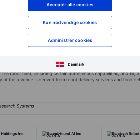
XXXXXXX
XXXXXXX
Acceptér alle cookies
XXXXXXX
XXXXXXX
Opret konto
for at få adgang ti
Kun nødvendige cookies
XXXXXXX
XXXXXXX
Administrér cookies
ion robots for last-mile delivery services. It design, develop and o
n public spaces, starting with food delivery. Its first product is a ze
Danmark
t derives revenue from (i) services via the Companies robot fleet, i
 the robot fleet, including certain autonomous capabilities, and (iii) 
y of the revenue is derived from robot delivery services and food del
 Holdings Inc.
SoundHound AI Inc
Richtech Roboti