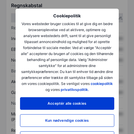
Regnskabstal
Cookiepolitik
1. kvt.
2. kvt.
Vores websteder bruger cookies til at give dig en bedre
Resultatopgørelse
browseroplevelse ved at aktivere, optimere og
analysere webstedets drift, samt til at give personligt
Indtægter
XXXXXXX
XXXXXXX
tilpasset annonceindhold og mulighed for at oprette
forbindelse til sociale medier. Ved at vælge "Acceptér
EBITDA
XXXXXXX
XXXXXXX
alle" accepterer du brugen af cookies og den tilhørende
behandling af personlige data. Vælg "Administrer
Nettoresultat
XXXXXXX
XXXXXXX
samtykke" for at administrere dine
Balance
samtykkepræferencer. Du kan til enhver tid ændre dine
præferencer eller trække dit samtykke tilbage på siden
Aktiver i alt
XXXXXXX
XXXXXXX
om vores cookiepolitik. Se venligst vores
cookiepolitik
og vores
privatlivspolitik.
Gæld
XXXXXXX
XXXXXXX
Nøgletal
Acceptér alle cookies
Markedsværdi/omsætning
XXXXXXX
XXXXXXX
(P/S)
Kun nødvendige cookies
Resultat pr. aktie (EPS)
XXXXXXX
XXXXXXX