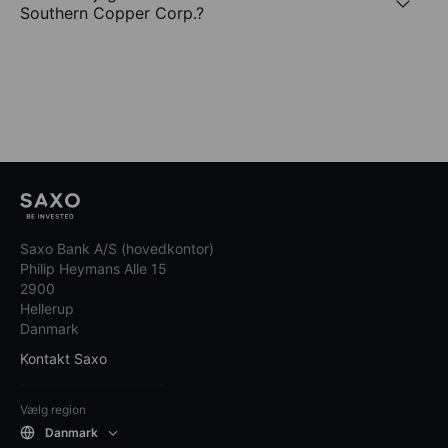
Southern Copper Corp.?
Saxo Bank A/S (hovedkontor)
Philip Heymans Alle 15
2900
Hellerup
Danmark
Kontakt Saxo
Vælg region
Danmark