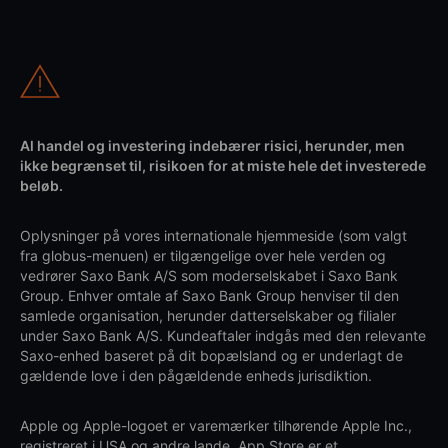
Al handel og investering indebærer risici, herunder, men
ikke begrænset til, risikoen for at miste hele det investerede
beløb.
Oplysninger på vores internationale hjemmeside (som valgt
fra globus-menuen) er tilgængelige over hele verden og
vedrører Saxo Bank A/S som moderselskabet i Saxo Bank
Group. Enhver omtale af Saxo Bank Group henviser til den
samlede organisation, herunder datterselskaber og filialer
under Saxo Bank A/S. Kundeaftaler indgås med den relevante
Saxo-enhed baseret på dit bopælsland og er underlagt de
gældende love i den pågældende enheds jurisdiktion.
Apple og Apple-logoet er varemærker tilhørende Apple Inc.,
registreret i USA og andre lande. App Store er et