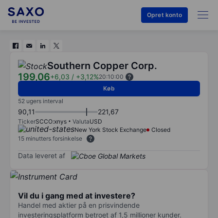
Opret konto
Southern Copper Corp.
199,06
+6,03
/
+3,12%
20:10:00
Køb
52 ugers interval
90,11
221,67
Ticker
SCCO:xnys
Valuta
USD
New York Stock Exchange
Closed
15 minutters forsinkelse
Data leveret af
Vil du i gang med at investere?
Handel med aktier på en prisvindende
investeringsplatform betroet af 1,5 millioner kunder.