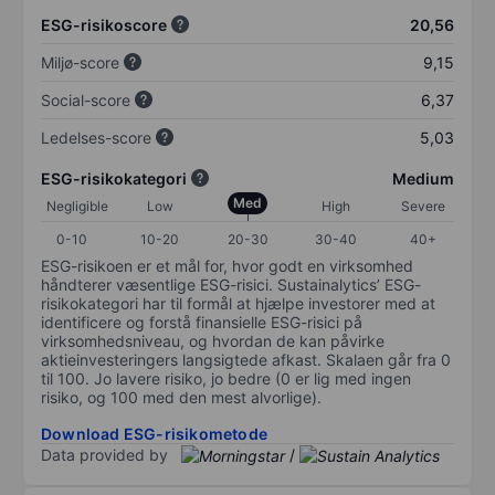
ESG-risikoscore
20,56
Miljø-score
9,15
Social-score
6,37
Ledelses-score
5,03
ESG-risikokategori
Medium
Med
Negligible
Low
High
Severe
0-10
10-20
20-30
30-40
40+
ESG-risikoen er et mål for, hvor godt en virksomhed
håndterer væsentlige ESG-risici. Sustainalytics’ ESG-
risikokategori har til formål at hjælpe investorer med at
identificere og forstå finansielle ESG-risici på
virksomhedsniveau, og hvordan de kan påvirke
aktieinvesteringers langsigtede afkast. Skalaen går fra 0
til 100. Jo lavere risiko, jo bedre (0 er lig med ingen
risiko, og 100 med den mest alvorlige).
Download ESG-risikometode
Data provided by
/