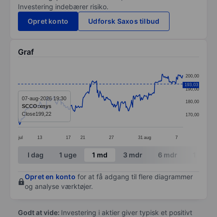
Investering indebærer risiko.
Opret konto
Udforsk Saxos tilbud
Graf
Chart
200,00
Line chart with 299 data points.
193,03
190,00
The chart has 1 X axis displaying categories.
07-aug-2026 19:30
180,00
SCCO:xnys
The chart has 1 Y axis displaying values. Data ranges
Close
199,22
170,00
jul
13
17
21
27
31
aug
7
End of interactive chart.
I dag
1 uge
1 md
3 mdr
6 mdr
1 år
Opret en konto
for at få adgang til flere diagrammer
og analyse værktøjer.
Godt at vide:
Investering i aktier giver typisk et positivt