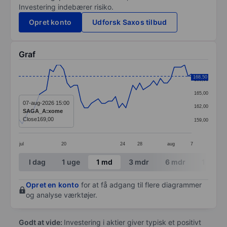
Investering indebærer risiko.
Opret konto
Udforsk Saxos tilbud
Graf
Chart
168,50
168,00
Line chart with 51 data points.
165,00
The chart has 1 X axis displaying categories.
07-aug-2026 15:00
162,00
SAGA_A:xome
The chart has 1 Y axis displaying values. Data ranges 
Close
169,00
159,00
jul
20
24
28
aug
7
End of interactive chart.
I dag
1 uge
1 md
3 mdr
6 mdr
1 år
Opret en konto
for at få adgang til flere diagrammer
og analyse værktøjer.
Godt at vide:
Investering i aktier giver typisk et positivt