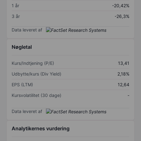
1 år
-20,42%
3 år
-26,3%
Data leveret af
Nøgletal
Kurs/Indtjening (P/E)
13,41
Udbytte/kurs (Div Yield)
2,18%
EPS (LTM)
12,64
Kursvolatilitet (30 dage)
-
Data leveret af
Analytikernes vurdering