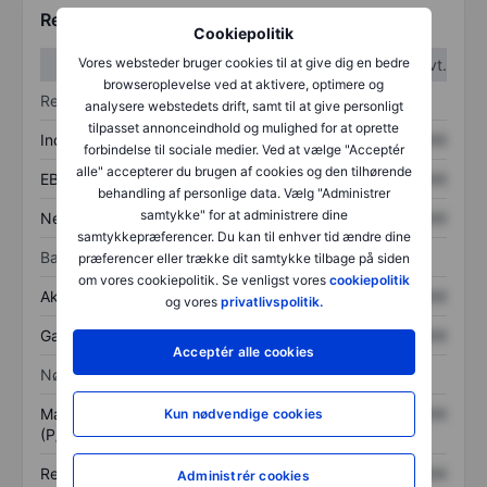
Regnskabstal
Cookiepolitik
Vores websteder bruger cookies til at give dig en bedre
1. kvt.
2. kvt.
browseroplevelse ved at aktivere, optimere og
Resultatopgørelse
analysere webstedets drift, samt til at give personligt
tilpasset annonceindhold og mulighed for at oprette
Indtægter
XXXXXXX
XXXXXXX
forbindelse til sociale medier. Ved at vælge "Acceptér
alle" accepterer du brugen af cookies og den tilhørende
EBITDA
XXXXXXX
XXXXXXX
behandling af personlige data. Vælg "Administrer
samtykke" for at administrere dine
Nettoresultat
XXXXXXX
XXXXXXX
samtykkepræferencer. Du kan til enhver tid ændre dine
Balance
præferencer eller trække dit samtykke tilbage på siden
om vores cookiepolitik. Se venligst vores
cookiepolitik
Aktiver i alt
XXXXXXX
XXXXXXX
og vores
privatlivspolitik.
Gæld
XXXXXXX
XXXXXXX
Acceptér alle cookies
Nøgletal
Markedsværdi/omsætning
XXXXXXX
XXXXXXX
Kun nødvendige cookies
(P/S)
Resultat pr. aktie (EPS)
XXXXXXX
XXXXXXX
Administrér cookies