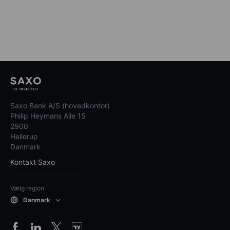
Saxo Bank A/S (hovedkontor)
Philip Heymans Alle 15
2900
Hellerup
Danmark
Kontakt Saxo
Vælg region
Danmark