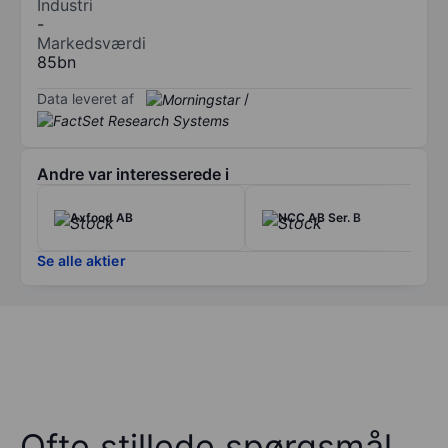
Industri
-
Markedsværdi
85bn
Data leveret af
/
Andre var interesserede i
Axfood AB
NCC AB Ser. B
Se alle aktier
Ofte stillede spørgsmål