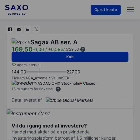
Opret konto
Sagax AB ser. A
169,50
+1,00
/
+0,59%
15:29:50
Køb
52 ugers interval
144,00
227,00
Ticker
SAGA_A:xome
Valuta
SEK
NASDAQ OMX Stockholm
Closed
15 minutters forsinkelse
Data leveret af
Vil du i gang med at investere?
Handel med aktier på en prisvindende
investeringsplatform betroet af 1,5 millioner kunder.