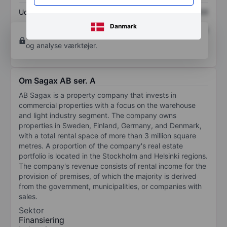
Udbytte pr. aktie
XXXXXXX
XXXXXXX
Danmark
Afkast af egenkapital
XXXXXXX
XXXXXXX
Opret konto
for at få adgang til flere diagrammer
og analyse værktøjer.
Om Sagax AB ser. A
AB Sagax is a property company that invests in
commercial properties with a focus on the warehouse
and light industry segment. The company owns
properties in Sweden, Finland, Germany, and Denmark,
with a total rental space of more than 3 million square
metres. A proportion of the company's real estate
portfolio is located in the Stockholm and Helsinki regions.
The company's revenue consists of rental income for the
provision of premises, of which the majority is derived
from the government, municipalities, or companies with
sales.
Sektor
Finansiering