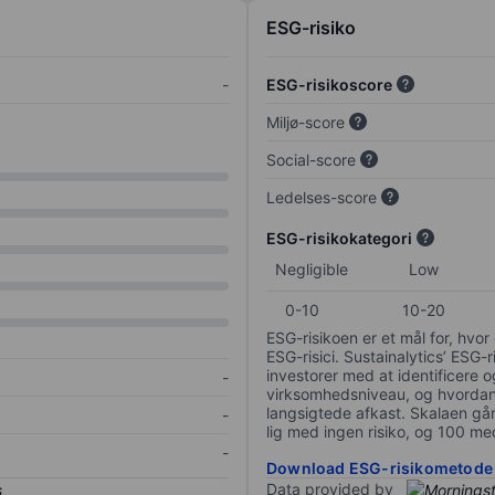
ESG-risiko
-
ESG-risikoscore
Miljø-score
Social-score
Ledelses-score
ESG-risikokategori
Negligible
Low
0-10
10-20
ESG-risikoen er et mål for, hv
ESG-risici. Sustainalytics’ ESG-r
investorer med at identificere og
-
virksomhedsniveau, og hvordan 
langsigtede afkast. Skalaen går f
-
lig med ingen risiko, og 100 me
-
Download ESG-risikometode
Data provided by