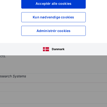
XXXXXXX
XXXXXXX
Acceptér alle cookies
XXXXXXX
XXXXXXX
Opret konto
for at få adgang ti
Kun nødvendige cookies
XXXXXXX
XXXXXXX
Administrér cookies
nd pharmaceutical developing company. The company focuses on the d
); therapeutic-specialization products in the areas of dermatology,
Danmark
 of products that the company divides into three categories: product
cts.