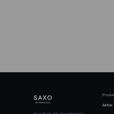
Produk
Aktier
Saxo Bank A/S (hovedkontor)