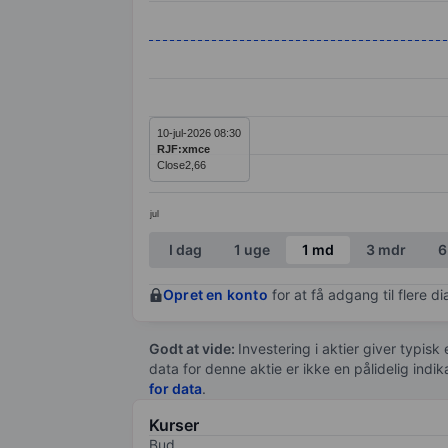
Line chart with 1 data point.
The chart has 1 X axis displaying categ
The chart has 1 Y axis displaying value
10-jul-2026 08:30
RJF:xmce
Close
2,66
jul
End of interactive chart.
I dag
1 uge
1 md
3 mdr
6
Opret en konto
for at få adgang til flere 
Godt at vide:
Investering i aktier giver typisk
data for denne aktie er ikke en pålidelig indi
for data
.
Kurser
Bud