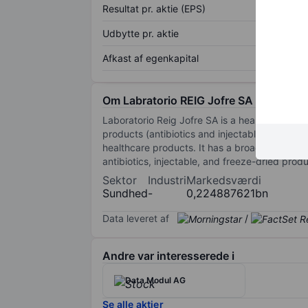
Resultat pr. aktie (EPS)
Udbytte pr. aktie
Afkast af egenkapital
Om Labratorio REIG Jofre SA
Laboratorio Reig Jofre SA is a healthcare a
products (antibiotics and injectable products
healthcare products. It has a broad portfolio
antibiotics, injectable, and freeze-dried produ
Sektor
Industri
Markedsværdi
Sundhed
-
0,224887621bn
Data leveret af
/
Andre var interesserede i
Data Modul AG
Se alle aktier