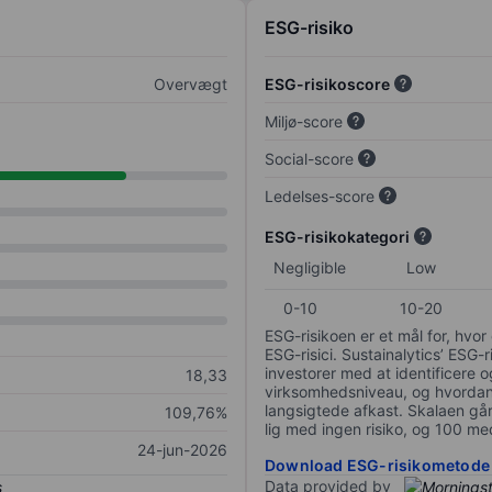
ESG-risiko
Overvægt
ESG-risikoscore
Miljø-score
Social-score
Ledelses-score
ESG-risikokategori
Negligible
Low
0-10
10-20
ESG-risikoen er et mål for, hv
ESG-risici. Sustainalytics’ ESG-r
investorer med at identificere og
18,33
virksomhedsniveau, og hvordan 
langsigtede afkast. Skalaen går f
109,76%
lig med ingen risiko, og 100 me
24-jun-2026
Download ESG-risikometode
Data provided by