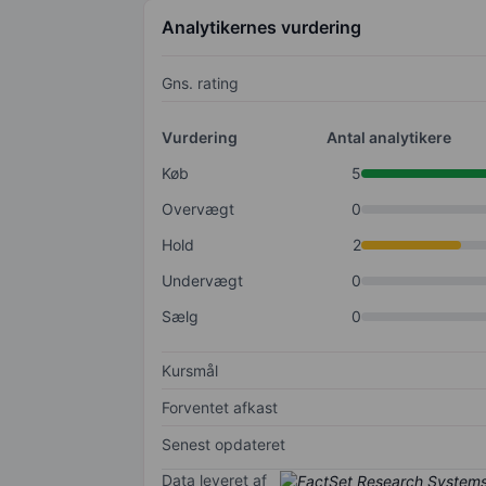
Analytikernes vurdering
Gns. rating
Vurdering
Antal analytikere
Køb
5
Overvægt
0
Hold
2
Undervægt
0
Sælg
0
Kursmål
Forventet afkast
Senest opdateret
Data leveret af