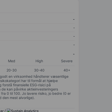
-
-
-
-
-
Med
High
Severe
20-30
30-40
40+
or godt en virksomhed håndterer væsentlige
isikokategori har til formål at hjælpe
 forstå finansielle ESG-risici på
de kan påvirke aktieinvesteringers
ra 0 til 100. Jo lavere risiko, jo bedre (0 er
d den mest alvorlige).
/