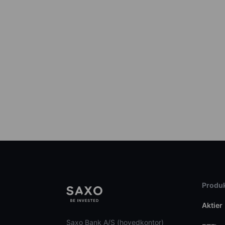
Produk
Aktier
Saxo Bank A/S (hovedkontor)