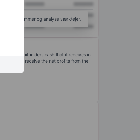
XXXXXXX
XXXXXXX
XXXXXXX
XXXXXXX
l flere diagrammer og analyse værktøjer.
XXXXXXX
XXXXXXX
 the Trust unitholders cash that it receives in
 the trust to receive the net profits from the