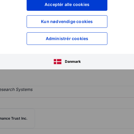
XXXXXXX
XXXXXXX
Acceptér alle cookies
XXXXXXX
XXXXXXX
Opret konto
for at få adgang ti
Kun nødvendige cookies
XXXXXXX
XXXXXXX
Administrér cookies
trust. Its purpose is to own the Net Profits Interest, to distribute to
form certain administrative functions. The Net Profits Interest entitles
Danmark
 underlying properties of its trustor.
nance Trust Inc.