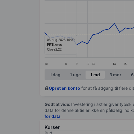
Line chart with 58 data points.
The chart has 1 X axis displaying categ
The chart has 1 Y axis displaying value
06-aug-2026 16:00
PRT:xnys
Close
2,22
jul
8
9
10
13
14
15
End of interactive chart.
I dag
1 uge
1 md
3 mdr
6
Opret en konto
for at få adgang til flere 
Godt at vide:
Investering i aktier giver typisk
data for denne aktie er ikke en pålidelig indi
for data
.
Kurser
Bud