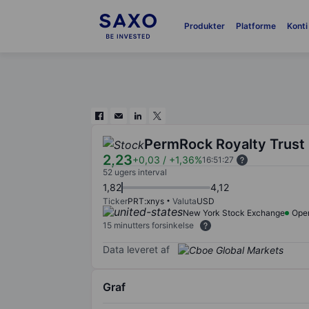
Produkter
Platforme
Konti
PermRock Royalty Trust
2,23
+0,03
/
+1,36%
16:51:27
52 ugers interval
1,82
4,12
Ticker
PRT:xnys
Valuta
USD
New York Stock Exchange
Ope
15 minutters forsinkelse
Data leveret af
Graf
Chart