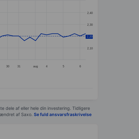
2,40
2,30
2,20
2,20
2,10
30
31
aug
4
5
6
e dele af eller hele din investering. Tidligere
t ændret af
Saxo
.
Se fuld ansvarsfraskrivelse