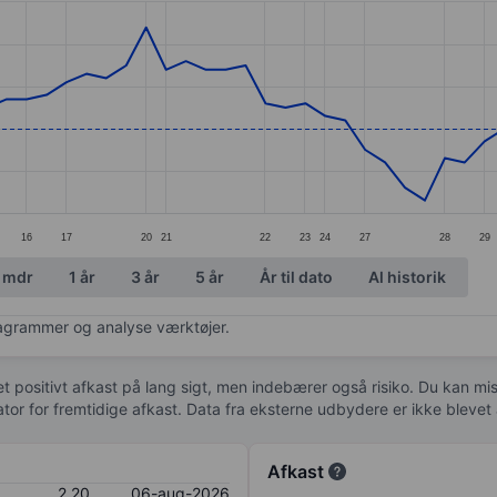
ories.
s. Data ranges from 2.03 to 2.44.
16
17
20
21
22
23
24
27
28
29
 mdr
1 år
3 år
5 år
År til dato
Al historik
diagrammer og analyse værktøjer.
 et positivt afkast på lang sigt, men indebærer også risiko. Du kan mist
kator for fremtidige afkast. Data fra eksterne udbydere er ikke bleve
Afkast
2,20
06-aug-2026