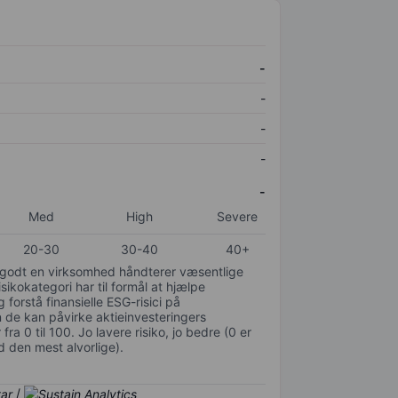
-
-
-
-
-
Med
High
Severe
20-30
30-40
40+
or godt en virksomhed håndterer væsentlige
isikokategori har til formål at hjælpe
 forstå finansielle ESG-risici på
de kan påvirke aktieinvesteringers
ra 0 til 100. Jo lavere risiko, jo bedre (0 er
d den mest alvorlige).
/