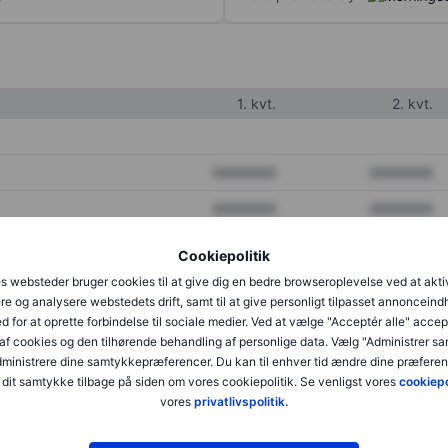
1. kvt.
2. kvt.
XXXXXXX
XXXXXXX
XXXXXXX
XXXXXXX
XXXXXXX
XXXXXXX
Cookiepolitik
s websteder bruger cookies til at give dig en bedre browseroplevelse ved at akti
re og analysere webstedets drift, samt til at give personligt tilpasset annonceind
XXXXXXX
XXXXXXX
d for at oprette forbindelse til sociale medier. Ved at vælge "Acceptér alle" accep
af cookies og den tilhørende behandling af personlige data. Vælg "Administrer s
XXXXXXX
XXXXXXX
administrere dine samtykkepræferencer. Du kan til enhver tid ændre dine præferenc
dit samtykke tilbage på siden om vores cookiepolitik. Se venligst vores
cookiepo
vores
privatlivspolitik.
XXXXXXX
XXXXXXX