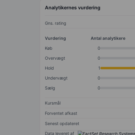
Analytikernes vurdering
Gns. rating
Vurdering
Antal analytikere
Køb
0
Overvægt
0
Hold
1
Undervægt
0
Sælg
0
Kursmål
Forventet afkast
Senest opdateret
Data leveret af