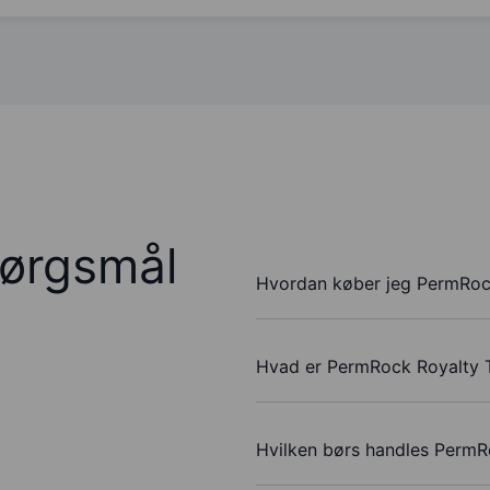
pørgsmål
Hvordan køber jeg PermRock
Hvad er PermRock Royalty T
Hvilken børs handles PermR