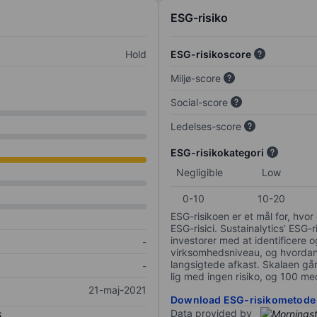
ESG-risiko
Hold
ESG-risikoscore
Miljø-score
Social-score
Ledelses-score
ESG-risikokategori
Negligible
Low
0-10
10-20
ESG-risikoen er et mål for, hv
ESG-risici. Sustainalytics’ ESG-r
investorer med at identificere og
-
virksomhedsniveau, og hvordan 
langsigtede afkast. Skalaen går f
-
lig med ingen risiko, og 100 me
21-maj-2021
Download ESG-risikometode
Data provided by