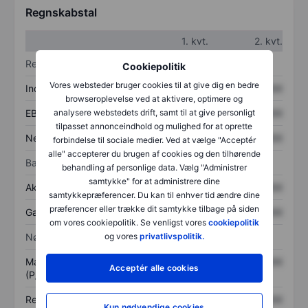
Regnskabstal
1. kvt.
2. kvt.
Resultatopgørelse
Cookiepolitik
Vores websteder bruger cookies til at give dig en bedre
Indtægter
XXXXXXX
XXXXXXX
browseroplevelse ved at aktivere, optimere og
EBITDA
XXXXXXX
XXXXXXX
analysere webstedets drift, samt til at give personligt
tilpasset annonceindhold og mulighed for at oprette
Nettoresultat
XXXXXXX
XXXXXXX
forbindelse til sociale medier. Ved at vælge "Acceptér
alle" accepterer du brugen af cookies og den tilhørende
Balance
behandling af personlige data. Vælg "Administrer
samtykke" for at administrere dine
Aktiver i alt
XXXXXXX
XXXXXXX
samtykkepræferencer. Du kan til enhver tid ændre dine
præferencer eller trække dit samtykke tilbage på siden
Gæld
XXXXXXX
XXXXXXX
om vores cookiepolitik. Se venligst vores
cookiepolitik
Nøgletal
og vores
privatlivspolitik.
Markedsværdi/omsætning
XXXXXXX
XXXXXXX
Acceptér alle cookies
(P/S)
Resultat pr. aktie (EPS)
XXXXXXX
XXXXXXX
Kun nødvendige cookies