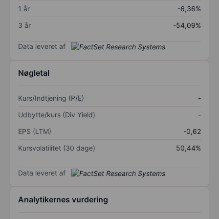
1 år
-6,36%
3 år
-54,09%
Data leveret af
Nøgletal
Kurs/Indtjening (P/E)
-
Udbytte/kurs (Div Yield)
-
EPS (LTM)
-0,62
Kursvolatilitet (30 dage)
50,44%
Data leveret af
Analytikernes vurdering