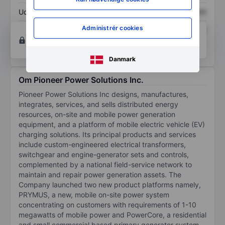
Udbytte pr. aktie
XXXXXXX
XXXXXXX
Administrér cookies
Afkast af egenkapital
XXXXXXX
XXXXXXX
Opret konto
for at få adgang til flere diagrammer
og analyse værktøjer.
Danmark
Om Pioneer Power Solutions Inc.
Pioneer Power Solutions Inc designs, manufactures,
integrates, services, and sells distributed energy
resources, on-site and mobile power generation
equipment, and a platform of mobile electric vehicle (EV)
charging solutions. Its principal products and services
include custom-engineered electrical transformers,
switchgear and engine-generator sets and controls,
complemented by a national field-service network to
maintain and repair power generation assets. The
Company launched two new product platforms namely,
PRYMUS, a new, mobile on-site power system
concentrating on customers with requirements of 1-10
megawatts of mobile power and PowerCore, a residential
and small commercial based primary generator system