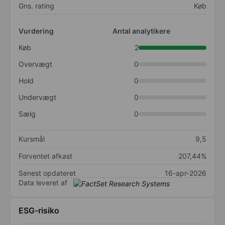
Gns. rating
Køb
Vurdering
Antal analytikere
Køb
2
Overvægt
0
Hold
0
Undervægt
0
Sælg
0
Kursmål
9,5
Forventet afkast
207,44%
Senest opdateret
16-apr-2026
Data leveret af
ESG-risiko