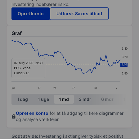
Investering indebærer risiko.
Opret konto
Udforsk Saxos tilbud
Graf
Chart
3,40
Line chart with 84 data points.
3,20
The chart has 1 X axis displaying categories.
07-aug-2026 19:30
3,02
3,00
PPSI:xnas
The chart has 1 Y axis displaying values. Data ranges 
Close
3,12
2,80
jul
17
21
27
31
7
End of interactive chart.
I dag
1 uge
1 md
3 mdr
6 mdr
1 år
Opret en konto
for at få adgang til flere diagrammer
og analyse værktøjer.
Godt at vide:
Investering i aktier giver typisk et positivt