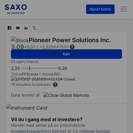
Opret konto
Pioneer Power Solutions Inc.
3,09
+0,07
/
+2,32%
04:15:01
Køb
52 ugers interval
2,35
6,29
Ticker
PPSI:xnas
Valuta
USD
NASDAQ
Closed
15 minutters forsinkelse
Data leveret af
Vil du i gang med at investere?
Handel med aktier på en prisvindende
investeringsplatform betroet af 1,5 millioner kunder.