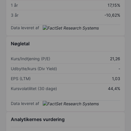
1 år
17,15%
3 år
-10,62%
Data leveret af
Nøgletal
Kurs/Indtjening (P/E)
21,26
Udbytte/kurs (Div Yield)
-
EPS (LTM)
1,03
Kursvolatilitet (30 dage)
44,4%
Data leveret af
Analytikernes vurdering