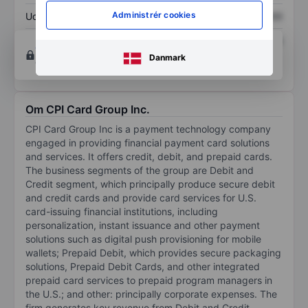
Administrér cookies
Udbytte pr. aktie
XXXXXXX
XXXXXXX
Afkast af egenkapital
XXXXXXX
XXXXXXX
Opret konto
for at få adgang til flere diagrammer
Danmark
og analyse værktøjer.
Om CPI Card Group Inc.
CPI Card Group Inc is a payment technology company
engaged in providing financial payment card solutions
and services. It offers credit, debit, and prepaid cards.
The business segments of the group are Debit and
Credit segment, which principally produce secure debit
and credit cards and provide card services for U.S.
card-issuing financial institutions, including
personalization, instant issuance and other payment
solutions such as digital push provisioning for mobile
wallets; Prepaid Debit, which provides secure packaging
solutions, Prepaid Debit Cards, and other integrated
prepaid card services to prepaid program managers in
the U.S.; and other: principally corporate expenses. The
firm generates key revenue from Debit and Credit