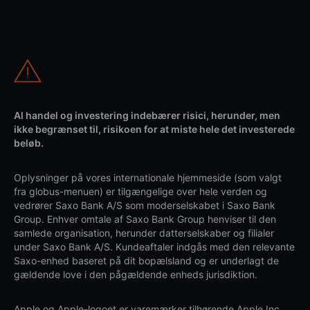
Al handel og investering indebærer risici, herunder, men
ikke begrænset til, risikoen for at miste hele det investerede
beløb.
Oplysninger på vores internationale hjemmeside (som valgt
fra globus-menuen) er tilgængelige over hele verden og
vedrører Saxo Bank A/S som moderselskabet i Saxo Bank
Group. Enhver omtale af Saxo Bank Group henviser til den
samlede organisation, herunder datterselskaber og filialer
under Saxo Bank A/S. Kundeaftaler indgås med den relevante
Saxo-enhed baseret på dit bopælsland og er underlagt de
gældende love i den pågældende enheds jurisdiktion.
Apple og Apple-logoet er varemærker tilhørende Apple Inc.,