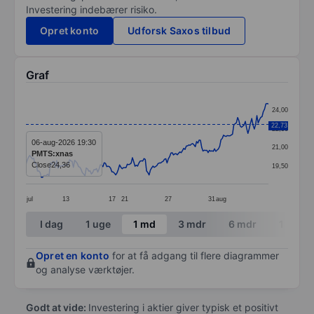
Investering indebærer risiko.
Opret konto
Udforsk Saxos tilbud
Graf
Chart
24,00
Line chart with 190 data points.
22,73
22,50
The chart has 1 X axis displaying categories.
06-aug-2026 19:30
21,00
PMTS:xnas
The chart has 1 Y axis displaying values. Data ranges 
Close
24,36
19,50
jul
13
17
21
27
31
aug
End of interactive chart.
I dag
1 uge
1 md
3 mdr
6 mdr
1 år
Opret en konto
for at få adgang til flere diagrammer
og analyse værktøjer.
Godt at vide:
Investering i aktier giver typisk et positivt