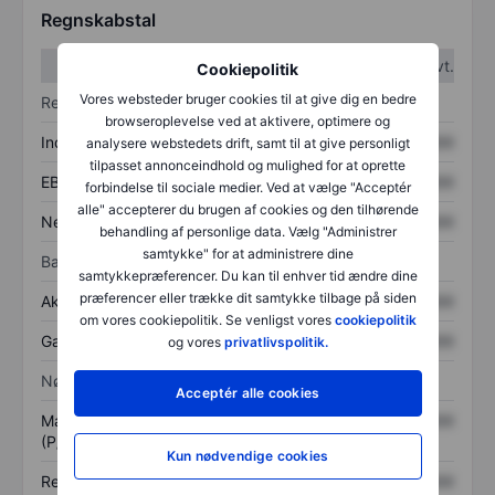
Regnskabstal
1. kvt.
2. kvt.
Cookiepolitik
Vores websteder bruger cookies til at give dig en bedre
Resultatopgørelse
browseroplevelse ved at aktivere, optimere og
Indtægter
XXXXXXX
XXXXXXX
analysere webstedets drift, samt til at give personligt
tilpasset annonceindhold og mulighed for at oprette
EBITDA
XXXXXXX
XXXXXXX
forbindelse til sociale medier. Ved at vælge "Acceptér
alle" accepterer du brugen af cookies og den tilhørende
Nettoresultat
XXXXXXX
XXXXXXX
behandling af personlige data. Vælg "Administrer
samtykke" for at administrere dine
Balance
samtykkepræferencer. Du kan til enhver tid ændre dine
præferencer eller trække dit samtykke tilbage på siden
Aktiver i alt
XXXXXXX
XXXXXXX
om vores cookiepolitik. Se venligst vores
cookiepolitik
Gæld
XXXXXXX
XXXXXXX
og vores
privatlivspolitik.
Nøgletal
Acceptér alle cookies
Markedsværdi/omsætning
XXXXXXX
XXXXXXX
(P/S)
Kun nødvendige cookies
Resultat pr. aktie (EPS)
XXXXXXX
XXXXXXX