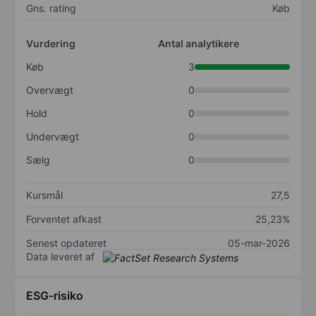
Gns. rating
Køb
Vurdering
Antal analytikere
Køb
3
Overvægt
0
Hold
0
Undervægt
0
Sælg
0
Kursmål
27,5
Forventet afkast
25,23%
Senest opdateret
05-mar-2026
Data leveret af
ESG-risiko