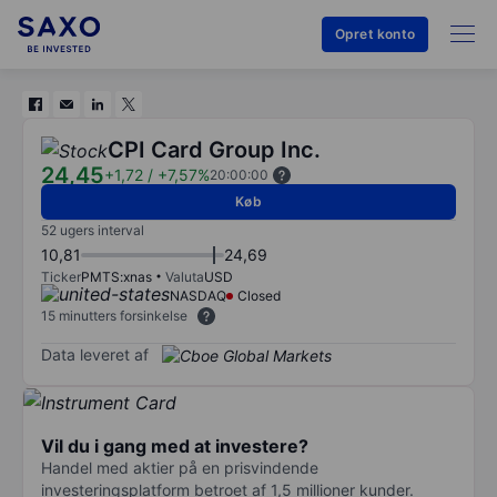
Opret konto
CPI Card Group Inc.
24,45
+1,72
/
+7,57%
20:00:00
Køb
52 ugers interval
10,81
24,69
Ticker
PMTS:xnas
Valuta
USD
NASDAQ
Closed
15 minutters forsinkelse
Data leveret af
Vil du i gang med at investere?
Handel med aktier på en prisvindende
investeringsplatform betroet af 1,5 millioner kunder.