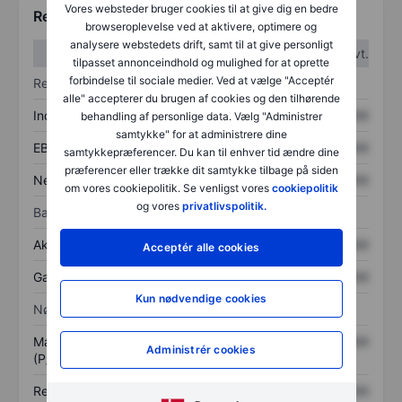
Vores websteder bruger cookies til at give dig en bedre
Regnskabstal
browseroplevelse ved at aktivere, optimere og
analysere webstedets drift, samt til at give personligt
1. kvt.
2. kvt.
tilpasset annonceindhold og mulighed for at oprette
forbindelse til sociale medier. Ved at vælge "Acceptér
Resultatopgørelse
alle" accepterer du brugen af cookies og den tilhørende
Indtægter
XXXXXXX
XXXXXXX
behandling af personlige data. Vælg "Administrer
samtykke" for at administrere dine
EBITDA
XXXXXXX
XXXXXXX
samtykkepræferencer. Du kan til enhver tid ændre dine
præferencer eller trække dit samtykke tilbage på siden
Nettoresultat
XXXXXXX
XXXXXXX
om vores cookiepolitik. Se venligst vores
cookiepolitik
og vores
privatlivspolitik.
Balance
Aktiver i alt
XXXXXXX
XXXXXXX
Acceptér alle cookies
Gæld
XXXXXXX
XXXXXXX
Kun nødvendige cookies
Nøgletal
Markedsværdi/omsætning
XXXXXXX
XXXXXXX
Administrér cookies
(P/S)
Resultat pr. aktie (EPS)
XXXXXXX
XXXXXXX