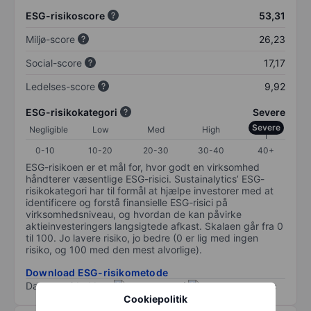
ESG-risikoscore
53,31
Miljø-score
26,23
Social-score
17,17
Ledelses-score
9,92
ESG-risikokategori
Severe
Severe
Negligible
Low
Med
High
0-10
10-20
20-30
30-40
40+
ESG-risikoen er et mål for, hvor godt en virksomhed
håndterer væsentlige ESG-risici. Sustainalytics’ ESG-
risikokategori har til formål at hjælpe investorer med at
identificere og forstå finansielle ESG-risici på
virksomhedsniveau, og hvordan de kan påvirke
aktieinvesteringers langsigtede afkast. Skalaen går fra 0
til 100. Jo lavere risiko, jo bedre (0 er lig med ingen
risiko, og 100 med den mest alvorlige).
Download ESG-risikometode
Data provided by
/
Cookiepolitik