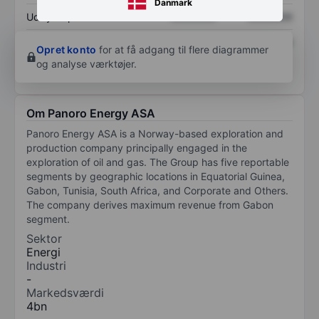
Danmark
Udbytte pr. aktie
XXXXXXX
XXXXXXX
Afkast af egenkapital
XXXXXXX
XXXXXXX
Opret konto
for at få adgang til flere diagrammer
og analyse værktøjer.
Om Panoro Energy ASA
Panoro Energy ASA is a Norway-based exploration and
production company principally engaged in the
exploration of oil and gas. The Group has five reportable
segments by geographic locations in Equatorial Guinea,
Gabon, Tunisia, South Africa, and Corporate and Others.
The company derives maximum revenue from Gabon
segment.
Sektor
Energi
Industri
-
Markedsværdi
4bn