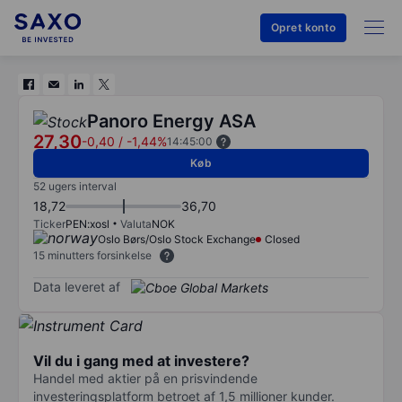
Opret konto
Panoro Energy ASA
27,30
-0,40
/
-1,44%
14:45:00
Køb
52 ugers interval
18,72
36,70
Ticker
PEN:xosl
Valuta
NOK
Oslo Børs/Oslo Stock Exchange
Closed
15 minutters forsinkelse
Data leveret af
Vil du i gang med at investere?
Handel med aktier på en prisvindende
investeringsplatform betroet af 1,5 millioner kunder.