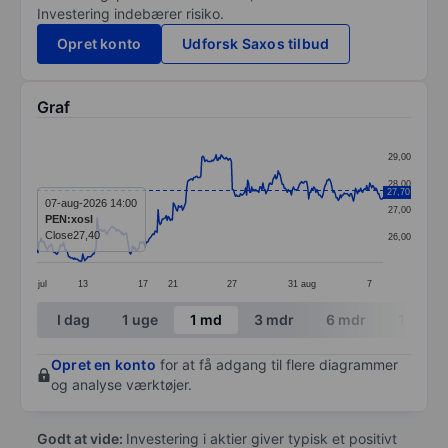
Investering indebærer risiko.
Opret konto
Udforsk Saxos tilbud
Graf
Chart
29,00
Line chart with 341 data points.
28,00
27,70
The chart has 1 X axis displaying categories.
07-aug-2026 14:00
27,00
PEN:xosl
The chart has 1 Y axis displaying values. Data ranges
Close
27,40
26,00
jul
13
17
21
27
31
aug
7
End of interactive chart.
I dag
1 uge
1 md
3 mdr
6 mdr
1 år
Opret en konto
for at få adgang til flere diagrammer
og analyse værktøjer.
Godt at vide:
Investering i aktier giver typisk et positivt