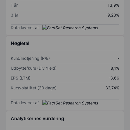
1 år
13,9%
3 år
-9,23%
Data leveret af
Nøgletal
Kurs/Indtjening (P/E)
-
Udbytte/kurs (Div Yield)
8,1%
EPS (LTM)
-3,66
Kursvolatilitet (30 dage)
32,74%
Data leveret af
Analytikernes vurdering