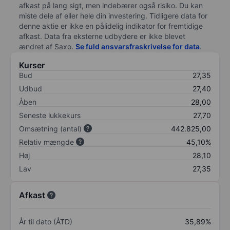
afkast på lang sigt, men indebærer også risiko. Du kan
miste dele af eller hele din investering. Tidligere data for
denne aktie er ikke en pålidelig indikator for fremtidige
afkast. Data fra eksterne udbydere er ikke blevet
ændret af
Saxo
.
Se fuld ansvarsfraskrivelse for data
.
Kurser
Bud
27,35
Udbud
27,40
Åben
28,00
Seneste lukkekurs
27,70
Omsætning (antal)
442.825,00
Relativ mængde
45,10%
Høj
28,10
Lav
27,35
Afkast
År til dato (ÅTD)
35,89%