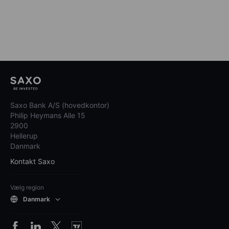
Saxo Bank A/S (hovedkontor)
Philip Heymans Alle 15
2900
Hellerup
Danmark
Kontakt Saxo
Vælg region
Danmark