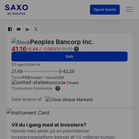
Opret konto
Peoples Bancorp Inc.
41,16
-0,44
/
-1,06%
20:00:00
Køb
52 ugers interval
27,49
42,29
Ticker
PEBO:xnas
Valuta
USD
NASDAQ
Closed
15 minutters forsinkelse
Data leveret af
Vil du i gang med at investere?
Handel med aktier på en prisvindende
investeringsplatform betroet af 1,5 millioner kunder.