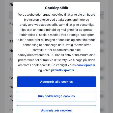
Regnskabstal
Cookiepolitik
Vores websteder bruger cookies til at give dig en bedre
1. kvt.
2. kvt.
browseroplevelse ved at aktivere, optimere og
Resultatopgørelse
analysere webstedets drift, samt til at give personligt
tilpasset annonceindhold og mulighed for at oprette
Indtægter
XXXXXXX
XXXXXXX
forbindelse til sociale medier. Ved at vælge "Acceptér
alle" accepterer du brugen af cookies og den tilhørende
EBITDA
XXXXXXX
XXXXXXX
behandling af personlige data. Vælg "Administrer
samtykke" for at administrere dine
Nettoresultat
XXXXXXX
XXXXXXX
samtykkepræferencer. Du kan til enhver tid ændre dine
Balance
præferencer eller trække dit samtykke tilbage på siden
om vores cookiepolitik. Se venligst vores
cookiepolitik
Aktiver i alt
XXXXXXX
XXXXXXX
og vores
privatlivspolitik.
Gæld
XXXXXXX
XXXXXXX
Acceptér alle cookies
Nøgletal
Markedsværdi/omsætning
XXXXXXX
XXXXXXX
Kun nødvendige cookies
(P/S)
Resultat pr. aktie (EPS)
XXXXXXX
XXXXXXX
Administrér cookies