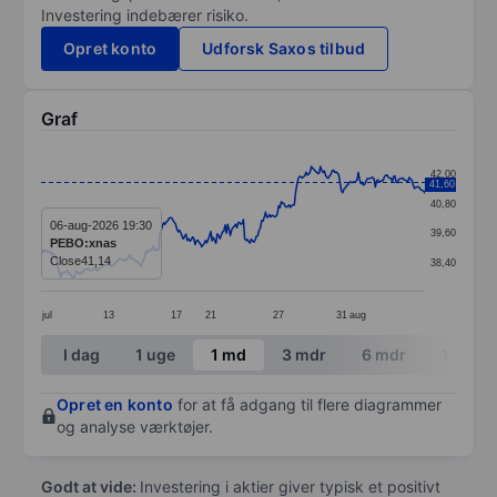
Investering indebærer risiko.
Opret konto
Udforsk Saxos tilbud
Graf
Chart
42,00
41,60
Line chart with 295 data points.
40,80
The chart has 1 X axis displaying categories.
06-aug-2026 19:30
39,60
PEBO:xnas
The chart has 1 Y axis displaying values. Data ranges 
Close
41,14
38,40
jul
13
17
21
27
31
aug
End of interactive chart.
I dag
1 uge
1 md
3 mdr
6 mdr
1 år
Opret en konto
for at få adgang til flere diagrammer
og analyse værktøjer.
Godt at vide:
Investering i aktier giver typisk et positivt