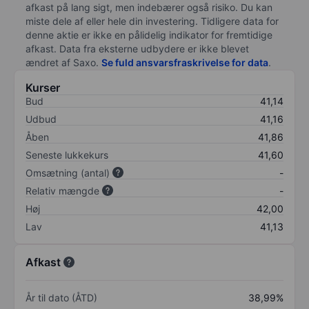
afkast på lang sigt, men indebærer også risiko. Du kan
miste dele af eller hele din investering. Tidligere data for
denne aktie er ikke en pålidelig indikator for fremtidige
afkast. Data fra eksterne udbydere er ikke blevet
ændret af
Saxo
.
Se fuld ansvarsfraskrivelse for data
.
Kurser
Bud
41,14
Udbud
41,16
Åben
41,86
Seneste lukkekurs
41,60
Omsætning (antal)
-
Relativ mængde
-
Høj
42,00
Lav
41,13
Afkast
År til dato (ÅTD)
38,99%