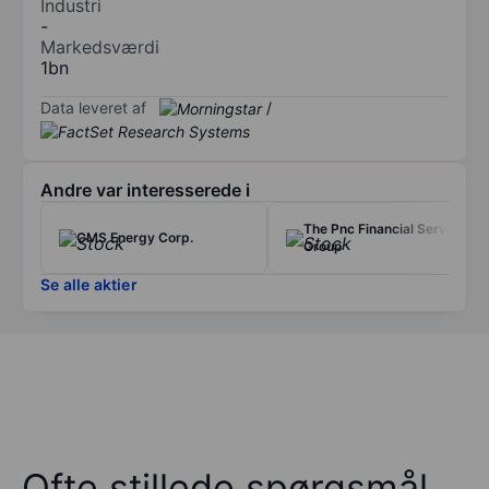
Industri
-
Markedsværdi
1bn
Data leveret af
/
Andre var interesserede i
The Pnc Financial Services
CMS Energy Corp.
Group
Se alle aktier
Ofte stillede spørgsmål