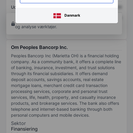
Udbytte pr. aktie
XXXXXXX
XXXXXXX
Danmark
Afkast af egenkapital
XXXXXXX
XXXXXXX
Opret konto
for at få adgang til flere diagrammer
og analyse værktøjer.
Om Peoples Bancorp Inc.
Peoples Bancorp Inc (Marietta OH) is a financial holding
company. As a community bank, it offers a complete line
of banking, insurance, investment, and trust solutions
through its financial subsidiaries. It offers demand
deposit accounts, savings accounts, real estate
mortgage loans, merchant credit card transaction
processing services, corporate and personal trust
services, life, health, property, and casualty insurance
products, and brokerage services. The bank also offers
telephone and internet-based banking through both
personal computers and mobile devices.
Sektor
Finansiering