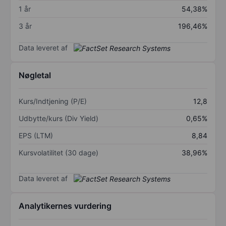
1 år
54,38%
3 år
196,46%
Data leveret af
Nøgletal
Kurs/Indtjening (P/E)
12,8
Udbytte/kurs (Div Yield)
0,65%
EPS (LTM)
8,84
Kursvolatilitet (30 dage)
38,96%
Data leveret af
Analytikernes vurdering