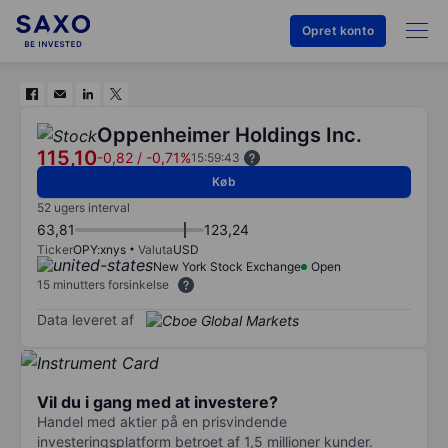
Opret konto
Oppenheimer Holdings Inc.
115,10
-0,82
/
-0,71%
15:59:43
Køb
52 ugers interval
63,81
123,24
Ticker
OPY:xnys
Valuta
USD
New York Stock Exchange
Open
15 minutters forsinkelse
Data leveret af
Vil du i gang med at investere?
Handel med aktier på en prisvindende
investeringsplatform betroet af 1,5 millioner kunder.