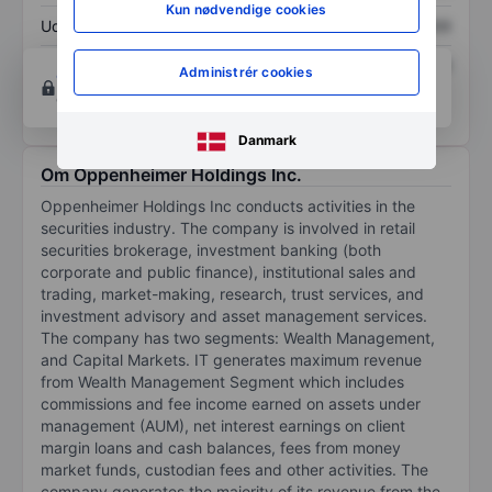
Kun nødvendige cookies
Udbytte pr. aktie
XXXXXXX
XXXXXXX
Afkast af egenkapital
XXXXXXX
XXXXXXX
Administrér cookies
Opret konto
for at få adgang til flere diagrammer
og analyse værktøjer.
Danmark
Om Oppenheimer Holdings Inc.
Oppenheimer Holdings Inc conducts activities in the
securities industry. The company is involved in retail
securities brokerage, investment banking (both
corporate and public finance), institutional sales and
trading, market-making, research, trust services, and
investment advisory and asset management services.
The company has two segments: Wealth Management,
and Capital Markets. IT generates maximum revenue
from Wealth Management Segment which includes
commissions and fee income earned on assets under
management (AUM), net interest earnings on client
margin loans and cash balances, fees from money
market funds, custodian fees and other activities. The
company generates the majority of its revenue from the