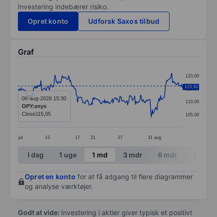
Investering indebærer risiko.
Opret konto
Udforsk Saxos tilbud
Graf
Chart
120,00
Line chart with 281 data points.
115,92
115,00
The chart has 1 X axis displaying categories.
06-aug-2026 15:30
110,00
OPY:xnys
The chart has 1 Y axis displaying values. Data ranges
Close
115,05
105,00
jul
13
17
21
27
31
aug
End of interactive chart.
I dag
1 uge
1 md
3 mdr
6 mdr
1 år
Opret en konto
for at få adgang til flere diagrammer
og analyse værktøjer.
Godt at vide:
Investering i aktier giver typisk et positivt