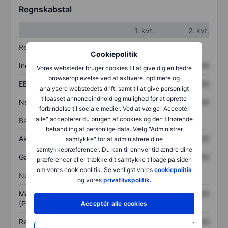
Regnskabstal
1. kvt.
2. kvt.
Resultatopgørelse
Cookiepolitik
Indtægter
XXXXXXX
XXXXXXX
Vores websteder bruger cookies til at give dig en bedre
browseroplevelse ved at aktivere, optimere og
EBITDA
XXXXXXX
XXXXXXX
analysere webstedets drift, samt til at give personligt
tilpasset annonceindhold og mulighed for at oprette
Nettoresultat
XXXXXXX
XXXXXXX
forbindelse til sociale medier. Ved at vælge "Acceptér
alle" accepterer du brugen af cookies og den tilhørende
Balance
behandling af personlige data. Vælg "Administrer
Aktiver i alt
XXXXXXX
XXXXXXX
samtykke" for at administrere dine
samtykkepræferencer. Du kan til enhver tid ændre dine
Gæld
XXXXXXX
XXXXXXX
præferencer eller trække dit samtykke tilbage på siden
om vores cookiepolitik. Se venligst vores
cookiepolitik
Nøgletal
og vores
privatlivspolitik.
Markedsværdi/omsætning
XXXXXXX
XXXXXXX
(P/S)
Acceptér alle cookies
Resultat pr. aktie (EPS)
XXXXXXX
XXXXXXX