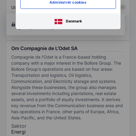
Administrér cookies
Udbytte pr. aktie
XXXXXXX
XXXXXXX
Afkast af egenkapital
XXXXXXX
XXXXXXX
Opret konto
for at få adgang til flere diagrammer
Danmark
og analyse værktøjer.
Om Compagnie de L'Odet SA
Compagnie de l'Odet is a France-based holding
company with a major interest in the Bollore Group. The
Bollore Group's operations are based on four areas:
Transportation and logistics, Oil logistics,
Communication, and Electricity storage and systems.
Alongside these businesses, the group also manages
several investments including plantations, real estate
assets, and a portfolio of equity investments. It derives
key revenue from the Communication business area and
has operations in France, other parts of Europe, Africa,
Asia-Pacific, and the United States.
Sektor
Energi