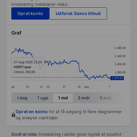
Investering indebærer risiko.
Opret konto
Udforsk Saxos tilbud
Graf
Chart
1.480,00
Line chart with 232 data points.
1.440,00
The chart has 1 X axis displaying categories.
07-aug-2026 15:00
1.400,00
ODET:xpar
The chart has 1 Y axis displaying values. Data ranges
Close
1.330,00
1.360,00
1.334,00
jul
13
17
21
27
31
aug
7
End of interactive chart.
I dag
1 uge
1 md
3 mdr
6 mdr
1 år
Opret en konto
for at få adgang til flere diagrammer
og analyse værktøjer.
Godt at vide:
Investering i aktier giver typisk et positivt