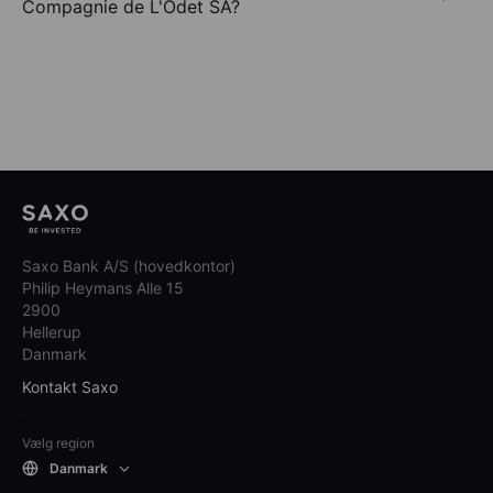
Compagnie de L'Odet SA?
Saxo Bank A/S (hovedkontor)
Philip Heymans Alle 15
2900
Hellerup
Danmark
Kontakt Saxo
Vælg region
Danmark