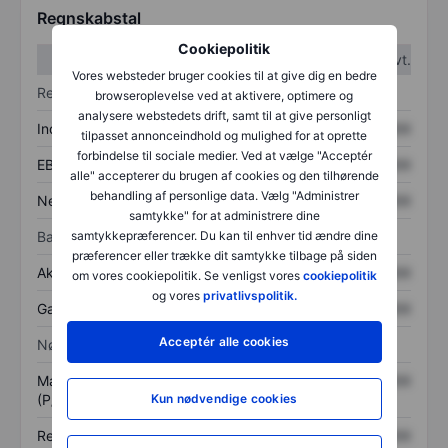
Regnskabstal
Cookiepolitik
1. kvt.
2. kvt.
Vores websteder bruger cookies til at give dig en bedre
Resultatopgørelse
browseroplevelse ved at aktivere, optimere og
analysere webstedets drift, samt til at give personligt
Indtægter
XXXXXXX
XXXXXXX
tilpasset annonceindhold og mulighed for at oprette
forbindelse til sociale medier. Ved at vælge "Acceptér
EBITDA
XXXXXXX
XXXXXXX
alle" accepterer du brugen af cookies og den tilhørende
behandling af personlige data. Vælg "Administrer
Nettoresultat
XXXXXXX
XXXXXXX
samtykke" for at administrere dine
Balance
samtykkepræferencer. Du kan til enhver tid ændre dine
præferencer eller trække dit samtykke tilbage på siden
Aktiver i alt
XXXXXXX
XXXXXXX
om vores cookiepolitik. Se venligst vores
cookiepolitik
og vores
privatlivspolitik.
Gæld
XXXXXXX
XXXXXXX
Acceptér alle cookies
Nøgletal
Markedsværdi/omsætning
XXXXXXX
XXXXXXX
(P/S)
Kun nødvendige cookies
Resultat pr. aktie (EPS)
XXXXXXX
XXXXXXX