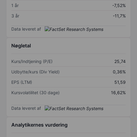
1 år
-7,52%
3 år
-11,7%
Data leveret af
Nøgletal
Kurs/Indtjening (P/E)
25,74
Udbytte/kurs (Div Yield)
0,36%
EPS (LTM)
51,59
Kursvolatilitet (30 dage)
16,62%
Data leveret af
Analytikernes vurdering