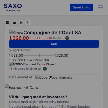
Opret konto
Compagnie de L'Odet SA
1.326,00
-8,00
/
-0,60%
15:55:00
Køb
52 ugers interval
1.098,00
1.526,00
Ticker
ODET:xpar
Valuta
EUR
Euronext Paris
Closed
15 minutters forsinkelse
Data leveret af
Vil du i gang med at investere?
Handel med aktier på en prisvindende
investeringsplatform betroet af 1,5 millioner kunder.