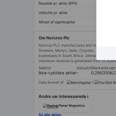
Resultat pr. aktie (EPS)
Udbytte pr. aktie
Afkast af egenkapital
Om Norcros Plc
Norcros PLC manufactures and markets shower
Showers, Merlyn, Vado, Croydex, Abode, John
businesses in South Africa: Johnson Tiles Sou
maximum revenue is generated from its busin
Sektor
Industri
Markedsvær
Ikke-cykliske aktier
-
0,29031082
Data leveret af
/
Andre var interesserede i
Payton Planar Magnetics
Se alle aktier