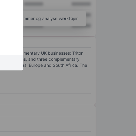
XXXXXXX
XXXXXXX
XXXXXXX
XXXXXXX
l flere diagrammer og analyse værktøjer.
XXXXXXX
XXXXXXX
 has complementary UK businesses: Triton
 applications, and three complementary
raphical areas: Europe and South Africa. The