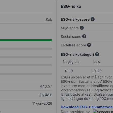
ESG-risiko
Køb
ESG-risikoscore
Miljø-score
Social-score
Ledelses-score
ESG-risikokategori
Negligible
Low
0-10
10-20
ESG-risikoen er et mål for, hv
ESG-risici. Sustainalytics’ ESG-r
investorer med at identificere og
443,57
virksomhedsniveau, og hvordan 
langsigtede afkast. Skalaen går f
36,48%
lig med ingen risiko, og 100 me
11-jun-2026
Download ESG-risikometode
Data provided by