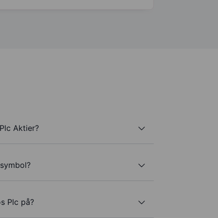
Plc Aktier?
rsymbol?
s Plc på?