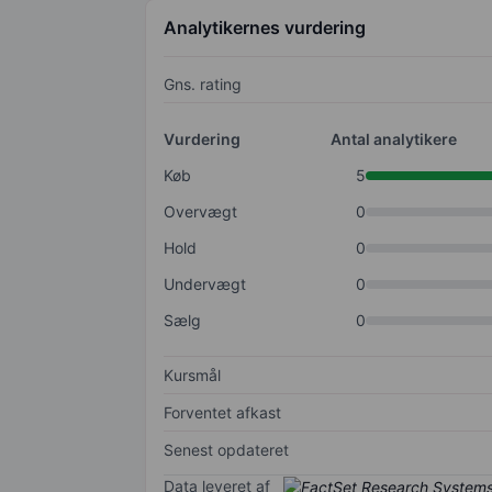
Analytikernes vurdering
Gns. rating
Vurdering
Antal analytikere
Køb
5
Overvægt
0
Hold
0
Undervægt
0
Sælg
0
Kursmål
Forventet afkast
Senest opdateret
Data leveret af