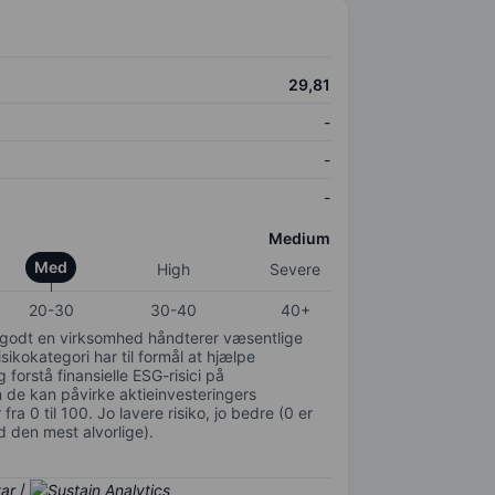
29,81
-
-
-
Medium
Med
High
Severe
20-30
30-40
40+
or godt en virksomhed håndterer væsentlige
isikokategori har til formål at hjælpe
 forstå finansielle ESG-risici på
de kan påvirke aktieinvesteringers
ra 0 til 100. Jo lavere risiko, jo bedre (0 er
d den mest alvorlige).
/