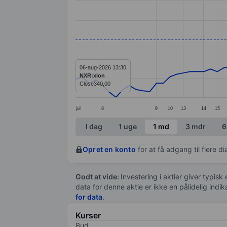
Line chart with 77 data points.
The chart has 1 X axis displaying categ
The chart has 1 Y axis displaying valu
06-aug-2026 13:30
NXR:xlon
Close
340,00
jul
8
9
10
13
14
15
End of interactive chart.
I dag
1 uge
1 md
3 mdr
6
Opret en konto
for at få adgang til flere 
Godt at vide:
Investering i aktier giver typisk
data for denne aktie er ikke en pålidelig indi
for data
.
Kurser
Bud