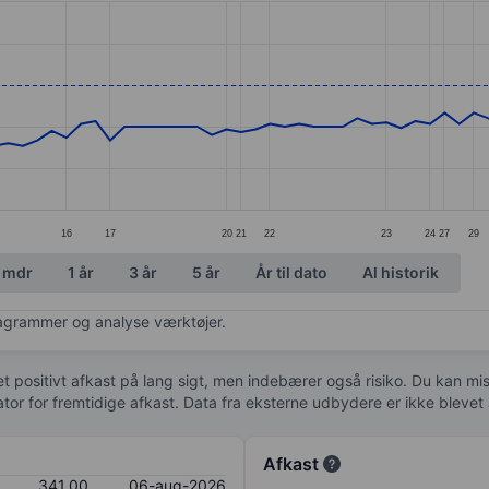
ories.
es. Data ranges from 285 to 340.
16
17
20
21
22
23
24
27
29
 mdr
1 år
3 år
5 år
År til dato
Al historik
diagrammer og analyse værktøjer.
 et positivt afkast på lang sigt, men indebærer også risiko. Du kan mist
kator for fremtidige afkast. Data fra eksterne udbydere er ikke bleve
Afkast
341,00
06-aug-2026