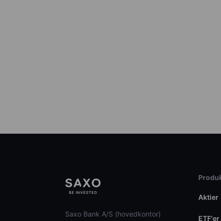
Produk
Aktier
Saxo Bank A/S (hovedkontor)
ETF'er