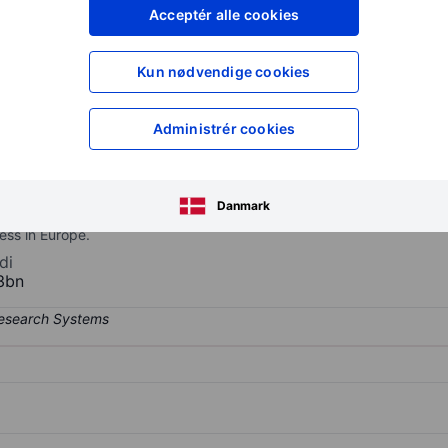
XXXXXXX
XXXXXXX
Acceptér alle cookies
XXXXXXX
XXXXXXX
Opret konto
for at få adgang ti
Kun nødvendige cookies
XXXXXXX
XXXXXXX
Administrér cookies
s, taps, bathroom accessories, tiles, and adhesives. The company
son Tiles, and Norcros Adhesives both for domestic and commercial
Danmark
th Africa, TAL, and Tile Africa. The Group operates in two main geog
ess in Europe.
di
3bn