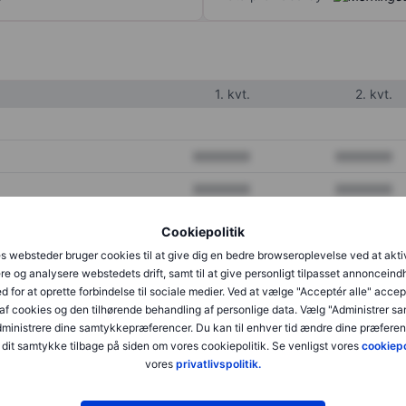
1. kvt.
2. kvt.
XXXXXXX
XXXXXXX
XXXXXXX
XXXXXXX
XXXXXXX
XXXXXXX
Cookiepolitik
s websteder bruger cookies til at give dig en bedre browseroplevelse ved at akti
re og analysere webstedets drift, samt til at give personligt tilpasset annonceind
XXXXXXX
XXXXXXX
d for at oprette forbindelse til sociale medier. Ved at vælge "Acceptér alle" accep
af cookies og den tilhørende behandling af personlige data. Vælg "Administrer s
XXXXXXX
XXXXXXX
administrere dine samtykkepræferencer. Du kan til enhver tid ændre dine præferenc
dit samtykke tilbage på siden om vores cookiepolitik. Se venligst vores
cookiepo
vores
privatlivspolitik.
XXXXXXX
XXXXXXX