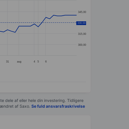
345,00
330,00
330,00
315,00
300,00
31
aug
4
5
6
e dele af eller hele din investering. Tidligere
t ændret af
Saxo
.
Se fuld ansvarsfraskrivelse