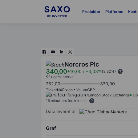
Produkter
Platforme
Konti
Norcros Plc
340,00
+10,00
/
+3,03%
13:52:47
52 ugers interval
252,00
370,00
Ticker
NXR:xlon
Valuta
GBP
London Stock Exchange
Op
15 minutters forsinkelse
Data leveret af
Graf
Chart