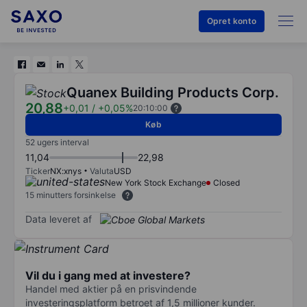
Opret konto
Quanex Building Products Corp.
20,88
+0,01
/
+0,05%
20:10:00
Køb
52 ugers interval
11,04
22,98
Ticker
NX:xnys
Valuta
USD
New York Stock Exchange
Closed
15 minutters forsinkelse
Data leveret af
Vil du i gang med at investere?
Handel med aktier på en prisvindende
investeringsplatform betroet af 1,5 millioner kunder.