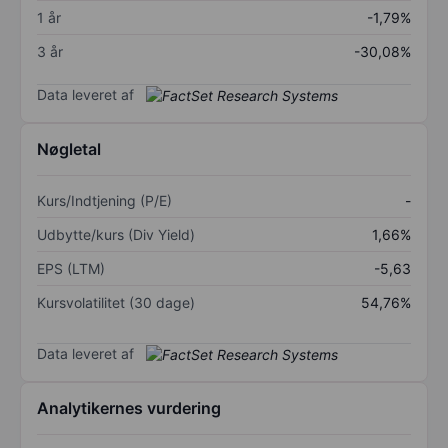
1 år
-1,79%
3 år
-30,08%
Data leveret af
Nøgletal
Kurs/Indtjening (P/E)
-
Udbytte/kurs (Div Yield)
1,66%
EPS (LTM)
-5,63
Kursvolatilitet (30 dage)
54,76%
Data leveret af
Analytikernes vurdering