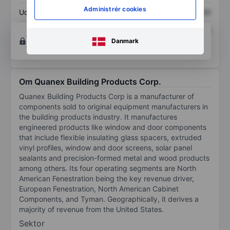
Administrér cookies
Udbytte pr. aktie
XXXXXXX
XXXXXXX
Afkast af egenkapital
XXXXXXX
XXXXXXX
Opret konto
for at få adgang til flere diagrammer
Danmark
og analyse værktøjer.
Om Quanex Building Products Corp.
Quanex Building Products Corp is a manufacturer of
components sold to original equipment manufacturers in
the building products industry. It manufactures
engineered products like window and door components
that include flexible insulating glass spacers, extruded
vinyl profiles, window and door screens, solar panel
sealants and precision-formed metal and wood products
among others. Its four operating segments are North
American Fenestration being the key revenue driver,
European Fenestration, North American Cabinet
Components, and Tyman. Geographically, it derives a
majority of revenue from the United States.
Sektor