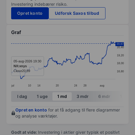
Investering indebærer risiko.
Opret konto
Udforsk Saxos tilbud
Graf
Chart
20,87
20,40
Line chart with 295 data points.
19,20
The chart has 1 X axis displaying categories.
05-aug-2026 19:30
18,00
NX:xnys
The chart has 1 Y axis displaying values. Data ranges 
Close
20,89
16,80
jul
10
14
20
24
28
aug
End of interactive chart.
I dag
1 uge
1 md
3 mdr
6 mdr
1 år
Opret en konto
for at få adgang til flere diagrammer
og analyse værktøjer.
Godt at vide:
Investering i aktier giver typisk et positivt