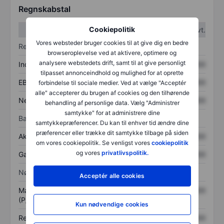
Regnskabstal
Cookiepolitik
1. kvt.
2. kvt.
Vores websteder bruger cookies til at give dig en bedre
Resultatopgørelse
browseroplevelse ved at aktivere, optimere og
analysere webstedets drift, samt til at give personligt
Indtægter
XXXXXXX
XXXXXXX
tilpasset annonceindhold og mulighed for at oprette
EBITDA
XXXXXXX
XXXXXXX
forbindelse til sociale medier. Ved at vælge "Acceptér
alle" accepterer du brugen af cookies og den tilhørende
Nettoresultat
XXXXXXX
XXXXXXX
behandling af personlige data. Vælg "Administrer
samtykke" for at administrere dine
Balance
samtykkepræferencer. Du kan til enhver tid ændre dine
præferencer eller trække dit samtykke tilbage på siden
Aktiver i alt
XXXXXXX
XXXXXXX
om vores cookiepolitik. Se venligst vores
cookiepolitik
og vores
privatlivspolitik.
Gæld
XXXXXXX
XXXXXXX
Nøgletal
Acceptér alle cookies
Markedsværdi/omsætning
XXXXXXX
XXXXXXX
(P/S)
Kun nødvendige cookies
Resultat pr. aktie (EPS)
XXXXXXX
XXXXXXX