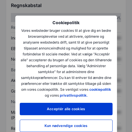
Regnskabstal
1. kvt.
2. kvt.
Cookiepolitik
Resultatopgørelse
Vores websteder bruger cookies til at give dig en bedre
browseroplevelse ved at aktivere, optimere og
Indtægter
XXXXXXX
XXXXXXX
analysere webstedets drift, samt til at give personligt
EBITDA
XXXXXXX
XXXXXXX
tilpasset annonceindhold og mulighed for at oprette
forbindelse til sociale medier. Ved at vælge "Acceptér
Nettoresultat
XXXXXXX
XXXXXXX
alle" accepterer du brugen af cookies og den tilhørende
behandling af personlige data. Vælg "Administrer
Balance
samtykke" for at administrere dine
samtykkepræferencer. Du kan til enhver tid ændre dine
Aktiver i alt
XXXXXXX
XXXXXXX
præferencer eller trække dit samtykke tilbage på siden
om vores cookiepolitik. Se venligst vores
cookiepolitik
Gæld
XXXXXXX
XXXXXXX
og vores
privatlivspolitik.
Nøgletal
Acceptér alle cookies
Markedsværdi/omsætning
XXXXXXX
XXXXXXX
(P/S)
Kun nødvendige cookies
Resultat pr. aktie (EPS)
XXXXXXX
XXXXXXX