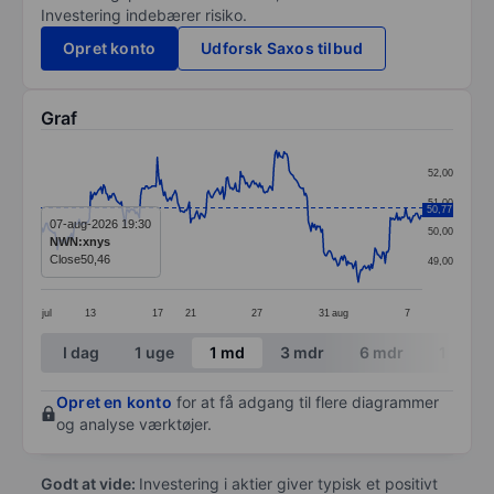
Investering indebærer risiko.
Opret konto
Udforsk Saxos tilbud
Graf
Chart
52,00
Line chart with 299 data points.
51,00
50,77
The chart has 1 X axis displaying categories.
07-aug-2026 19:30
50,00
NWN:xnys
The chart has 1 Y axis displaying values. Data ranges
Close
50,46
49,00
jul
13
17
21
27
31
aug
7
End of interactive chart.
I dag
1 uge
1 md
3 mdr
6 mdr
1 år
Opret en konto
for at få adgang til flere diagrammer
og analyse værktøjer.
Godt at vide:
Investering i aktier giver typisk et positivt