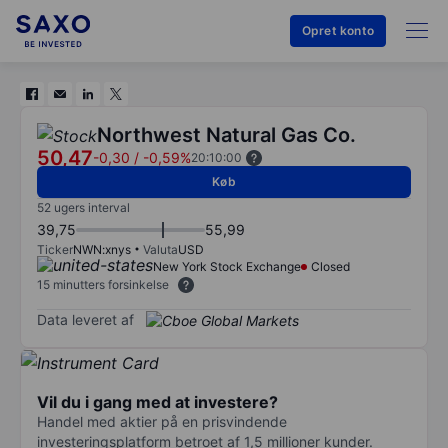
Opret konto
Northwest Natural Gas Co.
50,47
-0,30
/
-0,59%
20:10:00
Køb
52 ugers interval
39,75
55,99
Ticker
NWN:xnys
Valuta
USD
New York Stock Exchange
Closed
15 minutters forsinkelse
Data leveret af
Vil du i gang med at investere?
Handel med aktier på en prisvindende
investeringsplatform betroet af 1,5 millioner kunder.