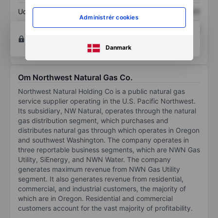
Udbytte pr. aktie
XXXXXXX
XXXXXXX
Administrér cookies
Afkast af egenkapital
XXXXXXX
XXXXXXX
Opret konto
for at få adgang til flere diagrammer
og analyse værktøjer.
Danmark
Om Northwest Natural Gas Co.
Northwest Natural Holding Co is a public natural gas
service supplier operating in the U.S. Pacific Northwest.
Its subsidiary, NW Natural, operates through the natural
gas distribution segment, which purchases and
distributes natural gas through which operates in Oregon
and southwest Washington. The company operates in
three reportable business segments, which are NWN Gas
Utility, SiEnergy, and NWN Water. The company
generates maximum revenue from NWN Gas Utility
segment. It also generates revenue from residential,
commercial, and industrial customers, the majority of
which are in Oregon. Residential and commercial
customers account for the vast majority of profitability.