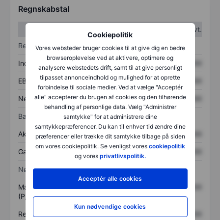
Regnskabstal
1. kvt.
2. kvt.
Cookiepolitik
Resultatopgørelse
Vores websteder bruger cookies til at give dig en bedre
browseroplevelse ved at aktivere, optimere og
Indtægter
XXXXXXX
XXXXXXX
analysere webstedets drift, samt til at give personligt
tilpasset annonceindhold og mulighed for at oprette
EBITDA
XXXXXXX
XXXXXXX
forbindelse til sociale medier. Ved at vælge "Acceptér
alle" accepterer du brugen af cookies og den tilhørende
Nettoresultat
XXXXXXX
XXXXXXX
behandling af personlige data. Vælg "Administrer
Balance
samtykke" for at administrere dine
samtykkepræferencer. Du kan til enhver tid ændre dine
Aktiver i alt
XXXXXXX
XXXXXXX
præferencer eller trække dit samtykke tilbage på siden
om vores cookiepolitik. Se venligst vores
cookiepolitik
Gæld
XXXXXXX
XXXXXXX
og vores
privatlivspolitik.
Nøgletal
Acceptér alle cookies
Markedsværdi/omsætning
XXXXXXX
XXXXXXX
(P/S)
Kun nødvendige cookies
Resultat pr. aktie (EPS)
XXXXXXX
XXXXXXX