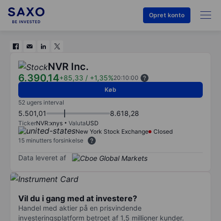
Opret konto
NVR Inc.
6.390,14
+85,33
/
+1,35%
20:10:00
Køb
52 ugers interval
5.501,01
8.618,28
Ticker
NVR:xnys
Valuta
USD
New York Stock Exchange
Closed
15 minutters forsinkelse
Data leveret af
Vil du i gang med at investere?
Handel med aktier på en prisvindende
investeringsplatform betroet af 1,5 millioner kunder.