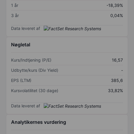
1 år
-18,39%
3 år
0,04%
Data leveret af
Nøgletal
Kurs/Indtjening (P/E)
16,57
Udbytte/kurs (Div Yield)
-
EPS (LTM)
385,6
Kursvolatilitet (30 dage)
33,82%
Data leveret af
Analytikernes vurdering