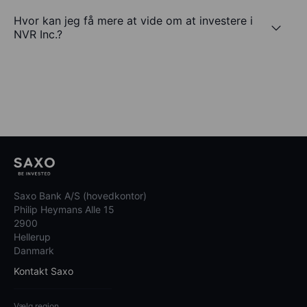
Hvor kan jeg få mere at vide om at investere i
NVR Inc.?
Saxo Bank A/S (hovedkontor)
Philip Heymans Alle 15
2900
Hellerup
Danmark
Kontakt Saxo
Vælg region