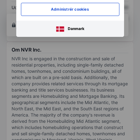
Udbytte pr. aktie
XXXXXXX
XXXXXXX
Administrér cookies
Afkast af egenkapital
XXXXXXX
XXXXXXX
Opret konto
for at få adgang til flere diagrammer
og analyse værktøjer.
Danmark
Om NVR Inc.
NVR Inc is engaged in the construction and sale of
residential properties, including single-family detached
homes, townhomes, and condominium buildings, all of
which are built on a pre-sold basis. Additionally, the
company provides related services through its mortgage
banking and title services businesses. Its business
segments are Homebuilding and Mortgage Banking. Its
geographical segments include the Mid Atlantic, the
North East, the Mid East, and the South East regions of
America. The majority of the company's revenue is
derived from the Homebuilding Mid Atlantic segment,
which includes homebuilding operations that construct
and sell single-family detached homes, townhomes and
condominiums in Maryland, Virginia, West Virginia,