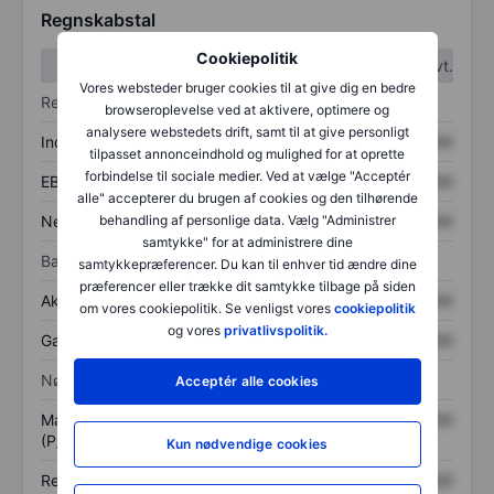
Regnskabstal
Cookiepolitik
1. kvt.
2. kvt.
Vores websteder bruger cookies til at give dig en bedre
Resultatopgørelse
browseroplevelse ved at aktivere, optimere og
analysere webstedets drift, samt til at give personligt
Indtægter
XXXXXXX
XXXXXXX
tilpasset annonceindhold og mulighed for at oprette
forbindelse til sociale medier. Ved at vælge "Acceptér
EBITDA
XXXXXXX
XXXXXXX
alle" accepterer du brugen af cookies og den tilhørende
Nettoresultat
XXXXXXX
XXXXXXX
behandling af personlige data. Vælg "Administrer
samtykke" for at administrere dine
Balance
samtykkepræferencer. Du kan til enhver tid ændre dine
præferencer eller trække dit samtykke tilbage på siden
Aktiver i alt
XXXXXXX
XXXXXXX
om vores cookiepolitik. Se venligst vores
cookiepolitik
og vores
privatlivspolitik.
Gæld
XXXXXXX
XXXXXXX
Nøgletal
Acceptér alle cookies
Markedsværdi/omsætning
XXXXXXX
XXXXXXX
(P/S)
Kun nødvendige cookies
Resultat pr. aktie (EPS)
XXXXXXX
XXXXXXX