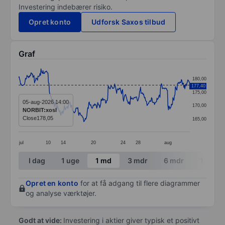
Investering indebærer risiko.
Opret konto
Udforsk Saxos tilbud
Graf
Chart
180,00
177,40
Line chart with 345 data points.
175,00
The chart has 1 X axis displaying categories.
05-aug-2026 14:00
170,00
NORBIT:xosl
The chart has 1 Y axis displaying values. Data ranges 
Close
178,05
165,00
jul
10
14
20
24
28
aug
End of interactive chart.
I dag
1 uge
1 md
3 mdr
6 mdr
1 år
Opret en konto
for at få adgang til flere diagrammer
og analyse værktøjer.
Godt at vide:
Investering i aktier giver typisk et positivt