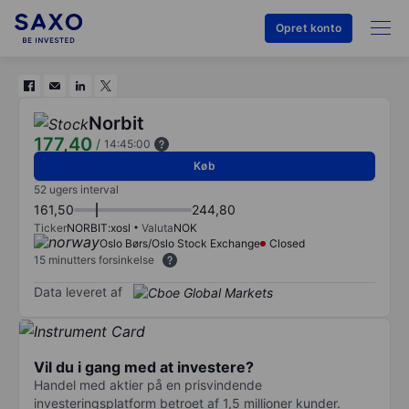
Opret konto
Norbit
177,40
/
14:45:00
Køb
52 ugers interval
161,50
244,80
Ticker
NORBIT:xosl
Valuta
NOK
Oslo Børs/Oslo Stock Exchange
Closed
15 minutters forsinkelse
Data leveret af
Vil du i gang med at investere?
Handel med aktier på en prisvindende
investeringsplatform betroet af 1,5 millioner kunder.