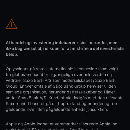
Al handel og investering indebærer risici, herunder, men
ikke begrænset til, risikoen for at miste hele det investerede
beløb.
Oplysninger på vores internationale hjemmeside (som valgt
fra globus-menuen) er tilgængelige over hele verden og
vedrører Saxo Bank A/S som moderselskabet i Saxo Bank
Group. Enhver omtale af Saxo Bank Group henviser til den
samlede organisation, herunder datterselskaber og filialer
under Saxo Bank A/S. Kundeaftaler indgås med den relevante
Saxo-enhed baseret på dit bopælsland og er underlagt de
gældende love i den pågældende enheds jurisdiktion.
Apple og Apple-logoet er varemærker tilhørende Apple Inc.,
registreret i USA og andre lande. App Store er et