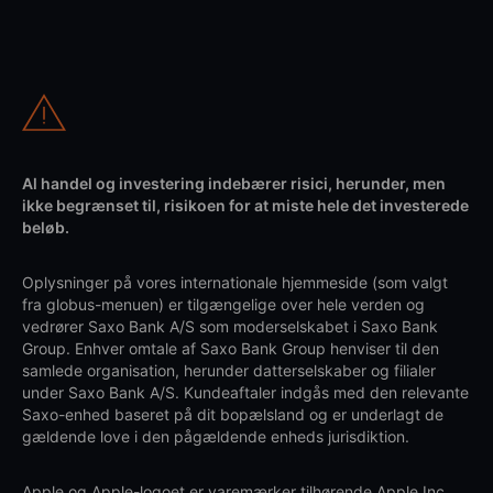
Al handel og investering indebærer risici, herunder, men
ikke begrænset til, risikoen for at miste hele det investerede
beløb.
Oplysninger på vores internationale hjemmeside (som valgt
fra globus-menuen) er tilgængelige over hele verden og
vedrører Saxo Bank A/S som moderselskabet i Saxo Bank
Group. Enhver omtale af Saxo Bank Group henviser til den
samlede organisation, herunder datterselskaber og filialer
under Saxo Bank A/S. Kundeaftaler indgås med den relevante
Saxo-enhed baseret på dit bopælsland og er underlagt de
gældende love i den pågældende enheds jurisdiktion.
Apple og Apple-logoet er varemærker tilhørende Apple Inc.,