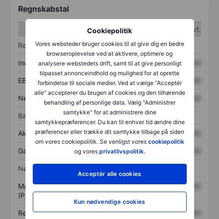
Regnskabstal
1. kvt.
2. kvt.
Cookiepolitik
Vores websteder bruger cookies til at give dig en bedre
Resultatopgørelse
browseroplevelse ved at aktivere, optimere og
Indtægter
XXXXXXX
XXXXXXX
analysere webstedets drift, samt til at give personligt
tilpasset annonceindhold og mulighed for at oprette
EBITDA
XXXXXXX
XXXXXXX
forbindelse til sociale medier. Ved at vælge "Acceptér
alle" accepterer du brugen af cookies og den tilhørende
Nettoresultat
XXXXXXX
XXXXXXX
behandling af personlige data. Vælg "Administrer
samtykke" for at administrere dine
Balance
samtykkepræferencer. Du kan til enhver tid ændre dine
præferencer eller trække dit samtykke tilbage på siden
Aktiver i alt
XXXXXXX
XXXXXXX
om vores cookiepolitik. Se venligst vores
cookiepolitik
Gæld
XXXXXXX
XXXXXXX
og vores
privatlivspolitik.
Nøgletal
Acceptér alle cookies
Markedsværdi/omsætning
XXXXXXX
XXXXXXX
(P/S)
Kun nødvendige cookies
Resultat pr. aktie (EPS)
XXXXXXX
XXXXXXX