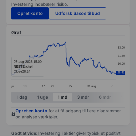
Investering indebærer risiko.
Opret konto
Udforsk Saxos tilbud
Graf
Chart
33,00
Line chart with 391 data points.
31,50
The chart has 1 X axis displaying categories.
07-aug-2026 15:00
30,00
NESTE:xhel
The chart has 1 Y axis displaying values. Data ranges
Close
28,14
28,50
28,41
jul
13
17
21
27
31
aug
7
End of interactive chart.
I dag
1 uge
1 md
3 mdr
6 mdr
1 år
Opret en konto
for at få adgang til flere diagrammer
og analyse værktøjer.
Godt at vide:
Investering i aktier giver typisk et positivt