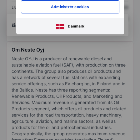
Administrér cookies
Udbytte pr. aktie
XXXXXXX
XXXXXXX
Afkast af egenkapital
XXXXXXX
XXXXXXX
Opret konto
for at få adgang til flere diagrammer
Danmark
og analyse værktøjer.
Om Neste Oyj
Neste OYJ is a producer of renewable diesel and
sustainable aviation fuel (SAF), with production on three
continents. The group also produces oil products and
has a network of several fuel stations with expanding
service offerings, such as EV charging, in Finland and in
the Baltics. Neste has three reporting segments:
Renewable Products, Oil Products, and Marketing and
Services. Maximum revenue is generated from its Oil
Products segment, which offers oil products and related
services for the road transportation, heavy machinery,
agriculture, aviation, and marine sectors, as well as
products for the oil and petrochemical industries.
Geographically, the group generates maximum revenue
from other European countries (excluding Finland),