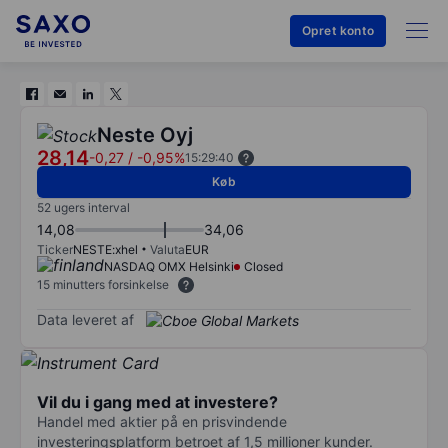
Opret konto
Neste Oyj
28,14
-0,27
/
-0,95%
15:29:40
Køb
52 ugers interval
14,08
34,06
Ticker
NESTE:xhel
Valuta
EUR
NASDAQ OMX Helsinki
Closed
15 minutters forsinkelse
Data leveret af
Vil du i gang med at investere?
Handel med aktier på en prisvindende
investeringsplatform betroet af 1,5 millioner kunder.