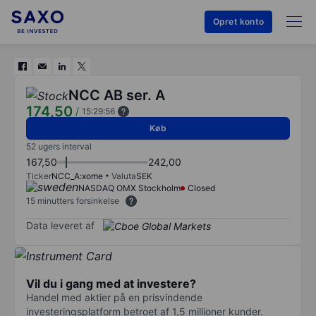
Opret konto
NCC AB ser. A
174,50
/
15:29:56
Køb
52 ugers interval
167,50
242,00
Ticker
NCC_A:xome
Valuta
SEK
NASDAQ OMX Stockholm
Closed
15 minutters forsinkelse
Data leveret af
Vil du i gang med at investere?
Handel med aktier på en prisvindende
investeringsplatform betroet af 1,5 millioner kunder.