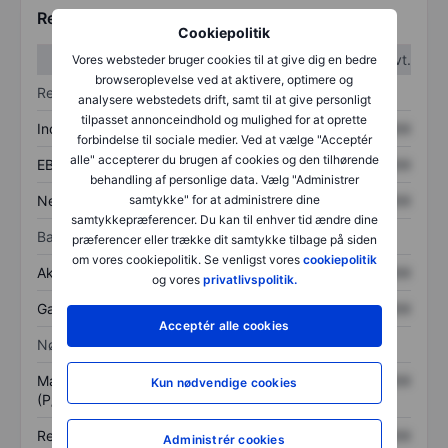
Regnskabstal
Cookiepolitik
1. kvt.
2. kvt.
Vores websteder bruger cookies til at give dig en bedre
browseroplevelse ved at aktivere, optimere og
Resultatopgørelse
analysere webstedets drift, samt til at give personligt
tilpasset annonceindhold og mulighed for at oprette
Indtægter
XXXXXXX
XXXXXXX
forbindelse til sociale medier. Ved at vælge "Acceptér
alle" accepterer du brugen af cookies og den tilhørende
EBITDA
XXXXXXX
XXXXXXX
behandling af personlige data. Vælg "Administrer
Nettoresultat
XXXXXXX
XXXXXXX
samtykke" for at administrere dine
samtykkepræferencer. Du kan til enhver tid ændre dine
Balance
præferencer eller trække dit samtykke tilbage på siden
om vores cookiepolitik. Se venligst vores
cookiepolitik
Aktiver i alt
XXXXXXX
XXXXXXX
og vores
privatlivspolitik.
Gæld
XXXXXXX
XXXXXXX
Acceptér alle cookies
Nøgletal
Markedsværdi/omsætning
XXXXXXX
XXXXXXX
Kun nødvendige cookies
(P/S)
Resultat pr. aktie (EPS)
XXXXXXX
XXXXXXX
Administrér cookies