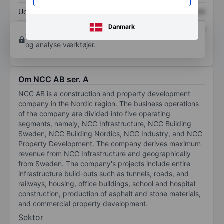
Udbytte pr. aktie
XXXXXXX
XXXXXXX
Danmark
Afkast af egenkapital
XXXXXXX
XXXXXXX
Opret konto
for at få adgang til flere diagrammer
og analyse værktøjer.
Om NCC AB ser. A
NCC AB is a construction and property development
company in the Nordic region. The business operations
of the company are divided into five operating
segments, namely, NCC Infrastructure, NCC Building
Sweden, NCC Building Nordics, NCC Industry, and NCC
Property Development. The company derives maximum
revenue from NCC Infrastructure and geographically
from Sweden. The company's projects include entire
infrastructure build-outs such as tunnels, roads, and
railways, housing, office buildings, school and hospital
construction, production of asphalt and stone materials,
and commercial property development.
Sektor