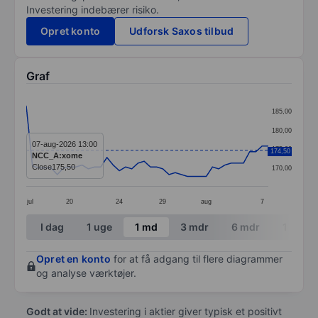
Investering indebærer risiko.
Opret konto
Udforsk Saxos tilbud
Graf
Chart
185,00
Line chart with 40 data points.
180,00
The chart has 1 X axis displaying categories.
07-aug-2026 13:00
175,00
174,50
NCC_A:xome
The chart has 1 Y axis displaying values. Data ranges 
Close
175,50
170,00
jul
20
24
29
aug
7
End of interactive chart.
I dag
1 uge
1 md
3 mdr
6 mdr
1 år
Opret en konto
for at få adgang til flere diagrammer
og analyse værktøjer.
Godt at vide:
Investering i aktier giver typisk et positivt