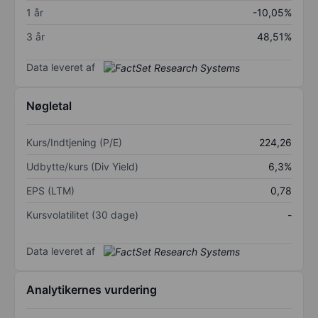
1 år
-10,05%
3 år
48,51%
Data leveret af
Nøgletal
Kurs/Indtjening (P/E)
224,26
Udbytte/kurs (Div Yield)
6,3%
EPS (LTM)
0,78
Kursvolatilitet (30 dage)
-
Data leveret af
Analytikernes vurdering