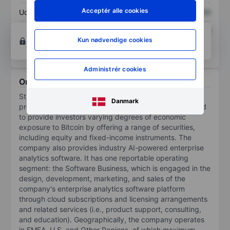
Acceptér alle cookies
Udbytte pr. aktie
XXXXXXX
XXXXXXX
Afkast af egenkapital
XXXXXXX
XXXXXXX
Opret konto
for at få adgang til flere diagrammer
Kun nødvendige cookies
og analyse værktøjer.
Administrér cookies
Om Strategy Inc.
Strategy Inc is a bitcoin treasury company and a
Danmark
provider of business intelligence services. It is designed
to provide investors varying degrees of economic
exposure to Bitcoin by offering a range of securities,
including equity and fixed-income instruments. The
company also provides industry AI-powered enterprise
analytics software. It has one reportable operating
segment: the Software Business, which is engaged in the
design, development, marketing, and sales of the
company's enterprise analytics software platform
through cloud subscriptions and licensing arrangements
and related services (i.e., product support, consulting,
and education). Geographically, the company operates
in EMEA, U.S. and Other Regions, of which maximum