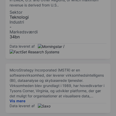
revenue is derived from U.S..
Sektor
Teknologi
Industri
-
Markedsværdi
34bn
Data leveret af
/
MicroStrategy Incorporated (MSTR) er en
softwarevirksomhed, der leverer virksomhedsintelligens
(BI), dataanalyse og skybaserede tjenester.
Virksomheden blev grundlagt i 1989, har hovedkvarter i
Tysons Corner, Virginia, og udvikler platforme, der gør
det muligt for organisationer at visualisere data,
Vis mere
generere rapporter og træffe datadrevne beslutninger
Data leveret af
på tværs af afdelinger.