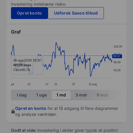
Investering indebærer risiko.
Opret konto
Udforsk Saxos tilbud
Graf
Chart
102,00
Line chart with 295 data points.
99,00
98,37
The chart has 1 X axis displaying categories.
06-aug-2026 19:30
96,00
MSTR:xnas
The chart has 1 Y axis displaying values. Data ranges
Close
96,78
93,00
jul
13
17
21
27
31
aug
End of interactive chart.
I dag
1 uge
1 md
3 mdr
6 mdr
1 år
Opret en konto
for at få adgang til flere diagrammer
og analyse værktøjer.
Godt at vide:
Investering i aktier giver typisk et positivt