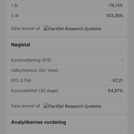
1 år
-74,13%
3 år
143,29%
Data leveret af
Nøgletal
Kurs/Indtjening (P/E)
-
Udbytte/kurs (Div Yield)
-
EPS (LTM)
-97,21
Kursvolatilitet (30 dage)
64,87%
Data leveret af
Analytikernes vurdering