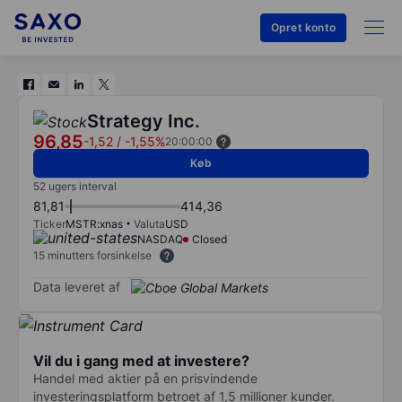
Opret konto
Strategy Inc.
96,85
-1,52
/
-1,55%
20:00:00
Køb
52 ugers interval
81,81
414,36
Ticker
MSTR:xnas
Valuta
USD
NASDAQ
Closed
15 minutters forsinkelse
Data leveret af
Vil du i gang med at investere?
Handel med aktier på en prisvindende
investeringsplatform betroet af 1,5 millioner kunder.