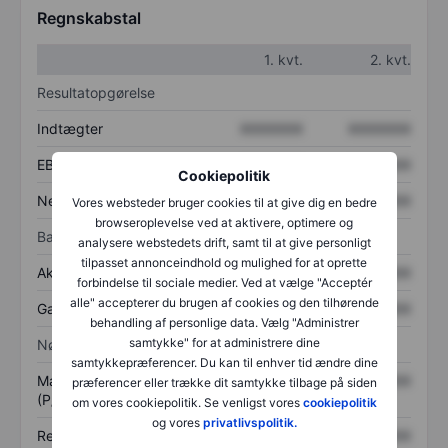
Regnskabstal
1. kvt.
2. kvt.
Resultatopgørelse
Indtægter
XXXXXXX
XXXXXXX
EBITDA
XXXXXXX
XXXXXXX
Cookiepolitik
Nettoresultat
XXXXXXX
XXXXXXX
Vores websteder bruger cookies til at give dig en bedre
browseroplevelse ved at aktivere, optimere og
Balance
analysere webstedets drift, samt til at give personligt
tilpasset annonceindhold og mulighed for at oprette
Aktiver i alt
XXXXXXX
XXXXXXX
forbindelse til sociale medier. Ved at vælge "Acceptér
alle" accepterer du brugen af cookies og den tilhørende
Gæld
XXXXXXX
XXXXXXX
behandling af personlige data. Vælg "Administrer
samtykke" for at administrere dine
Nøgletal
samtykkepræferencer. Du kan til enhver tid ændre dine
Markedsværdi/omsætning
XXXXXXX
XXXXXXX
præferencer eller trække dit samtykke tilbage på siden
(P/S)
om vores cookiepolitik. Se venligst vores
cookiepolitik
og vores
privatlivspolitik.
Resultat pr. aktie (EPS)
XXXXXXX
XXXXXXX