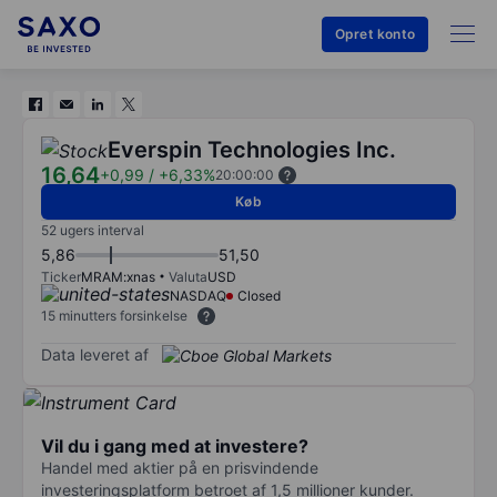
Opret konto
Everspin Technologies Inc.
16,64
+0,99
/
+6,33%
20:00:00
Køb
52 ugers interval
5,86
51,50
Ticker
MRAM:xnas
Valuta
USD
NASDAQ
Closed
15 minutters forsinkelse
Data leveret af
Vil du i gang med at investere?
Handel med aktier på en prisvindende
investeringsplatform betroet af 1,5 millioner kunder.