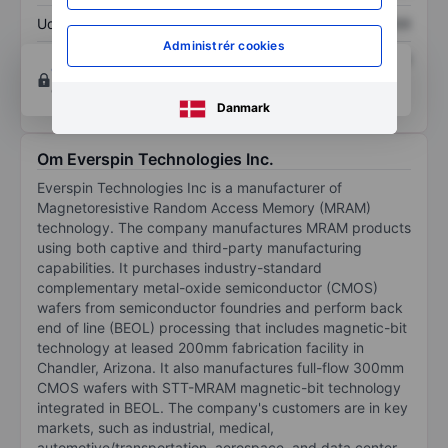
Udbytte pr. aktie
XXXXXXX
XXXXXXX
Administrér cookies
Afkast af egenkapital
XXXXXXX
XXXXXXX
Opret konto
for at få adgang til flere diagrammer
og analyse værktøjer.
Danmark
Om Everspin Technologies Inc.
Everspin Technologies Inc is a manufacturer of
Magnetoresistive Random Access Memory (MRAM)
technology. The company manufactures MRAM products
using both captive and third-party manufacturing
capabilities. It purchases industry-standard
complementary metal-oxide semiconductor (CMOS)
wafers from semiconductor foundries and perform back
end of line (BEOL) processing that includes magnetic-bit
technology at leased 200mm fabrication facility in
Chandler, Arizona. It also manufactures full-flow 300mm
CMOS wafers with STT-MRAM magnetic-bit technology
integrated in BEOL. The company's customers are in key
markets, such as industrial, medical,
automotive/transportation, aerospace, and data center.