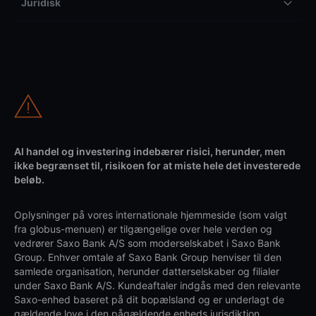
Juridisk
Al handel og investering indebærer risici, herunder, men
ikke begrænset til, risikoen for at miste hele det investerede
beløb.
Oplysninger på vores internationale hjemmeside (som valgt
fra globus-menuen) er tilgængelige over hele verden og
vedrører Saxo Bank A/S som moderselskabet i Saxo Bank
Group. Enhver omtale af Saxo Bank Group henviser til den
samlede organisation, herunder datterselskaber og filialer
under Saxo Bank A/S. Kundeaftaler indgås med den relevante
Saxo-enhed baseret på dit bopælsland og er underlagt de
gældende love i den pågældende enheds jurisdiktion.