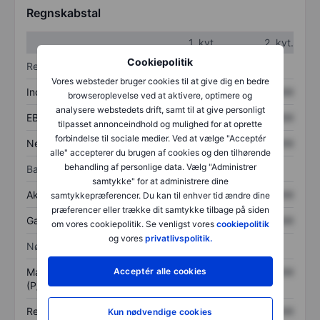
Regnskabstal
1. kvt.
2. kvt.
Cookiepolitik
Resultatopgørelse
Vores websteder bruger cookies til at give dig en bedre
Indtægter
XXXXXXX
XXXXXXX
browseroplevelse ved at aktivere, optimere og
analysere webstedets drift, samt til at give personligt
EBITDA
XXXXXXX
XXXXXXX
tilpasset annonceindhold og mulighed for at oprette
forbindelse til sociale medier. Ved at vælge "Acceptér
Nettoresultat
XXXXXXX
XXXXXXX
alle" accepterer du brugen af cookies og den tilhørende
behandling af personlige data. Vælg "Administrer
Balance
samtykke" for at administrere dine
Aktiver i alt
XXXXXXX
XXXXXXX
samtykkepræferencer. Du kan til enhver tid ændre dine
præferencer eller trække dit samtykke tilbage på siden
Gæld
XXXXXXX
XXXXXXX
om vores cookiepolitik. Se venligst vores
cookiepolitik
og vores
privatlivspolitik.
Nøgletal
Markedsværdi/omsætning
XXXXXXX
XXXXXXX
Acceptér alle cookies
(P/S)
Resultat pr. aktie (EPS)
XXXXXXX
XXXXXXX
Kun nødvendige cookies