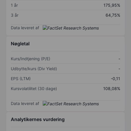
1 år
175,95%
3 år
64,75%
Data leveret af
Nøgletal
Kurs/Indtjening (P/E)
-
Udbytte/kurs (Div Yield)
-
EPS (LTM)
-0,11
Kursvolatilitet (30 dage)
108,08%
Data leveret af
Analytikernes vurdering