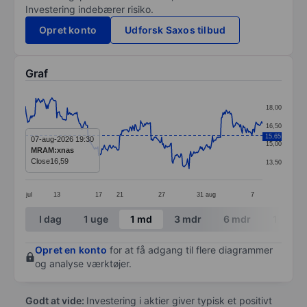
Investering indebærer risiko.
Opret konto
Udforsk Saxos tilbud
Graf
Chart
18,00
Line chart with 295 data points.
16,50
15,65
The chart has 1 X axis displaying categories.
07-aug-2026 19:30
15,00
MRAM:xnas
The chart has 1 Y axis displaying values. Data ranges 
Close
16,59
13,50
jul
13
17
21
27
31
aug
7
End of interactive chart.
I dag
1 uge
1 md
3 mdr
6 mdr
1 år
Opret en konto
for at få adgang til flere diagrammer
og analyse værktøjer.
Godt at vide:
Investering i aktier giver typisk et positivt