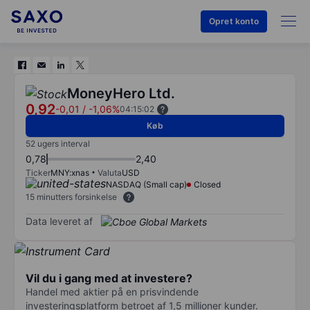
Opret konto
MoneyHero Ltd.
0,92
-0,01
/
-1,06%
04:15:02
Køb
52 ugers interval
0,78
2,40
Ticker
MNY:xnas
Valuta
USD
NASDAQ (Small cap)
Closed
15 minutters forsinkelse
Data leveret af
Vil du i gang med at investere?
Handel med aktier på en prisvindende
investeringsplatform betroet af 1,5 millioner kunder.