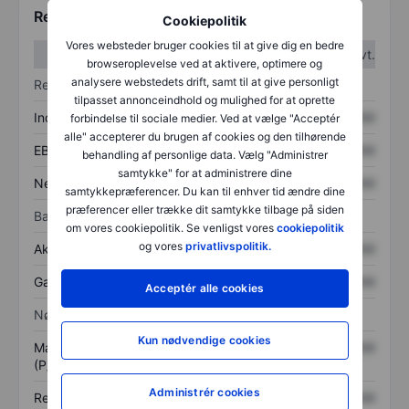
Regnskabstal
Cookiepolitik
Vores websteder bruger cookies til at give dig en bedre
1. kvt.
2. kvt.
browseroplevelse ved at aktivere, optimere og
analysere webstedets drift, samt til at give personligt
Resultatopgørelse
tilpasset annonceindhold og mulighed for at oprette
Indtægter
XXXXXXX
XXXXXXX
forbindelse til sociale medier. Ved at vælge "Acceptér
alle" accepterer du brugen af cookies og den tilhørende
EBITDA
XXXXXXX
XXXXXXX
behandling af personlige data. Vælg "Administrer
samtykke" for at administrere dine
Nettoresultat
XXXXXXX
XXXXXXX
samtykkepræferencer. Du kan til enhver tid ændre dine
præferencer eller trække dit samtykke tilbage på siden
Balance
om vores cookiepolitik. Se venligst vores
cookiepolitik
og vores
privatlivspolitik.
Aktiver i alt
XXXXXXX
XXXXXXX
Gæld
XXXXXXX
XXXXXXX
Acceptér alle cookies
Nøgletal
Kun nødvendige cookies
Markedsværdi/omsætning
XXXXXXX
XXXXXXX
(P/S)
Administrér cookies
Resultat pr. aktie (EPS)
XXXXXXX
XXXXXXX