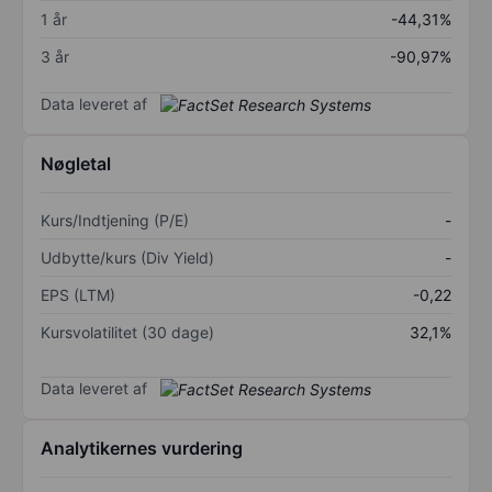
1 år
-44,31%
3 år
-90,97%
Data leveret af
Nøgletal
Kurs/Indtjening (P/E)
-
Udbytte/kurs (Div Yield)
-
EPS (LTM)
-0,22
Kursvolatilitet (30 dage)
32,1%
Data leveret af
Analytikernes vurdering