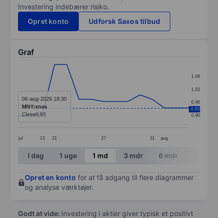
Investering indebærer risiko.
Opret konto
Udforsk Saxos tilbud
Graf
Chart
1,08
Line chart with 15 data points.
1,02
The chart has 1 X axis displaying categories.
06-aug-2026 18:30
0,96
MNY:xnas
0,93
The chart has 1 Y axis displaying values. Data ranges 
Close
0,93
0,90
jul
13
21
27
31
aug
End of interactive chart.
I dag
1 uge
1 md
3 mdr
6 mdr
1 år
Opret en konto
for at få adgang til flere diagrammer
og analyse værktøjer.
Godt at vide:
Investering i aktier giver typisk et positivt