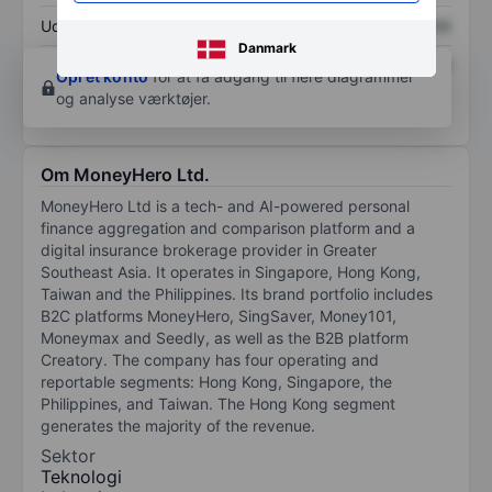
Udbytte pr. aktie
XXXXXXX
XXXXXXX
Danmark
Afkast af egenkapital
XXXXXXX
XXXXXXX
Opret konto
for at få adgang til flere diagrammer
og analyse værktøjer.
Om MoneyHero Ltd.
MoneyHero Ltd is a tech- and AI-powered personal
finance aggregation and comparison platform and a
digital insurance brokerage provider in Greater
Southeast Asia. It operates in Singapore, Hong Kong,
Taiwan and the Philippines. Its brand portfolio includes
B2C platforms MoneyHero, SingSaver, Money101,
Moneymax and Seedly, as well as the B2B platform
Creatory. The company has four operating and
reportable segments: Hong Kong, Singapore, the
Philippines, and Taiwan. The Hong Kong segment
generates the majority of the revenue.
Sektor
Teknologi