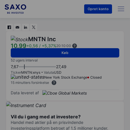
Opret konto
MNTN Inc
10,99
+0,56
/
+5,37%
20:10:00
Køb
52 ugers interval
7,67
27,49
Ticker
MNTN:xnys
Valuta
USD
New York Stock Exchange
Closed
15 minutters forsinkelse
Data leveret af
Vil du i gang med at investere?
Handel med aktier på en prisvindende
investeringsplatform betroet af 1,5 millioner kunder.