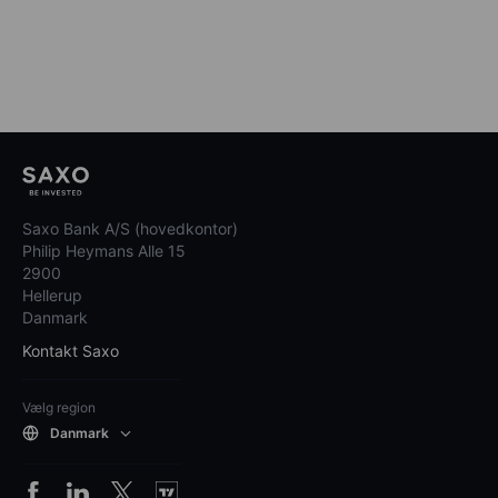
Saxo Bank A/S (hovedkontor)
Philip Heymans Alle 15
2900
Hellerup
Danmark
Kontakt Saxo
Vælg region
Danmark