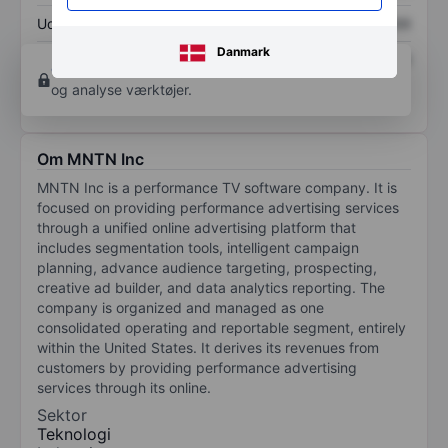
Udbytte pr. aktie
XXXXXXX
XXXXXXX
Danmark
Afkast af egenkapital
XXXXXXX
XXXXXXX
Opret konto
for at få adgang til flere diagrammer
og analyse værktøjer.
Om MNTN Inc
MNTN Inc is a performance TV software company. It is
focused on providing performance advertising services
through a unified online advertising platform that
includes segmentation tools, intelligent campaign
planning, advance audience targeting, prospecting,
creative ad builder, and data analytics reporting. The
company is organized and managed as one
consolidated operating and reportable segment, entirely
within the United States. It derives its revenues from
customers by providing performance advertising
services through its online.
Sektor
Teknologi