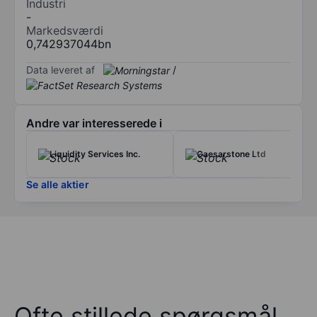
Industri
-
Markedsværdi
0,742937044bn
Data leveret af
/
Andre var interesserede i
Liquidity Services Inc.
Caesarstone Ltd
Se alle aktier
Ofte stillede spørgsmål