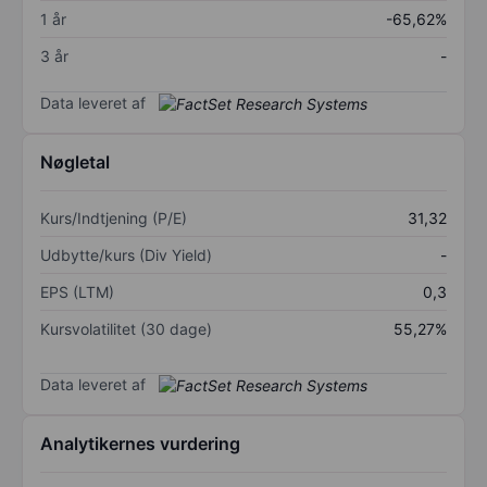
1 år
-65,62%
3 år
-
Data leveret af
Nøgletal
Kurs/Indtjening (P/E)
31,32
Udbytte/kurs (Div Yield)
-
EPS (LTM)
0,3
Kursvolatilitet (30 dage)
55,27%
Data leveret af
Analytikernes vurdering