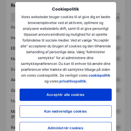
Regnskabstal
Cookiepolitik
Vores websteder bruger cookies til at give dig en bedre
1. kvt.
2. kvt.
browseroplevelse ved at aktivere, optimere og
Resultatopgørelse
analysere webstedets drift, samt til at give personligt
tilpasset annonceindhold og mulighed for at oprette
Indtægter
XXXXXXX
XXXXXXX
forbindelse til sociale medier. Ved at vælge "Acceptér
alle" accepterer du brugen af cookies og den tilhørende
EBITDA
XXXXXXX
XXXXXXX
behandling af personlige data. Vælg "Administrer
samtykke" for at administrere dine
Nettoresultat
XXXXXXX
XXXXXXX
samtykkepræferencer. Du kan til enhver tid ændre dine
Balance
præferencer eller trække dit samtykke tilbage på siden
om vores cookiepolitik. Se venligst vores
cookiepolitik
Aktiver i alt
XXXXXXX
XXXXXXX
og vores
privatlivspolitik.
Gæld
XXXXXXX
XXXXXXX
Acceptér alle cookies
Nøgletal
Markedsværdi/omsætning
XXXXXXX
XXXXXXX
Kun nødvendige cookies
(P/S)
Resultat pr. aktie (EPS)
XXXXXXX
XXXXXXX
Administrér cookies