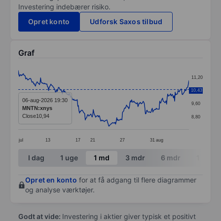
Investering indebærer risiko.
Opret konto
Udforsk Saxos tilbud
Graf
Chart
11,20
Line chart with 299 data points.
10,43
10,40
The chart has 1 X axis displaying categories.
06-aug-2026 19:30
9,60
MNTN:xnys
The chart has 1 Y axis displaying values. Data ranges 
Close
10,94
8,80
jul
13
17
21
27
31
aug
End of interactive chart.
I dag
1 uge
1 md
3 mdr
6 mdr
1 år
Opret en konto
for at få adgang til flere diagrammer
og analyse værktøjer.
Godt at vide:
Investering i aktier giver typisk et positivt