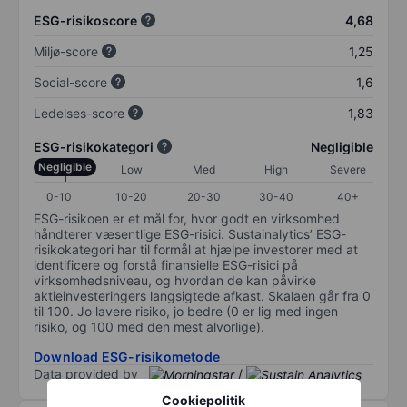
ESG-risikoscore
4,68
Miljø-score
1,25
Social-score
1,6
Ledelses-score
1,83
ESG-risikokategori
Negligible
Negligible
Low
Med
High
Severe
0-10
10-20
20-30
30-40
40+
ESG-risikoen er et mål for, hvor godt en virksomhed
håndterer væsentlige ESG-risici. Sustainalytics’ ESG-
risikokategori har til formål at hjælpe investorer med at
identificere og forstå finansielle ESG-risici på
virksomhedsniveau, og hvordan de kan påvirke
aktieinvesteringers langsigtede afkast. Skalaen går fra 0
til 100. Jo lavere risiko, jo bedre (0 er lig med ingen
risiko, og 100 med den mest alvorlige).
Download ESG-risikometode
Data provided by
/
Cookiepolitik