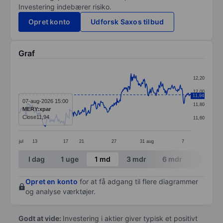
Investering indebærer risiko.
Opret konto
Udforsk Saxos tilbud
Graf
Chart
12,20
Line chart with 354 data points.
12,00
11,94
The chart has 1 X axis displaying categories.
07-aug-2026 15:00
11,80
MERY:xpar
The chart has 1 Y axis displaying values. Data ranges 
Close
11,94
11,60
jul
13
17
21
27
31
aug
7
End of interactive chart.
I dag
1 uge
1 md
3 mdr
6 mdr
1 år
Opret en konto
for at få adgang til flere diagrammer
og analyse værktøjer.
Godt at vide:
Investering i aktier giver typisk et positivt