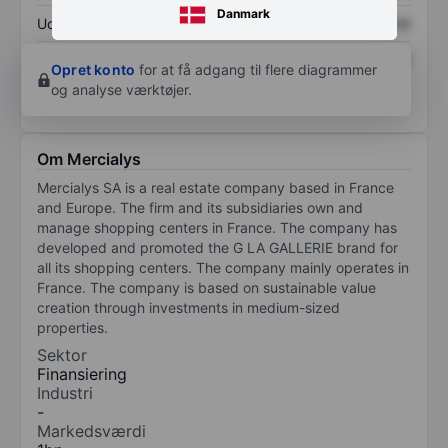
Danmark
Udbytte pr. aktie
XXXXXXX
XXXXXXX
Afkast af egenkapital
XXXXXXX
XXXXXXX
Opret konto
for at få adgang til flere diagrammer
og analyse værktøjer.
Om Mercialys
Mercialys SA is a real estate company based in France
and Europe. The firm and its subsidiaries own and
manage shopping centers in France. The company has
developed and promoted the G LA GALLERIE brand for
all its shopping centers. The company mainly operates in
France. The company is based on sustainable value
creation through investments in medium-sized
properties.
Sektor
Finansiering
Industri
-
Markedsværdi