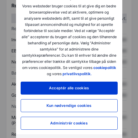
Regnskabstal
Vores websteder bruger cookies til at give dig en bedre
browseroplevelse ved at aktivere, optimere og
1. kvt.
2. kvt.
analysere webstedets drift, samt til at give personligt
tilpasset annonceindhold og mulighed for at oprette
Resultatopgørelse
forbindelse til sociale medier. Ved at vælge "Acceptér
alle" accepterer du brugen af cookies og den tilhørende
Indtægter
XXXXXXX
XXXXXXX
behandling af personlige data. Vælg "Administrer
samtykke" for at administrere dine
EBITDA
XXXXXXX
XXXXXXX
samtykkepræferencer. Du kan til enhver tid ændre dine
Nettoresultat
XXXXXXX
XXXXXXX
præferencer eller trække dit samtykke tilbage på siden
om vores cookiepolitik. Se venligst vores
cookiepolitik
Balance
og vores
privatlivspolitik.
Aktiver i alt
XXXXXXX
XXXXXXX
Acceptér alle cookies
Gæld
XXXXXXX
XXXXXXX
Kun nødvendige cookies
Nøgletal
Markedsværdi/omsætning
XXXXXXX
XXXXXXX
(P/S)
Administrér cookies
Resultat pr. aktie (EPS)
XXXXXXX
XXXXXXX