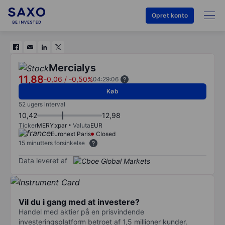
Opret konto
Mercialys
11,88
-0,06
/
-0,50%
04:29:06
Køb
52 ugers interval
10,42
12,98
Ticker
MERY:xpar
Valuta
EUR
Euronext Paris
Closed
15 minutters forsinkelse
Data leveret af
Vil du i gang med at investere?
Handel med aktier på en prisvindende
investeringsplatform betroet af 1,5 millioner kunder.