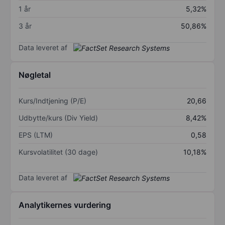
1 år
5,32%
3 år
50,86%
Data leveret af
Nøgletal
Kurs/Indtjening (P/E)
20,66
Udbytte/kurs (Div Yield)
8,42%
EPS (LTM)
0,58
Kursvolatilitet (30 dage)
10,18%
Data leveret af
Analytikernes vurdering