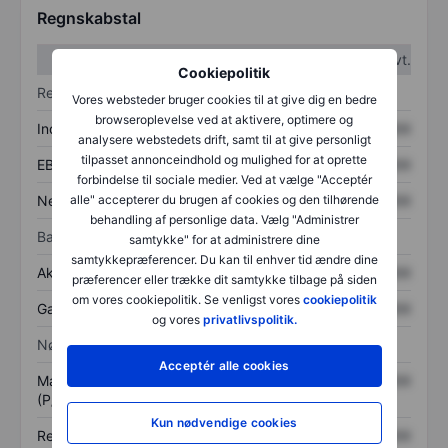
Regnskabstal
1. kvt.
2. kvt.
Cookiepolitik
Resultatopgørelse
Vores websteder bruger cookies til at give dig en bedre
browseroplevelse ved at aktivere, optimere og
Indtægter
XXXXXXX
XXXXXXX
analysere webstedets drift, samt til at give personligt
tilpasset annonceindhold og mulighed for at oprette
EBITDA
XXXXXXX
XXXXXXX
forbindelse til sociale medier. Ved at vælge "Acceptér
Nettoresultat
XXXXXXX
XXXXXXX
alle" accepterer du brugen af cookies og den tilhørende
behandling af personlige data. Vælg "Administrer
Balance
samtykke" for at administrere dine
samtykkepræferencer. Du kan til enhver tid ændre dine
Aktiver i alt
XXXXXXX
XXXXXXX
præferencer eller trække dit samtykke tilbage på siden
om vores cookiepolitik. Se venligst vores
cookiepolitik
Gæld
XXXXXXX
XXXXXXX
og vores
privatlivspolitik.
Nøgletal
Acceptér alle cookies
Markedsværdi/omsætning
XXXXXXX
XXXXXXX
(P/S)
Kun nødvendige cookies
Resultat pr. aktie (EPS)
XXXXXXX
XXXXXXX