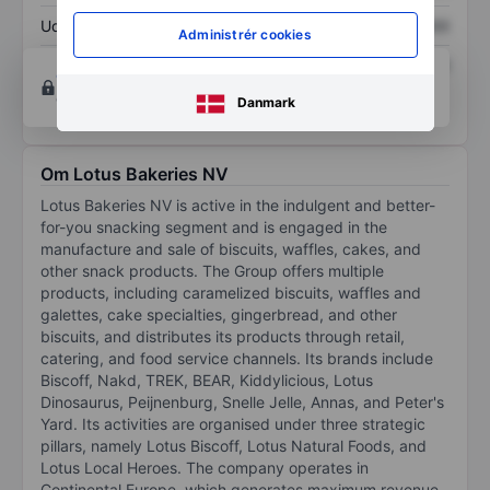
Udbytte pr. aktie
XXXXXXX
XXXXXXX
Administrér cookies
Afkast af egenkapital
XXXXXXX
XXXXXXX
Opret konto
for at få adgang til flere diagrammer
og analyse værktøjer.
Danmark
Om Lotus Bakeries NV
Lotus Bakeries NV is active in the indulgent and better-
for-you snacking segment and is engaged in the
manufacture and sale of biscuits, waffles, cakes, and
other snack products. The Group offers multiple
products, including caramelized biscuits, waffles and
galettes, cake specialties, gingerbread, and other
biscuits, and distributes its products through retail,
catering, and food service channels. Its brands include
Biscoff, Nakd, TREK, BEAR, Kiddylicious, Lotus
Dinosaurus, Peijnenburg, Snelle Jelle, Annas, and Peter's
Yard. Its activities are organised under three strategic
pillars, namely Lotus Biscoff, Lotus Natural Foods, and
Lotus Local Heroes. The company operates in
Continental Europe, which generates maximum revenue,