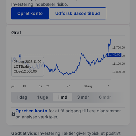
Investering indebærer risiko.
Opret konto
Udforsk Saxos tilbud
Graf
Chart
11.700,00
Line chart with 328 data points.
11.440,00
11.400,00
The chart has 1 X axis displaying categories.
07-aug-2026 11:00
11.100,00
LOTB:xbru
The chart has 1 Y axis displaying values. Data ranges
Close
12.000,00
10.800,00
jul
13
17
21
27
31
aug
7
End of interactive chart.
I dag
1 uge
1 md
3 mdr
6 mdr
1 år
Opret en konto
for at få adgang til flere diagrammer
og analyse værktøjer.
Godt at vide:
Investering i aktier giver typisk et positivt