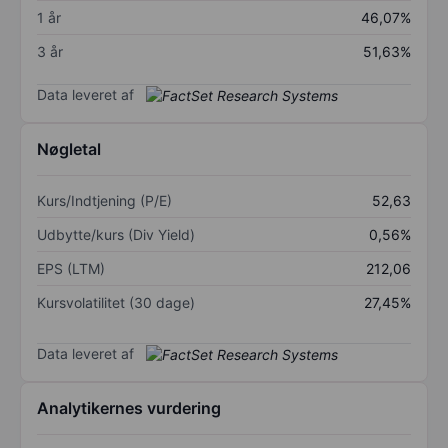
1 år
46,07%
3 år
51,63%
Data leveret af
Nøgletal
Kurs/Indtjening (P/E)
52,63
Udbytte/kurs (Div Yield)
0,56%
EPS (LTM)
212,06
Kursvolatilitet (30 dage)
27,45%
Data leveret af
Analytikernes vurdering