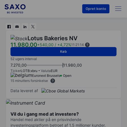
Opret konto
Lotus Bakeries NV
11.980,00
+540,00
/
+4,72%
11:21:14
Køb
52 ugers interval
7.270,00
11.980,00
Ticker
LOTB:xbru
Valuta
EUR
Euronext Brussels
Open
15 minutters forsinkelse
Data leveret af
Vil du i gang med at investere?
Handel med aktier på en prisvindende
investeringsplatform betroet af 1,5 millioner kunder.