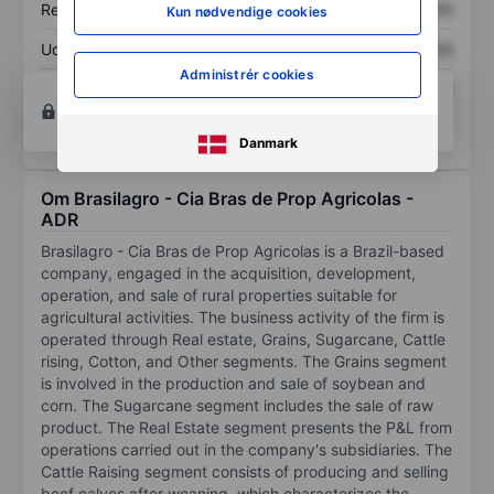
Resultat pr. aktie (EPS)
XXXXXXX
XXXXXXX
Kun nødvendige cookies
Udbytte pr. aktie
XXXXXXX
XXXXXXX
Administrér cookies
Afkast af egenkapital
XXXXXXX
XXXXXXX
Opret konto
for at få adgang til flere diagrammer
og analyse værktøjer.
Danmark
Om Brasilagro - Cia Bras de Prop Agricolas -
ADR
Brasilagro - Cia Bras de Prop Agricolas is a Brazil-based
company, engaged in the acquisition, development,
operation, and sale of rural properties suitable for
agricultural activities. The business activity of the firm is
operated through Real estate, Grains, Sugarcane, Cattle
rising, Cotton, and Other segments. The Grains segment
is involved in the production and sale of soybean and
corn. The Sugarcane segment includes the sale of raw
product. The Real Estate segment presents the P&L from
operations carried out in the company's subsidiaries. The
Cattle Raising segment consists of producing and selling
beef calves after weaning, which characterizes the