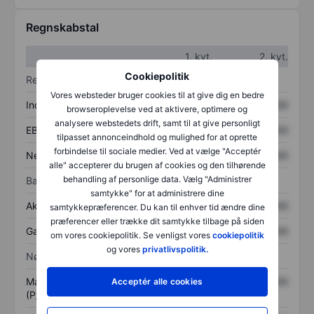
Regnskabstal
1. kvt.
2. kvt.
Cookiepolitik
Resultatopgørelse
Vores websteder bruger cookies til at give dig en bedre
Indtægter
XXXXXXX
XXXXXXX
browseroplevelse ved at aktivere, optimere og
analysere webstedets drift, samt til at give personligt
EBITDA
XXXXXXX
XXXXXXX
tilpasset annonceindhold og mulighed for at oprette
forbindelse til sociale medier. Ved at vælge "Acceptér
Nettoresultat
XXXXXXX
XXXXXXX
alle" accepterer du brugen af cookies og den tilhørende
behandling af personlige data. Vælg "Administrer
Balance
samtykke" for at administrere dine
Aktiver i alt
XXXXXXX
XXXXXXX
samtykkepræferencer. Du kan til enhver tid ændre dine
præferencer eller trække dit samtykke tilbage på siden
Gæld
XXXXXXX
XXXXXXX
om vores cookiepolitik. Se venligst vores
cookiepolitik
og vores
privatlivspolitik.
Nøgletal
Markedsværdi/omsætning
XXXXXXX
XXXXXXX
Acceptér alle cookies
(P/S)