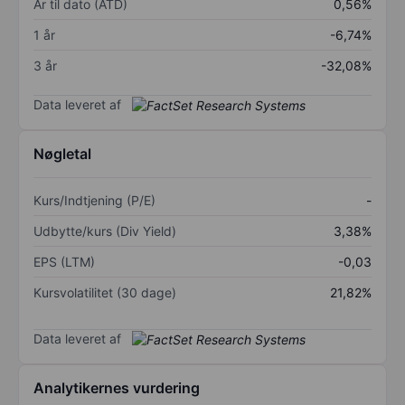
År til dato (ÅTD)
0,56%
1 år
-6,74%
3 år
-32,08%
Data leveret af
Nøgletal
Kurs/Indtjening (P/E)
-
Udbytte/kurs (Div Yield)
3,38%
EPS (LTM)
-0,03
Kursvolatilitet (30 dage)
21,82%
Data leveret af
Analytikernes vurdering