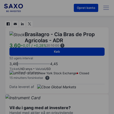
Opret konto
Brasilagro - Cia Bras de Prop
Agricolas - ADR
3,60
+0,01
/
+0,28%
20:10:00
Køb
52 ugers interval
3,46
4,45
Ticker
LND:xnys
Valuta
USD
New York Stock Exchange
Closed
15 minutters forsinkelse
Data leveret af
Vil du i gang med at investere?
Handel med aktier på en prisvindende