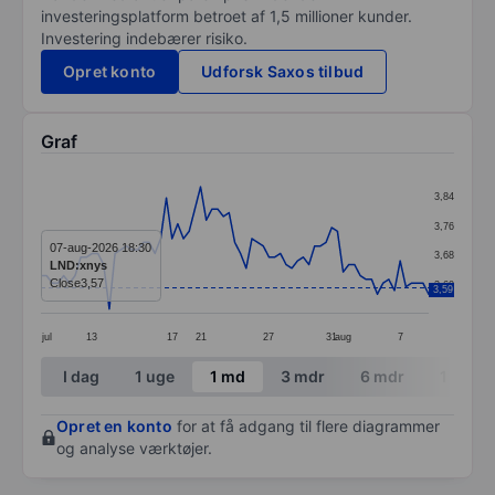
investeringsplatform betroet af 1,5 millioner kunder.
Investering indebærer risiko.
Opret konto
Udforsk Saxos tilbud
Graf
Chart
3,84
Line chart with 69 data points.
3,76
The chart has 1 X axis displaying categories.
07-aug-2026 18:30
3,68
LND:xnys
The chart has 1 Y axis displaying values. Data ranges 
Close
3,57
3,60
3,59
jul
13
17
21
27
31
aug
7
End of interactive chart.
I dag
1 uge
1 md
3 mdr
6 mdr
1 år
Opret en konto
for at få adgang til flere diagrammer
og analyse værktøjer.