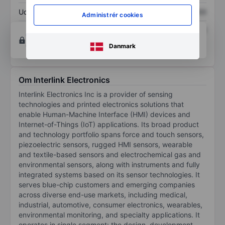
Udbytte pr. aktie
XXXXXXX
XXXXXXX
Administrér cookies
Afkast af egenkapital
XXXXXXX
XXXXXXX
Opret konto
for at få adgang til flere diagrammer
og analyse værktøjer.
Danmark
Om Interlink Electronics
Interlink Electronics Inc is a provider of sensing
technologies and printed electronics solutions that
enable Human-Machine Interface (HMI) devices and
Internet-of-Things (IoT) applications. Its broad product
and technology portfolio spans force and touch sensors,
piezoelectric sensors, rugged HMI sensors, wearable
and textile-based sensors and electrochemical gas and
environmental sensors, along with instruments and fully
integrated systems based on its sensor technologies. It
serves blue-chip customers and emerging companies
across diverse end-use markets, including medical,
industrial, automotive, consumer electronics, wearables,
environmental monitoring, and specialty applications. It
operates in single segment: the design, development,