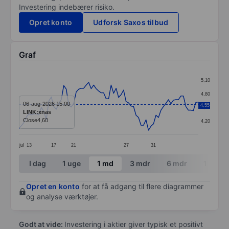
Investering indebærer risiko.
Opret konto
Udforsk Saxos tilbud
Graf
Chart
5,10
Line chart with 73 data points.
4,80
The chart has 1 X axis displaying categories.
06-aug-2026 15:00
4,55
4,50
LINK:xnas
The chart has 1 Y axis displaying values. Data ranges 
Close
4,60
4,20
jul
13
17
21
27
31
End of interactive chart.
I dag
1 uge
1 md
3 mdr
6 mdr
1 år
Opret en konto
for at få adgang til flere diagrammer
og analyse værktøjer.
Godt at vide:
Investering i aktier giver typisk et positivt