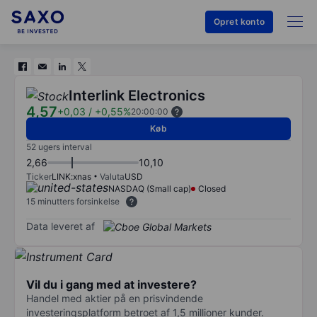
Opret konto
Interlink Electronics
4,57
+0,03
/
+0,55%
20:00:00
Køb
52 ugers interval
2,66
10,10
Ticker
LINK:xnas
Valuta
USD
NASDAQ (Small cap)
Closed
15 minutters forsinkelse
Data leveret af
Vil du i gang med at investere?
Handel med aktier på en prisvindende
investeringsplatform betroet af 1,5 millioner kunder.