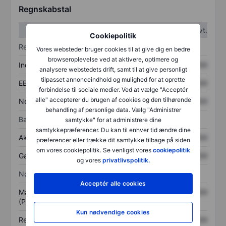
Regnskabstal
1. kvt.
2. kvt.
Cookiepolitik
Resultatopgørelse
Vores websteder bruger cookies til at give dig en bedre
browseroplevelse ved at aktivere, optimere og
Indtægter
XXXXXXX
XXXXXXX
analysere webstedets drift, samt til at give personligt
tilpasset annonceindhold og mulighed for at oprette
EBITDA
XXXXXXX
XXXXXXX
forbindelse til sociale medier. Ved at vælge "Acceptér
alle" accepterer du brugen af cookies og den tilhørende
Nettoresultat
XXXXXXX
XXXXXXX
behandling af personlige data. Vælg "Administrer
Balance
samtykke" for at administrere dine
samtykkepræferencer. Du kan til enhver tid ændre dine
Aktiver i alt
XXXXXXX
XXXXXXX
præferencer eller trække dit samtykke tilbage på siden
om vores cookiepolitik. Se venligst vores
cookiepolitik
Gæld
XXXXXXX
XXXXXXX
og vores
privatlivspolitik.
Nøgletal
Acceptér alle cookies
Markedsværdi/omsætning
XXXXXXX
XXXXXXX
(P/S)
Kun nødvendige cookies
Resultat pr. aktie (EPS)
XXXXXXX
XXXXXXX