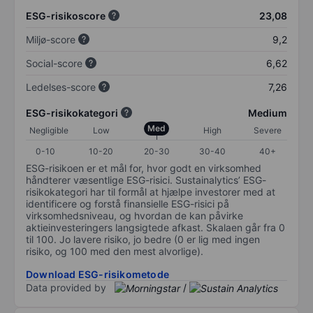
ESG-risikoscore
23,08
Miljø-score
9,2
Social-score
6,62
Ledelses-score
7,26
ESG-risikokategori
Medium
Med
Negligible
Low
High
Severe
0-10
10-20
20-30
30-40
40+
ESG-risikoen er et mål for, hvor godt en virksomhed
håndterer væsentlige ESG-risici. Sustainalytics’ ESG-
risikokategori har til formål at hjælpe investorer med at
identificere og forstå finansielle ESG-risici på
virksomhedsniveau, og hvordan de kan påvirke
aktieinvesteringers langsigtede afkast. Skalaen går fra 0
til 100. Jo lavere risiko, jo bedre (0 er lig med ingen
risiko, og 100 med den mest alvorlige).
Download ESG-risikometode
Data provided by
/