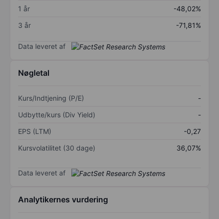
1 år
-48,02%
3 år
-71,81%
Data leveret af
Nøgletal
Kurs/Indtjening (P/E)
-
Udbytte/kurs (Div Yield)
-
EPS (LTM)
-0,27
Kursvolatilitet (30 dage)
36,07%
Data leveret af
Analytikernes vurdering