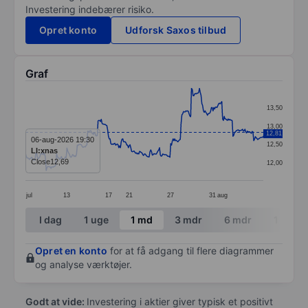
Investering indebærer risiko.
Opret konto
Udforsk Saxos tilbud
Graf
Chart
13,50
Line chart with 299 data points.
13,00
12,81
The chart has 1 X axis displaying categories.
06-aug-2026 19:30
12,50
LI:xnas
The chart has 1 Y axis displaying values. Data ranges 
Close
12,69
12,00
jul
13
17
21
27
31
aug
End of interactive chart.
I dag
1 uge
1 md
3 mdr
6 mdr
1 år
Opret en konto
for at få adgang til flere diagrammer
og analyse værktøjer.
Godt at vide:
Investering i aktier giver typisk et positivt