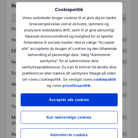
Regnskabstal
Cookiepolitik
Vores websteder bruger cookies til at give dig en bedre
1. kvt.
2. kvt.
browseroplevelse ved at aktivere, optimere og
Resultatopgørelse
analysere webstedets drift, samt til at give personligt
tilpasset annonceindhold og mulighed for at oprette
Indtægter
XXXXXXX
XXXXXXX
forbindelse til sociale medier. Ved at vælge "Acceptér
alle" accepterer du brugen af cookies og den tilhørende
EBITDA
XXXXXXX
XXXXXXX
behandling af personlige data. Vælg "Administrer
samtykke" for at administrere dine
Nettoresultat
XXXXXXX
XXXXXXX
samtykkepræferencer. Du kan til enhver tid ændre dine
Balance
præferencer eller trække dit samtykke tilbage på siden
om vores cookiepolitik. Se venligst vores
cookiepolitik
Aktiver i alt
XXXXXXX
XXXXXXX
og vores
privatlivspolitik.
Gæld
XXXXXXX
XXXXXXX
Acceptér alle cookies
Nøgletal
Markedsværdi/omsætning
XXXXXXX
XXXXXXX
Kun nødvendige cookies
(P/S)
Resultat pr. aktie (EPS)
XXXXXXX
XXXXXXX
Administrér cookies