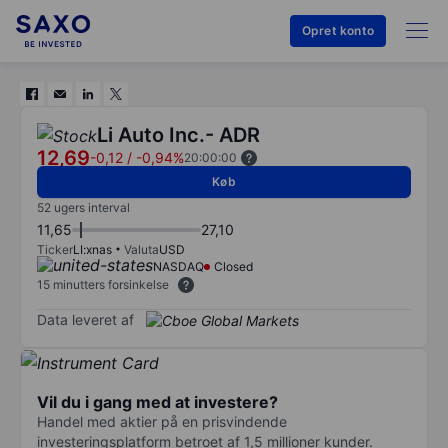
Opret konto
Li Auto Inc.- ADR
12,69
-0,12
/
-0,94%
20:00:00
Køb
52 ugers interval
11,65
27,10
Ticker
LI:xnas
Valuta
USD
NASDAQ
Closed
15 minutters forsinkelse
Data leveret af
Vil du i gang med at investere?
Handel med aktier på en prisvindende
investeringsplatform betroet af 1,5 millioner kunder.