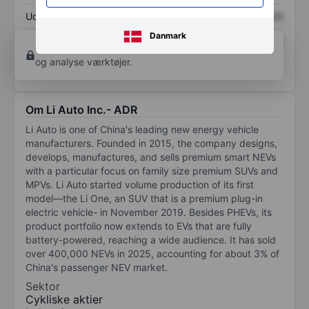
Udbytte pr. aktie
XXXXXXX
XXXXXXX
Danmark
Afkast af egenkapital
XXXXXXX
XXXXXXX
Opret konto
for at få adgang til flere diagrammer
og analyse værktøjer.
Om Li Auto Inc.- ADR
Li Auto is one of China's leading new energy vehicle
manufacturers. Founded in 2015, the company designs,
develops, manufactures, and sells premium smart NEVs
with a particular focus on family size premium SUVs and
MPVs. Li Auto started volume production of its first
model—the Li One, an SUV that is a premium plug-in
electric vehicle- in November 2019. Besides PHEVs, its
product portfolio now extends to EVs that are fully
battery-powered, reaching a wide audience. It has sold
over 400,000 NEVs in 2025, accounting for about 3% of
China's passenger NEV market.
Sektor
Cykliske aktier