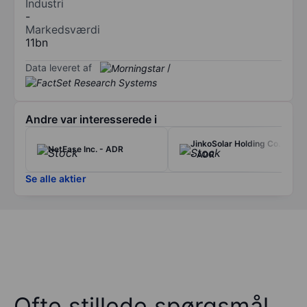
Industri
-
Markedsværdi
11bn
Data leveret af
/
Andre var interesserede i
JinkoSolar Holding Co. Ltd
NetEase Inc. - ADR
- ADR
Se alle aktier
Ofte stillede spørgsmål