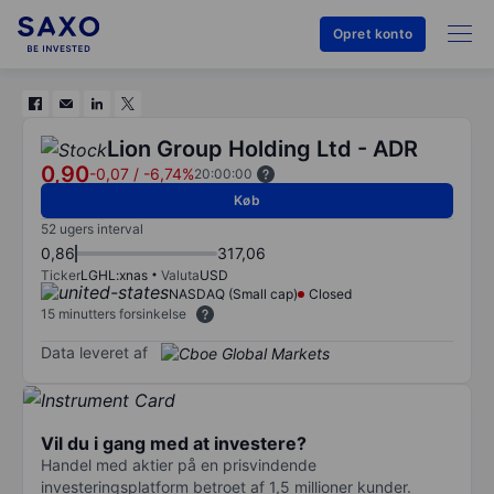
Opret konto
Lion Group Holding Ltd - ADR
0,90
-0,07
/
-6,74%
20:00:00
Køb
52 ugers interval
0,86
317,06
Ticker
LGHL:xnas
Valuta
USD
NASDAQ (Small cap)
Closed
15 minutters forsinkelse
Data leveret af
Vil du i gang med at investere?
Handel med aktier på en prisvindende
investeringsplatform betroet af 1,5 millioner kunder.