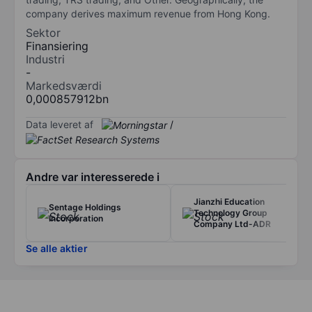
company derives maximum revenue from Hong Kong.
Sektor
Finansiering
Industri
-
Markedsværdi
0,000857912bn
Data leveret af
/
Andre var interesserede i
Jianzhi Education
Sentage Holdings
Technology Group
Incorporation
Company Ltd-ADR
Se alle aktier