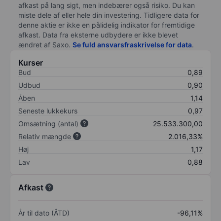
afkast på lang sigt, men indebærer også risiko. Du kan
miste dele af eller hele din investering. Tidligere data for
denne aktie er ikke en pålidelig indikator for fremtidige
afkast. Data fra eksterne udbydere er ikke blevet
ændret af
Saxo
.
Se fuld ansvarsfraskrivelse for data
.
Kurser
Bud
0,89
Udbud
0,90
Åben
1,14
Seneste lukkekurs
0,97
Omsætning (antal)
25.533.300,00
Relativ mængde
2.016,33%
Høj
1,17
Lav
0,88
Afkast
År til dato (ÅTD)
-96,11%