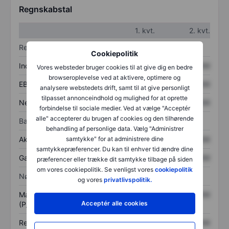
Regnskabstal
1. kvt.
2. kvt.
Resultatopgørelse
Cookiepolitik
Indtægter
XXXXXXX
XXXXXXX
Vores websteder bruger cookies til at give dig en bedre
browseroplevelse ved at aktivere, optimere og
EBITDA
XXXXXXX
XXXXXXX
analysere webstedets drift, samt til at give personligt
tilpasset annonceindhold og mulighed for at oprette
Nettoresultat
XXXXXXX
XXXXXXX
forbindelse til sociale medier. Ved at vælge "Acceptér
alle" accepterer du brugen af cookies og den tilhørende
Balance
behandling af personlige data. Vælg "Administrer
Aktiver i alt
XXXXXXX
XXXXXXX
samtykke" for at administrere dine
samtykkepræferencer. Du kan til enhver tid ændre dine
Gæld
XXXXXXX
XXXXXXX
præferencer eller trække dit samtykke tilbage på siden
om vores cookiepolitik. Se venligst vores
cookiepolitik
Nøgletal
og vores
privatlivspolitik.
Markedsværdi/omsætning
XXXXXXX
XXXXXXX
Acceptér alle cookies
(P/S)
Resultat pr. aktie (EPS)
XXXXXXX
XXXXXXX