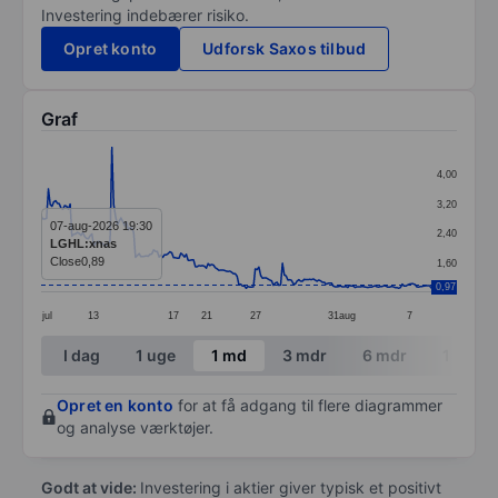
Investering indebærer risiko.
Opret konto
Udforsk Saxos tilbud
Graf
Chart
4,00
Line chart with 216 data points.
3,20
The chart has 1 X axis displaying categories.
07-aug-2026 19:30
2,40
LGHL:xnas
The chart has 1 Y axis displaying values. Data ranges 
Close
0,89
1,60
0,97
jul
13
17
21
27
31
aug
7
End of interactive chart.
I dag
1 uge
1 md
3 mdr
6 mdr
1 år
Opret en konto
for at få adgang til flere diagrammer
og analyse værktøjer.
Godt at vide:
Investering i aktier giver typisk et positivt