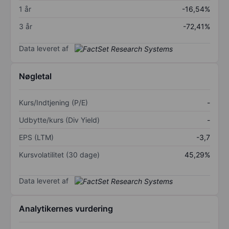
1 år
-16,54%
3 år
-72,41%
Data leveret af
Nøgletal
Kurs/Indtjening (P/E)
-
Udbytte/kurs (Div Yield)
-
EPS (LTM)
-3,7
Kursvolatilitet (30 dage)
45,29%
Data leveret af
Analytikernes vurdering