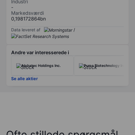
Industri
-
Markedsværdi
0,198172864bn
Data leveret af
/
Andre var interesserede i
Alphatec Holdings Inc.
Puma Biotechnology Inc.
Se alle aktier
Ofte stillede spørgsmål