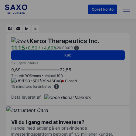
Opret konto
Keros Therapeutics Inc.
11,15
+0,50
/
+4,69%
20:00:00
Køb
52 ugers interval
9,69
22,55
Ticker
KROS:xnas
Valuta
USD
NASDAQ
Closed
15 minutters forsinkelse
Data leveret af
Vil du i gang med at investere?
Handel med aktier på en prisvindende
investeringsplatform betroet af 1,5 millioner kunder.