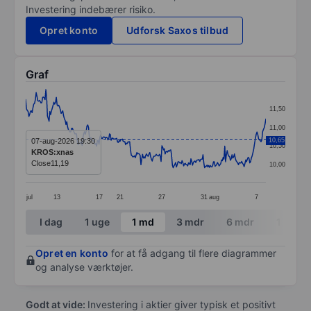
Investering indebærer risiko.
Opret konto
Udforsk Saxos tilbud
Graf
Chart
11,50
Line chart with 299 data points.
11,00
The chart has 1 X axis displaying categories.
07-aug-2026 19:30
10,65
10,50
KROS:xnas
The chart has 1 Y axis displaying values. Data ranges 
Close
11,19
10,00
jul
13
17
21
27
31
aug
7
End of interactive chart.
I dag
1 uge
1 md
3 mdr
6 mdr
1 år
Opret en konto
for at få adgang til flere diagrammer
og analyse værktøjer.
Godt at vide:
Investering i aktier giver typisk et positivt