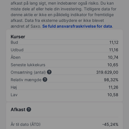
afkast på lang sigt, men indebærer også risiko. Du kan
miste dele af eller hele din investering. Tidligere data for
denne aktie er ikke en pålidelig indikator for fremtidige
afkast. Data fra eksterne udbydere er ikke blevet
ændret af
Saxo
.
Se fuld ansvarsfraskrivelse for data
.
Kurser
Bud
11,12
Udbud
11,16
Åben
10,74
Seneste lukkekurs
10,65
Omsætning (antal)
319.629,00
Relativ mængde
98,32%
Høj
11,26
Lav
10,58
Afkast
År til dato (ÅTD)
-45,24%