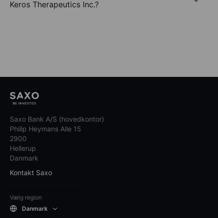
Keros Therapeutics Inc.?
Saxo Bank A/S (hovedkontor)
Philip Heymans Alle 15
2900
Hellerup
Danmark
Kontakt Saxo
Vælg region
Danmark