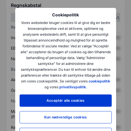
Regnskabstal
Cookiepolitik
1. kvt.
2. kvt.
Vores websteder bruger cookies til at give dig en bedre
Resultatopgørelse
browseroplevelse ved at aktivere, optimere og
analysere webstedets drift, samt til at give personligt
Indtægter
XXXXXXX
XXXXXXX
tilpasset annonceindhold og mulighed for at oprette
forbindelse til sociale medier. Ved at vælge "Acceptér
EBITDA
XXXXXXX
XXXXXXX
alle" accepterer du brugen af cookies og den tilhørende
behandling af personlige data. Vælg "Administrer
Nettoresultat
XXXXXXX
XXXXXXX
samtykke" for at administrere dine
Balance
samtykkepræferencer. Du kan til enhver tid ændre dine
præferencer eller trække dit samtykke tilbage på siden
Aktiver i alt
XXXXXXX
XXXXXXX
om vores cookiepolitik. Se venligst vores
cookiepolitik
og vores
privatlivspolitik.
Gæld
XXXXXXX
XXXXXXX
Acceptér alle cookies
Nøgletal
Markedsværdi/omsætning
XXXXXXX
XXXXXXX
(P/S)
Kun nødvendige cookies
Resultat pr. aktie (EPS)
XXXXXXX
XXXXXXX