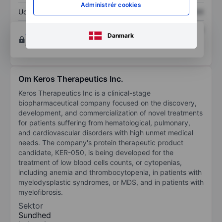
Administrér cookies
Udbytte pr. aktie
XXXXXXX
XXXXXXX
Afkast af egenkapital
XXXXXXX
XXXXXXX
Opret konto
for at få adgang til flere diagrammer
Danmark
og analyse værktøjer.
Om Keros Therapeutics Inc.
Keros Therapeutics Inc is a clinical-stage
biopharmaceutical company focused on the discovery,
development, and commercialization of novel treatments
for patients suffering from hematological, pulmonary,
and cardiovascular disorders with high unmet medical
needs. The company's protein therapeutic product
candidate, KER-050, is being developed for the
treatment of low blood cells counts, or cytopenias,
including anemia and thrombocytopenia, in patients with
myelodysplastic syndromes, or MDS, and in patients with
myelofibrosis.
Sektor
Sundhed