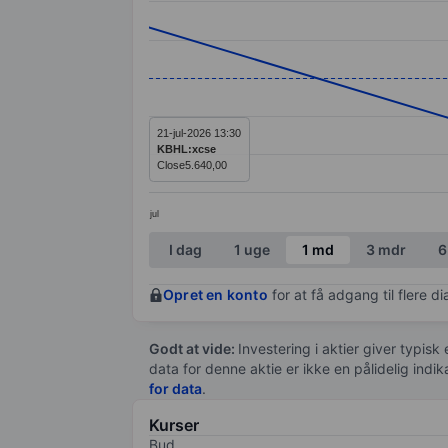
Line chart with 3 data points.
The chart has 1 X axis displaying categ
The chart has 1 Y axis displaying valu
21-jul-2026 13:30
KBHL:xcse
Close
5.640,00
jul
End of interactive chart.
I dag
1 uge
1 md
3 mdr
6
Opret en konto
for at få adgang til flere 
Godt at vide:
Investering i aktier giver typisk
data for denne aktie er ikke en pålidelig indi
for data
.
Kurser
Bud