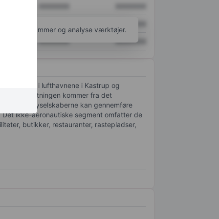
XXXXXXX
XXXXXXX
XXXXXXX
XXXXXXX
l flere diagrammer og analyse værktøjer.
XXXXXXX
XXXXXXX
e tjenester i lufthavnene i Kastrup og
delen af omsætningen kommer fra det
rådighed, så flyselskaberne kan gennemføre
e. Det ikke-aeronautiske segment omfatter de
iteter, butikker, restauranter, rastepladser,