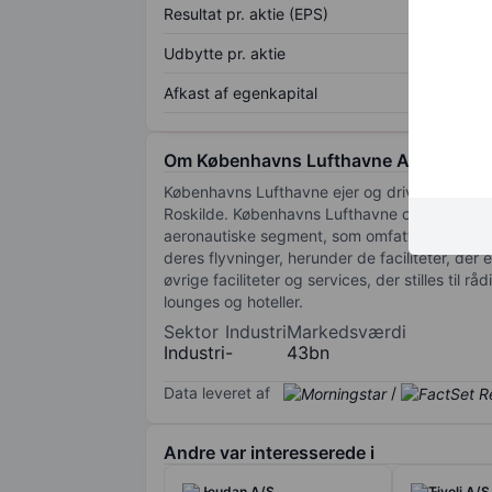
Resultat pr. aktie (EPS)
Udbytte pr. aktie
Afkast af egenkapital
Om Københavns Lufthavne A/S
Københavns Lufthavne ejer og driver lufthavne
Roskilde. Københavns Lufthavne opdeler sine 
aeronautiske segment, som omfatter den drift 
deres flyvninger, herunder de faciliteter, d
øvrige faciliteter og services, der stilles til 
lounges og hoteller.
Sektor
Industri
Markedsværdi
Industri
-
43bn
Data leveret af
/
Andre var interesserede i
Jeudan A/S
Tivoli A/S