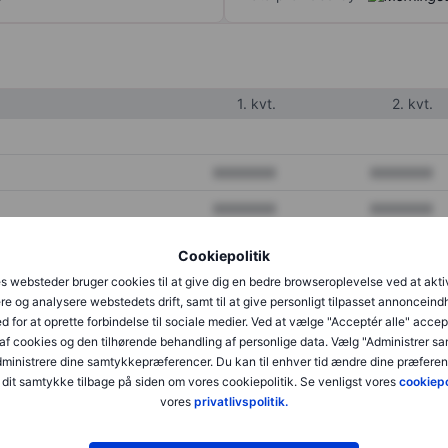
1. kvt.
2. kvt.
XXXXXXX
XXXXXXX
XXXXXXX
XXXXXXX
XXXXXXX
XXXXXXX
Cookiepolitik
s websteder bruger cookies til at give dig en bedre browseroplevelse ved at akti
re og analysere webstedets drift, samt til at give personligt tilpasset annonceind
XXXXXXX
XXXXXXX
d for at oprette forbindelse til sociale medier. Ved at vælge "Acceptér alle" accep
af cookies og den tilhørende behandling af personlige data. Vælg "Administrer s
XXXXXXX
XXXXXXX
administrere dine samtykkepræferencer. Du kan til enhver tid ændre dine præferenc
dit samtykke tilbage på siden om vores cookiepolitik. Se venligst vores
cookiepo
vores
privatlivspolitik.
XXXXXXX
XXXXXXX