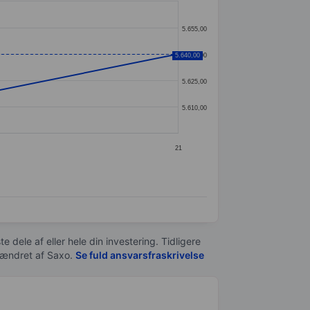
5.655,00
5.640,00
5.640,00
5.625,00
5.610,00
21
e dele af eller hele din investering. Tidligere
t ændret af
Saxo
.
Se fuld ansvarsfraskrivelse