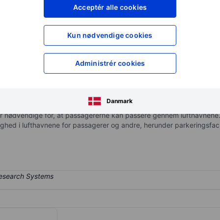
XXXXXXX
XXXXXXX
Acceptér alle cookies
XXXXXXX
XXXXXXX
Opret konto
for at få adgang ti
Kun nødvendige cookies
XXXXXXX
XXXXXXX
Administrér cookies
 i Danmark. Selskabet administrerer infrastruktur, bygninger og andr
aktiviteter i to områder: Aeronautisk og Ikke-aeronautisk. Største
Danmark
og de funktioner, som lufthavnene i Kastrup og Roskilde stiller til 
er er nødvendige for, at passagererne kan passere gennem lufthavnen
rådighed i lufthavnene for passagerer og andre, herunder parkeringsfacil