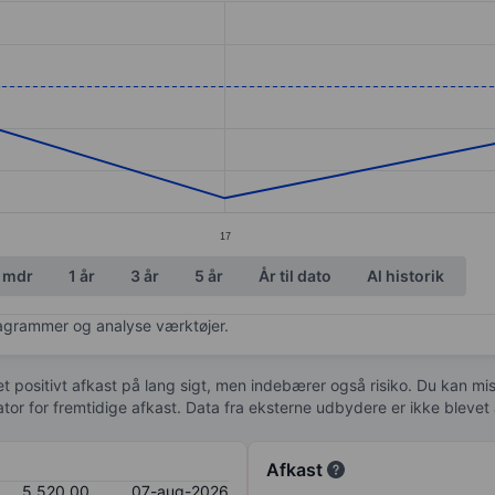
ories.
es. Data ranges from 5600 to 5660.
17
 mdr
1 år
3 år
5 år
År til dato
Al historik
diagrammer og analyse værktøjer.
 et positivt afkast på lang sigt, men indebærer også risiko. Du kan mist
kator for fremtidige afkast. Data fra eksterne udbydere er ikke bleve
Afkast
5.520,00
07-aug-2026