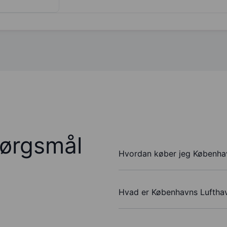
pørgsmål
Hvordan køber jeg Københav
Hvad er Københavns Lufthav