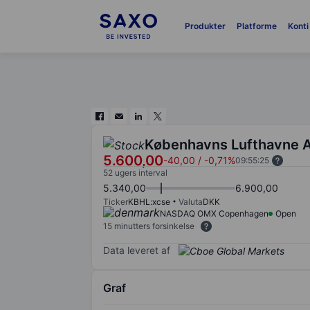
Produkter
Platforme
Konti
Københavns Lufthavne 
5.600,00
-40,00
/
-0,71%
09:55:25
52 ugers interval
5.340,00
6.900,00
Ticker
KBHL:xcse
Valuta
DKK
NASDAQ OMX Copenhagen
Open
15 minutters forsinkelse
Data leveret af
Graf
Chart