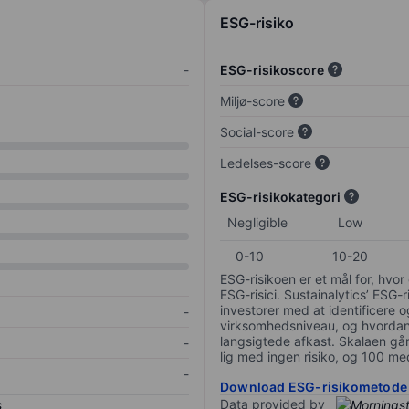
ESG-risiko
-
ESG-risikoscore
Miljø-score
Social-score
Ledelses-score
ESG-risikokategori
Negligible
Low
0-10
10-20
ESG-risikoen er et mål for, hv
ESG-risici. Sustainalytics’ ESG-r
investorer med at identificere og
-
virksomhedsniveau, og hvordan 
langsigtede afkast. Skalaen går f
-
lig med ingen risiko, og 100 me
-
Download ESG-risikometode
Data provided by