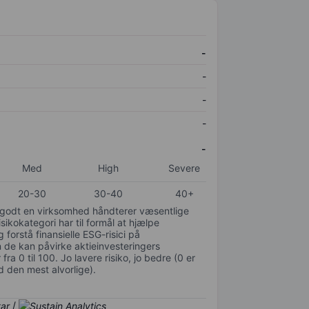
-
-
-
-
-
Med
High
Severe
20-30
30-40
40+
or godt en virksomhed håndterer væsentlige
isikokategori har til formål at hjælpe
 forstå finansielle ESG-risici på
de kan påvirke aktieinvesteringers
ra 0 til 100. Jo lavere risiko, jo bedre (0 er
d den mest alvorlige).
/