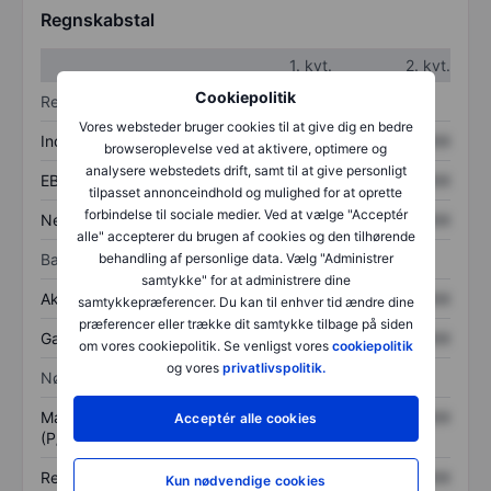
Regnskabstal
1. kvt.
2. kvt.
Cookiepolitik
Resultatopgørelse
Vores websteder bruger cookies til at give dig en bedre
Indtægter
XXXXXXX
XXXXXXX
browseroplevelse ved at aktivere, optimere og
analysere webstedets drift, samt til at give personligt
EBITDA
XXXXXXX
XXXXXXX
tilpasset annonceindhold og mulighed for at oprette
forbindelse til sociale medier. Ved at vælge "Acceptér
Nettoresultat
XXXXXXX
XXXXXXX
alle" accepterer du brugen af cookies og den tilhørende
Balance
behandling af personlige data. Vælg "Administrer
samtykke" for at administrere dine
Aktiver i alt
XXXXXXX
XXXXXXX
samtykkepræferencer. Du kan til enhver tid ændre dine
præferencer eller trække dit samtykke tilbage på siden
Gæld
XXXXXXX
XXXXXXX
om vores cookiepolitik. Se venligst vores
cookiepolitik
og vores
privatlivspolitik.
Nøgletal
Markedsværdi/omsætning
XXXXXXX
XXXXXXX
Acceptér alle cookies
(P/S)
Resultat pr. aktie (EPS)
XXXXXXX
XXXXXXX
Kun nødvendige cookies