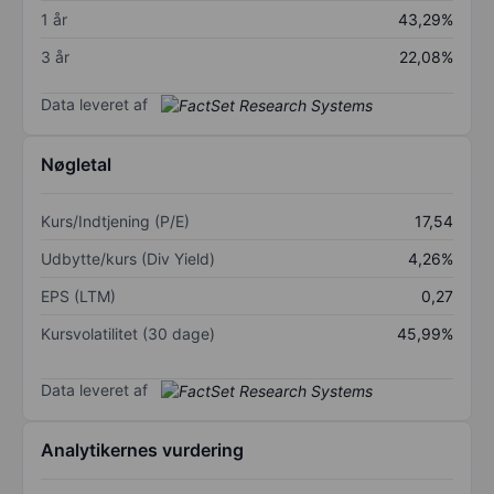
1 år
43,29%
3 år
22,08%
Data leveret af
Nøgletal
Kurs/Indtjening (P/E)
17,54
Udbytte/kurs (Div Yield)
4,26%
EPS (LTM)
0,27
Kursvolatilitet (30 dage)
45,99%
Data leveret af
Analytikernes vurdering