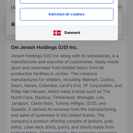
Udbytte pr. aktie
XXXXXXX
XXXXXXX
Administrér cookies
Afkast af egenkapital
XXXXXXX
XXXXXXX
Opret konto
for at få adgang til flere diagrammer
og analyse værktøjer.
Danmark
Om Jerash Holdings (US) Inc.
Jerash Holdings (US) Inc along with its subsidiaries, is a
manufacturer and exporter of customized, ready-made
sport and outerwear from knitted fabric from its
production facilities in Jordan. The company
manufactures for retailers, including Walmart, Costco,
Sears, Hanes, Columbia, Land's End, VF Corporation, and
Philip-Van Heusen, which owns brands such as The
North Face, Nautica, Timberland, Wrangler, Lee,
Jansport, Calvin Klein, Tommy Hilfiger, IZOD, and
Speedo. It derives its revenue from the manufacturing
and sales of outerwear in the United States. The
company's product offering consists of jackets, polo
shirts, crew neck shirts, pants, and shorts made from
knitted fabric. Geographically, the company generates