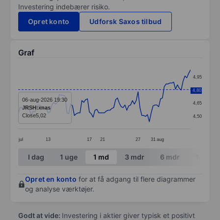
Investering indebærer risiko.
Opret konto
Udforsk Saxos tilbud
Graf
Chart
4,95
Line chart with 93 data points.
4,80
4,80
The chart has 1 X axis displaying categories.
06-aug-2026 19:30
4,65
JRSH:xnas
The chart has 1 Y axis displaying values. Data ranges 
Close
5,02
4,50
jul
13
17
21
27
31
aug
End of interactive chart.
I dag
1 uge
1 md
3 mdr
6 mdr
1 år
Opret en konto
for at få adgang til flere diagrammer
og analyse værktøjer.
Godt at vide:
Investering i aktier giver typisk et positivt