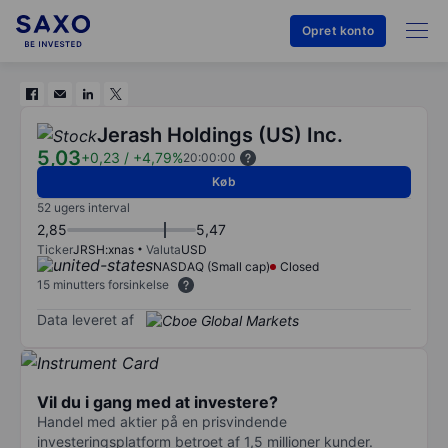
Opret konto
Jerash Holdings (US) Inc.
5,03
+0,23
/
+4,79%
20:00:00
Køb
52 ugers interval
2,85
5,47
Ticker
JRSH:xnas
Valuta
USD
NASDAQ (Small cap)
Closed
15 minutters forsinkelse
Data leveret af
Vil du i gang med at investere?
Handel med aktier på en prisvindende
investeringsplatform betroet af 1,5 millioner kunder.