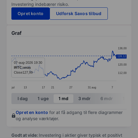
Investering indebærer risiko.
Opret konto
Udforsk Saxos tilbud
Graf
Chart
136,00
Line chart with 299 data points.
128,12
128,00
The chart has 1 X axis displaying categories.
07-aug-2026 19:30
120,00
IRTC:xnas
The chart has 1 Y axis displaying values. Data ranges 
Close
127,99
112,00
jul
13
17
21
27
31
aug
7
End of interactive chart.
I dag
1 uge
1 md
3 mdr
6 mdr
1 år
Opret en konto
for at få adgang til flere diagrammer
og analyse værktøjer.
Godt at vide:
Investering i aktier giver typisk et positivt