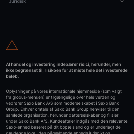
Juridisk
Al handel og investering indebærer risici, herunder, men
ikke begrænset til, risikoen for at miste hele det investerede
beløb.
Oplysninger på vores internationale hjemmeside (som valgt
fra globus-menuen) er tilgængelige over hele verden og
vedrører Saxo Bank A/S som moderselskabet i Saxo Bank
Group. Enhver omtale af Saxo Bank Group henviser til den
samlede organisation, herunder datterselskaber og filialer
under Saxo Bank A/S. Kundeaftaler indgås med den relevante
Saxo-enhed baseret på dit bopælsland og er underlagt de
gældende love i den pågældende enheds jurisdiktion.