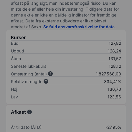
afkast på lang sigt, men indebærer også risiko. Du kan
miste dele af eller hele din investering. Tidligere data for
denne aktie er ikke en pålidelig indikator for fremtidige
afkast. Data fra eksterne udbydere er ikke blevet
ændret af
Saxo
.
Se fuld ansvarsfraskrivelse for data
.
Kurser
Bud
127,82
Udbud
128,24
Åben
131,57
Seneste lukkekurs
128,12
Omsætning (antal)
1.827.568,00
Relativ mængde
334,41%
Høj
136,70
Lav
123,56
Afkast
År til dato (ÅTD)
-27,95%