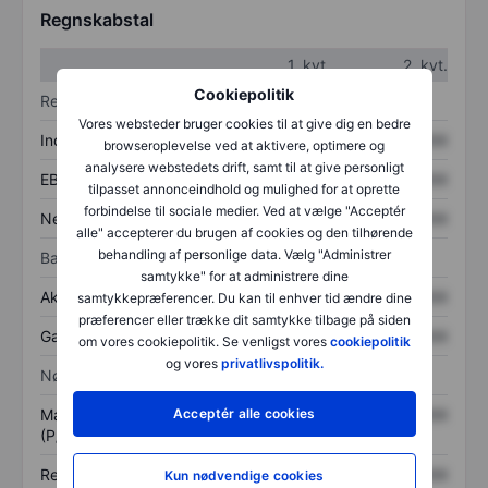
Regnskabstal
1. kvt.
2. kvt.
Cookiepolitik
Resultatopgørelse
Vores websteder bruger cookies til at give dig en bedre
Indtægter
XXXXXXX
XXXXXXX
browseroplevelse ved at aktivere, optimere og
analysere webstedets drift, samt til at give personligt
EBITDA
XXXXXXX
XXXXXXX
tilpasset annonceindhold og mulighed for at oprette
forbindelse til sociale medier. Ved at vælge "Acceptér
Nettoresultat
XXXXXXX
XXXXXXX
alle" accepterer du brugen af cookies og den tilhørende
behandling af personlige data. Vælg "Administrer
Balance
samtykke" for at administrere dine
Aktiver i alt
XXXXXXX
XXXXXXX
samtykkepræferencer. Du kan til enhver tid ændre dine
præferencer eller trække dit samtykke tilbage på siden
Gæld
XXXXXXX
XXXXXXX
om vores cookiepolitik. Se venligst vores
cookiepolitik
og vores
privatlivspolitik.
Nøgletal
Markedsværdi/omsætning
XXXXXXX
XXXXXXX
Acceptér alle cookies
(P/S)
Resultat pr. aktie (EPS)
XXXXXXX
XXXXXXX
Kun nødvendige cookies