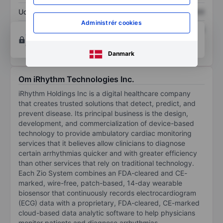
Udbytte pr. aktie
XXXXXXX
XXXXXXX
Administrér cookies
Afkast af egenkapital
XXXXXXX
XXXXXXX
Opret konto
for at få adgang til flere diagrammer
og analyse værktøjer.
Danmark
Om iRhythm Technologies Inc.
iRhythm Holdings Inc is a digital healthcare company
that creates trusted solutions that detect, predict, and
prevent disease. Its principal business is the design,
development, and commercialization of device-based
technology to provide ambulatory cardiac monitoring
services that it believes allow clinicians to diagnose
certain arrhythmias quicker and with greater efficiency
than other services that rely on traditional technology.
Each Zio System combines an FDA-cleared and CE-
marked, wire-free, patch-based, 14-day wearable
biosensor that continuously records electrocardiogram
(ECG) data with a proprietary, FDA-cleared, CE-marked
cloud-based data analytic software to help physicians
monitor patients and diagnose arrhythmias.