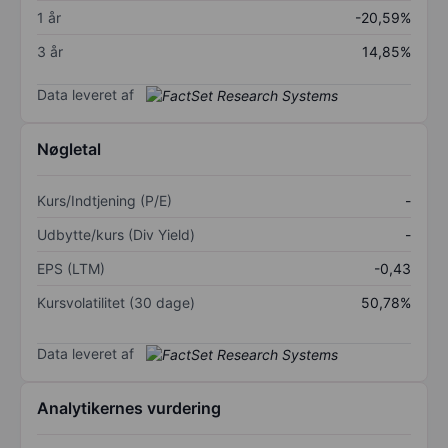
1 år
-20,59%
3 år
14,85%
Data leveret af
Nøgletal
Kurs/Indtjening (P/E)
-
Udbytte/kurs (Div Yield)
-
EPS (LTM)
-0,43
Kursvolatilitet (30 dage)
50,78%
Data leveret af
Analytikernes vurdering