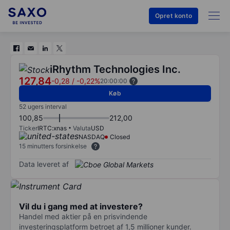
Opret konto
iRhythm Technologies Inc.
127,84
-0,28
/
-0,22%
20:00:00
Køb
52 ugers interval
100,85
212,00
Ticker
IRTC:xnas
Valuta
USD
NASDAQ
Closed
15 minutters forsinkelse
Data leveret af
Vil du i gang med at investere?
Handel med aktier på en prisvindende
investeringsplatform betroet af 1,5 millioner kunder.