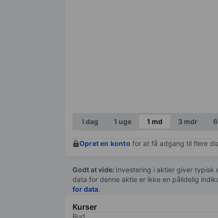
I dag
1 uge
1 md
3 mdr
6
Opret en konto
for at få adgang til flere 
Godt at vide:
Investering i aktier giver typisk
data for denne aktie er ikke en pålidelig indi
for data
.
Kurser
Bud