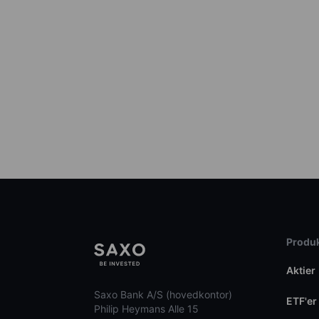
Produk
Aktier
Saxo Bank A/S (hovedkontor)
ETF'er
Philip Heymans Alle 15