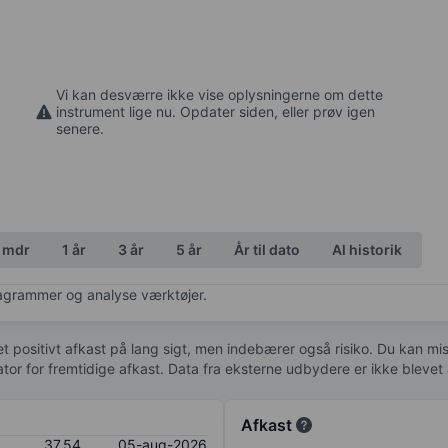
Vi kan desværre ikke vise oplysningerne om dette
instrument lige nu. Opdater siden, eller prøv igen
senere.
 mdr
1 år
3 år
5 år
År til dato
Al historik
diagrammer og analyse værktøjer.
 et positivt afkast på lang sigt, men indebærer også risiko. Du kan mist
kator for fremtidige afkast. Data fra eksterne udbydere er ikke bleve
Afkast
37,54
05-aug-2026