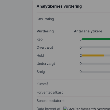
Analytikernes vurdering
Gns. rating
Vurdering
Antal analytikere
Køb
5
Overvægt
0
Hold
2
Undervægt
0
Sælg
0
Kursmål
Forventet afkast
Senest opdateret
Data leveret af