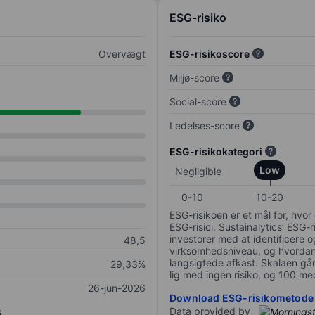
ESG-risiko
Overvægt
ESG-risikoscore
Miljø-score
Social-score
Ledelses-score
ESG-risikokategori
Low
Negligible
0-10
10-20
ESG-risikoen er et mål for, hv
ESG-risici. Sustainalytics’ ESG-r
investorer med at identificere og
48,5
virksomhedsniveau, og hvordan 
langsigtede afkast. Skalaen går f
29,33%
lig med ingen risiko, og 100 me
26-jun-2026
Download ESG-risikometode
Data provided by