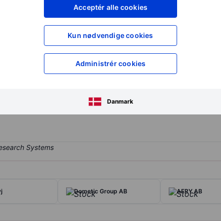
XXXXXXX
XXXXXXX
Acceptér alle cookies
XXXXXXX
XXXXXXX
Opret konto
for at få adgang ti
Kun nødvendige cookies
XXXXXXX
XXXXXXX
Administrér cookies
ce and maintenance of real estate and facilities in Sweden, Norway a
lectrical, heating and plumbing systems, as well as ventilation and c
Danmark
enue stems from sales of the execution of installations, constructio
j
Dometic Group AB
AFRY AB