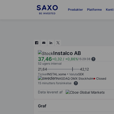
Produkter
Platforme
Konti
Instalco AB
37,46
+0,32
/
+0,86%
15:29:38
52 ugers interval
21,64
42,12
Ticker
INSTAL:xome
Valuta
SEK
NASDAQ OMX Stockholm
Closed
15 minutters forsinkelse
Data leveret af
Graf