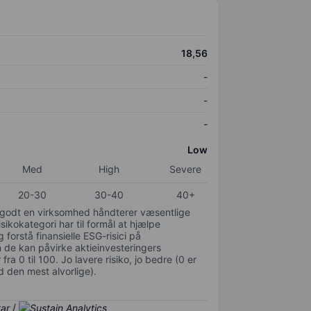
18,56
-
-
-
Low
Med
High
Severe
20-30
30-40
40+
or godt en virksomhed håndterer væsentlige
isikokategori har til formål at hjælpe
 forstå finansielle ESG-risici på
de kan påvirke aktieinvesteringers
ra 0 til 100. Jo lavere risiko, jo bedre (0 er
d den mest alvorlige).
/