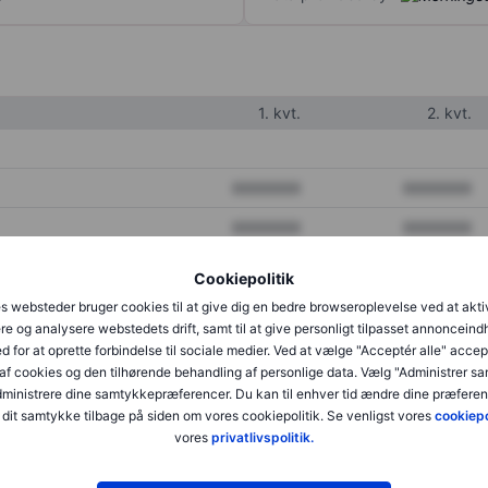
1. kvt.
2. kvt.
XXXXXXX
XXXXXXX
XXXXXXX
XXXXXXX
XXXXXXX
XXXXXXX
Cookiepolitik
s websteder bruger cookies til at give dig en bedre browseroplevelse ved at akti
re og analysere webstedets drift, samt til at give personligt tilpasset annonceind
XXXXXXX
XXXXXXX
d for at oprette forbindelse til sociale medier. Ved at vælge "Acceptér alle" accep
af cookies og den tilhørende behandling af personlige data. Vælg "Administrer s
XXXXXXX
XXXXXXX
administrere dine samtykkepræferencer. Du kan til enhver tid ændre dine præferenc
dit samtykke tilbage på siden om vores cookiepolitik. Se venligst vores
cookiepo
vores
privatlivspolitik.
XXXXXXX
XXXXXXX