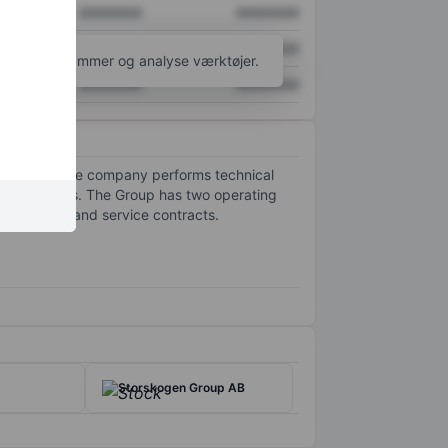
XXXXXXX
XXXXXXX
XXXXXXX
XXXXXXX
l flere diagrammer og analyse værktøjer.
XXXXXXX
XXXXXXX
nd Finland. The company performs technical
ooling systems. The Group has two operating
n contracts and service contracts.
Storskogen Group AB