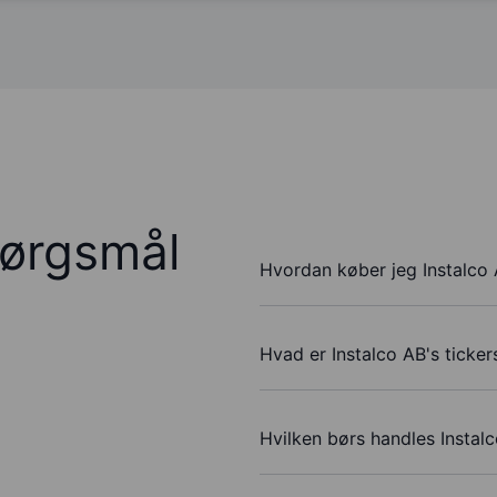
pørgsmål
Hvordan køber jeg Instalco 
Hvad er Instalco AB's ticke
Hvilken børs handles Instal