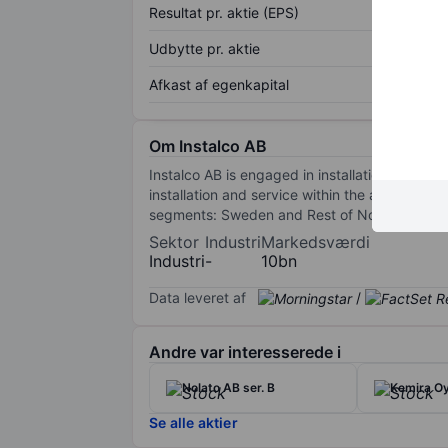
Resultat pr. aktie (EPS)
Udbytte pr. aktie
Afkast af egenkapital
Om Instalco AB
Instalco AB is engaged in installation, servi
installation and service within the areas of e
segments: Sweden and Rest of Nordics. Its rev
Sektor
Industri
Markedsværdi
Industri
-
10bn
Data leveret af
/
Andre var interesserede i
Nolato AB ser. B
Kemira Oy
Se alle aktier