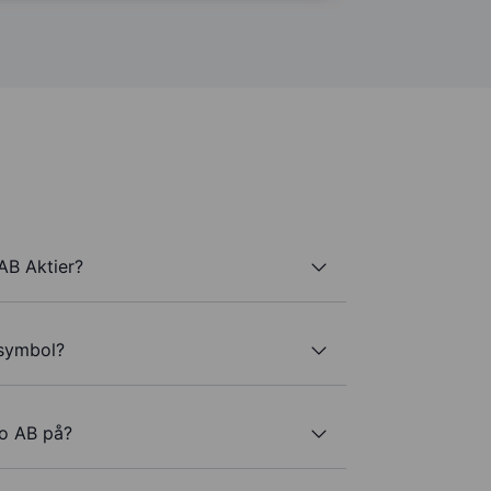
AB Aktier?
rsymbol?
co AB på?