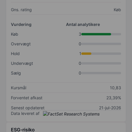
Gns. rating
Køb
Vurdering
Antal analytikere
Køb
3
Overvægt
0
Hold
1
Undervægt
0
Sælg
0
Kursmål
10,83
Forventet afkast
23,39%
Senest opdateret
21-jul-2026
Data leveret af
ESG-risiko