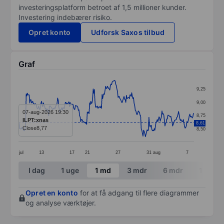
investeringsplatform betroet af 1,5 millioner kunder.
Investering indebærer risiko.
Opret konto
Udforsk Saxos tilbud
Graf
Chart
9,25
Line chart with 297 data points.
9,00
The chart has 1 X axis displaying categories.
07-aug-2026 19:30
8,75
ILPT:xnas
8,61
The chart has 1 Y axis displaying values. Data ranges 
Close
8,77
8,50
jul
13
17
21
27
31
aug
7
End of interactive chart.
I dag
1 uge
1 md
3 mdr
6 mdr
1 år
Opret en konto
for at få adgang til flere diagrammer
og analyse værktøjer.