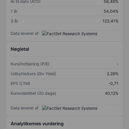
År til dato (ÅTD)
58,48%
1 år
54,04%
3 år
123,41%
Data leveret af
Nøgletal
Kurs/Indtjening (P/E)
-
Udbytte/kurs (Div Yield)
2,28%
EPS (LTM)
-0,71
Kursvolatilitet (30 dage)
40,12%
Data leveret af
Analytikernes vurdering