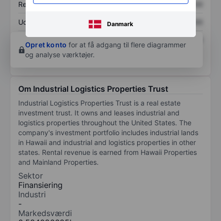
Resultat pr. aktie (EPS)
XXXXXXX
XXXXXXX
Udbytte pr. aktie
XXXXXXX
XXXXXXX
Danmark
Afkast af egenkapital
XXXXXXX
XXXXXXX
Opret konto
for at få adgang til flere diagrammer
og analyse værktøjer.
Om Industrial Logistics Properties Trust
Industrial Logistics Properties Trust is a real estate
investment trust. It owns and leases industrial and
logistics properties throughout the United States. The
company's investment portfolio includes industrial lands
in Hawaii and industrial and logistics properties in other
states. Rental revenue is earned from Hawaii Properties
and Mainland Properties.
Sektor
Finansiering
Industri
-
Markedsværdi