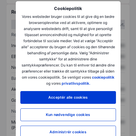
Cookiepolitik
Regnskabstal
Vores websteder bruger cookies til at give dig en bedre
browseroplevelse ved at aktivere, optimere og
1. kvt.
2. kvt.
analysere webstedets drift, samt til at give personligt
Resultatopgørelse
tilpasset annonceindhold og mulighed for at oprette
forbindelse til sociale medier. Ved at vælge "Acceptér
Indtægter
XXXXXXX
XXXXXXX
alle" accepterer du brugen af cookies og den tilhørende
behandling af personlige data. Vælg "Administrer
EBITDA
XXXXXXX
XXXXXXX
samtykke" for at administrere dine
samtykkepræferencer. Du kan til enhver tid ændre dine
Nettoresultat
XXXXXXX
XXXXXXX
præferencer eller trække dit samtykke tilbage på siden
om vores cookiepolitik. Se venligst vores
cookiepolitik
Balance
og vores
privatlivspolitik.
Aktiver i alt
XXXXXXX
XXXXXXX
Acceptér alle cookies
Gæld
XXXXXXX
XXXXXXX
Nøgletal
Kun nødvendige cookies
Markedsværdi/omsætning
XXXXXXX
XXXXXXX
(P/S)
Administrér cookies