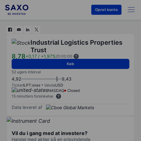
Opret konto
Industrial Logistics Properties
Trust
8,78
+0,17
/
+1,97%
20:00:00
Køb
52 ugers interval
4,92
9,43
Ticker
ILPT:xnas
Valuta
USD
NASDAQ
Closed
15 minutters forsinkelse
Data leveret af
Vil du i gang med at investere?
Handel med aktier på en prisvindende