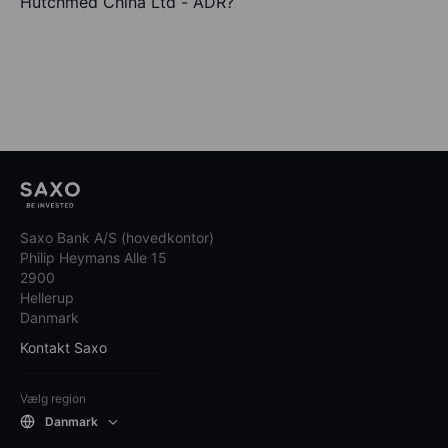
Hutchmed China Ltd - ADR?
Saxo Bank A/S (hovedkontor)
Philip Heymans Alle 15
2900
Hellerup
Danmark
Kontakt Saxo
Vælg region
Danmark