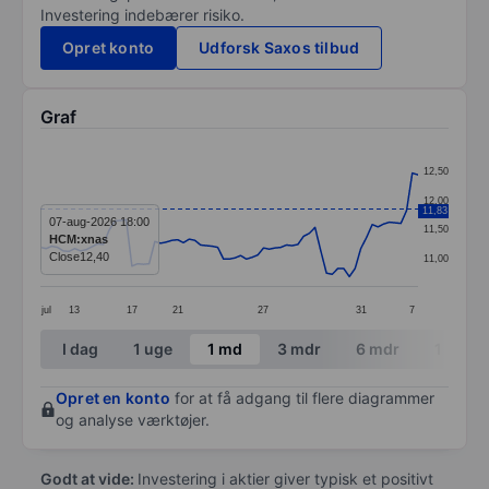
Investering indebærer risiko.
Opret konto
Udforsk Saxos tilbud
Graf
Chart
12,50
Line chart with 67 data points.
12,00
11,83
The chart has 1 X axis displaying categories.
07-aug-2026 18:00
11,50
HCM:xnas
The chart has 1 Y axis displaying values. Data ranges 
Close
12,40
11,00
jul
13
17
21
27
31
7
End of interactive chart.
I dag
1 uge
1 md
3 mdr
6 mdr
1 år
Opret en konto
for at få adgang til flere diagrammer
og analyse værktøjer.
Godt at vide:
Investering i aktier giver typisk et positivt