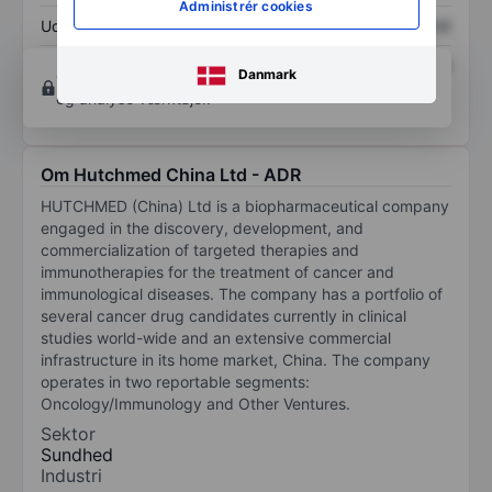
Administrér cookies
Udbytte pr. aktie
XXXXXXX
XXXXXXX
Afkast af egenkapital
XXXXXXX
XXXXXXX
Danmark
Opret konto
for at få adgang til flere diagrammer
og analyse værktøjer.
Om Hutchmed China Ltd - ADR
HUTCHMED (China) Ltd is a biopharmaceutical company
engaged in the discovery, development, and
commercialization of targeted therapies and
immunotherapies for the treatment of cancer and
immunological diseases. The company has a portfolio of
several cancer drug candidates currently in clinical
studies world-wide and an extensive commercial
infrastructure in its home market, China. The company
operates in two reportable segments:
Oncology/Immunology and Other Ventures.
Sektor
Sundhed
Industri