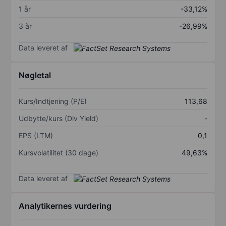
1 år
-33,12%
3 år
-26,99%
Data leveret af
Nøgletal
Kurs/Indtjening (P/E)
113,68
Udbytte/kurs (Div Yield)
-
EPS (LTM)
0,1
Kursvolatilitet (30 dage)
49,63%
Data leveret af
Analytikernes vurdering