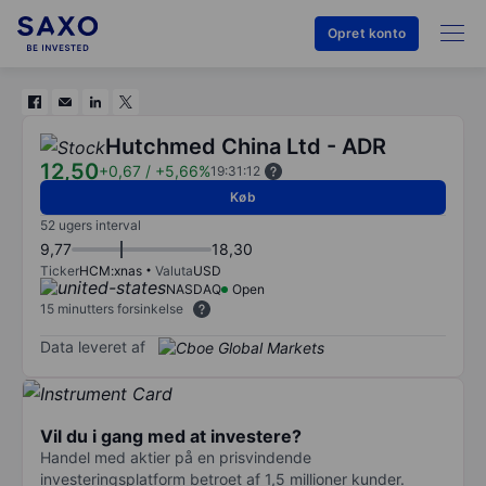
Opret konto
Hutchmed China Ltd - ADR
12,50
+0,67
/
+5,66%
19:31:12
Køb
52 ugers interval
9,77
18,30
Ticker
HCM:xnas
Valuta
USD
NASDAQ
Open
15 minutters forsinkelse
Data leveret af
Vil du i gang med at investere?
Handel med aktier på en prisvindende
investeringsplatform betroet af 1,5 millioner kunder.