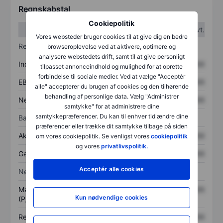
Regnskabstal
Cookiepolitik
1. kvt.
2. kvt.
Vores websteder bruger cookies til at give dig en bedre
Resultatopgørelse
browseroplevelse ved at aktivere, optimere og
analysere webstedets drift, samt til at give personligt
Indtægter
XXXXXXX
XXXXXXX
tilpasset annonceindhold og mulighed for at oprette
forbindelse til sociale medier. Ved at vælge "Acceptér
EBITDA
XXXXXXX
XXXXXXX
alle" accepterer du brugen af cookies og den tilhørende
behandling af personlige data. Vælg "Administrer
Nettoresultat
XXXXXXX
XXXXXXX
samtykke" for at administrere dine
samtykkepræferencer. Du kan til enhver tid ændre dine
Balance
præferencer eller trække dit samtykke tilbage på siden
Aktiver i alt
XXXXXXX
XXXXXXX
om vores cookiepolitik. Se venligst vores
cookiepolitik
og vores
privatlivspolitik.
Gæld
XXXXXXX
XXXXXXX
Acceptér alle cookies
Nøgletal
Markedsværdi/omsætning
XXXXXXX
XXXXXXX
Kun nødvendige cookies
(P/S)
Resultat pr. aktie (EPS)
XXXXXXX
XXXXXXX