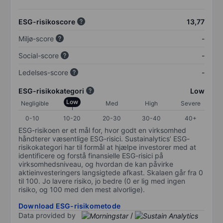
ESG-risikoscore
13,77
Miljø-score
-
Social-score
-
Ledelses-score
-
ESG-risikokategori
Low
Low
Negligible
Med
High
Severe
0-10
10-20
20-30
30-40
40+
ESG-risikoen er et mål for, hvor godt en virksomhed
håndterer væsentlige ESG-risici. Sustainalytics’ ESG-
risikokategori har til formål at hjælpe investorer med at
identificere og forstå finansielle ESG-risici på
virksomhedsniveau, og hvordan de kan påvirke
aktieinvesteringers langsigtede afkast. Skalaen går fra 0
til 100. Jo lavere risiko, jo bedre (0 er lig med ingen
risiko, og 100 med den mest alvorlige).
Download ESG-risikometode
Data provided by
/