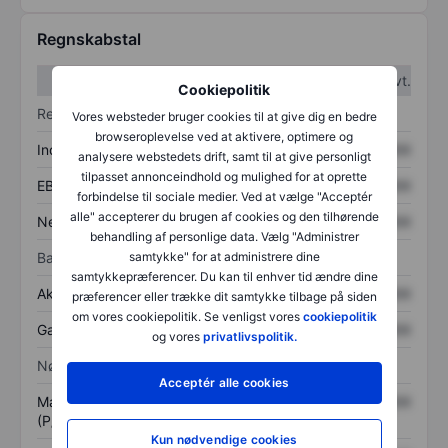
Regnskabstal
1. kvt.
2. kvt.
Cookiepolitik
Resultatopgørelse
Vores websteder bruger cookies til at give dig en bedre
browseroplevelse ved at aktivere, optimere og
Indtægter
XXXXXXX
XXXXXXX
analysere webstedets drift, samt til at give personligt
tilpasset annonceindhold og mulighed for at oprette
EBITDA
XXXXXXX
XXXXXXX
forbindelse til sociale medier. Ved at vælge "Acceptér
alle" accepterer du brugen af cookies og den tilhørende
Nettoresultat
XXXXXXX
XXXXXXX
behandling af personlige data. Vælg "Administrer
samtykke" for at administrere dine
Balance
samtykkepræferencer. Du kan til enhver tid ændre dine
Aktiver i alt
XXXXXXX
XXXXXXX
præferencer eller trække dit samtykke tilbage på siden
om vores cookiepolitik. Se venligst vores
cookiepolitik
Gæld
XXXXXXX
XXXXXXX
og vores
privatlivspolitik.
Nøgletal
Acceptér alle cookies
Markedsværdi/omsætning
XXXXXXX
XXXXXXX
(P/S)
Kun nødvendige cookies