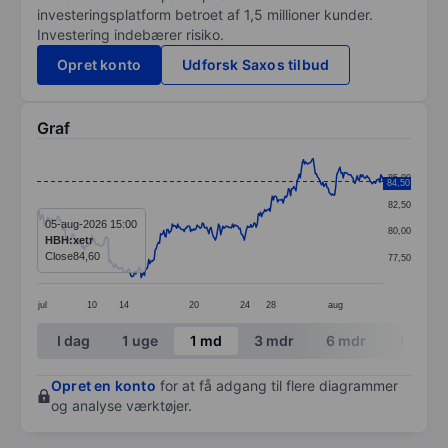
investeringsplatform betroet af 1,5 millioner kunder.
Investering indebærer risiko.
Opret konto
Udforsk Saxos tilbud
Graf
Chart
85,00
84,50
Line chart with 323 data points.
82,50
The chart has 1 X axis displaying categories.
05-aug-2026 15:00
80,00
HBH:xetr
The chart has 1 Y axis displaying values. Data ranges 
Close
84,60
77,50
jul
10
14
20
24
28
aug
End of interactive chart.
I dag
1 uge
1 md
3 mdr
6 mdr
1 år
Opret en konto
for at få adgang til flere diagrammer
og analyse værktøjer.