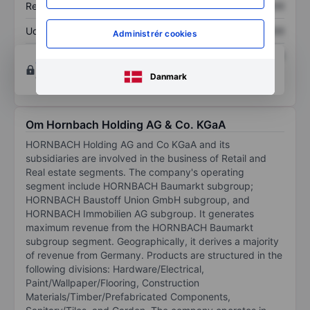
Resultat pr. aktie (EPS)
XXXXXXX
XXXXXXX
Udbytte pr. aktie
XXXXXXX
XXXXXXX
Administrér cookies
Afkast af egenkapital
XXXXXXX
XXXXXXX
Opret konto
for at få adgang til flere diagrammer
og analyse værktøjer.
Danmark
Om Hornbach Holding AG & Co. KGaA
HORNBACH Holding AG and Co KGaA and its
subsidiaries are involved in the business of Retail and
Real estate segments. The company's operating
segment include HORNBACH Baumarkt subgroup;
HORNBACH Baustoff Union GmbH subgroup, and
HORNBACH Immobilien AG subgroup. It generates
maximum revenue from the HORNBACH Baumarkt
subgroup segment. Geographically, it derives a majority
of revenue from Germany. Products are structured in the
following divisions: Hardware/Electrical,
Paint/Wallpaper/Flooring, Construction
Materials/Timber/Prefabricated Components,