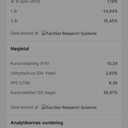
År til dato (ÅTD)
1,19%
1 år
-14,94%
3 år
15,45%
Data leveret af
Nøgletal
Kurs/Indtjening (P/E)
10,24
Udbytte/kurs (Div Yield)
2,83%
EPS (LTM)
8,28
Kursvolatilitet (30 dage)
26,97%
Data leveret af
Analytikernes vurdering