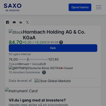
Opret konto
Hornbach Holding AG & Co.
KGaA
84,70
+0,20
/
+0,24%
16:30:08
Køb
52 ugers interval
74,00
107,40
Ticker
HBH:xetr
Valuta
EUR
Deutsche Börse (XETRA)
Closed
15 minutters forsinkelse
Data leveret af
Vil du i gang med at investere?
Handel med aktier på en prisvindende