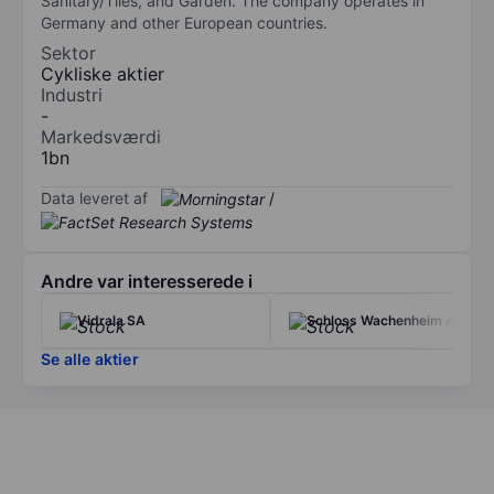
Sanitary/Tiles, and Garden. The company operates in
Germany and other European countries.
Sektor
Cykliske aktier
Industri
-
Markedsværdi
1bn
Data leveret af
/
Andre var interesserede i
Vidrala SA
Schloss Wachenheim AG
Se alle aktier