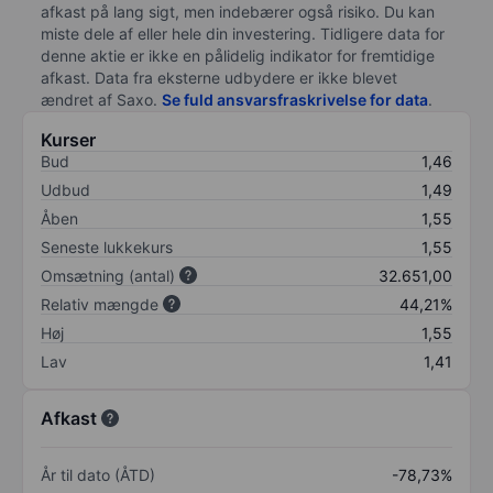
afkast på lang sigt, men indebærer også risiko. Du kan
miste dele af eller hele din investering. Tidligere data for
denne aktie er ikke en pålidelig indikator for fremtidige
afkast. Data fra eksterne udbydere er ikke blevet
ændret af
Saxo
.
Se fuld ansvarsfraskrivelse for data
.
Kurser
Bud
1,46
Udbud
1,49
Åben
1,55
Seneste lukkekurs
1,55
Omsætning (antal)
32.651,00
Relativ mængde
44,21%
Høj
1,55
Lav
1,41
Afkast
År til dato (ÅTD)
-78,73%