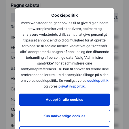
Regnskabstal
Cookiepolitik
1. kvt.
2. kvt.
Vores websteder bruger cookies til at give dig en bedre
Resultatopgørelse
browseroplevelse ved at aktivere, optimere og
analysere webstedets drift, samt til at give personligt
Indtægter
XXXXXXX
XXXXXXX
tilpasset annonceindhold og mulighed for at oprette
forbindelse til sociale medier. Ved at vælge "Acceptér
EBITDA
XXXXXXX
XXXXXXX
alle" accepterer du brugen af cookies og den tilhørende
Nettoresultat
XXXXXXX
XXXXXXX
behandling af personlige data. Vælg "Administrer
samtykke" for at administrere dine
Balance
samtykkepræferencer. Du kan til enhver tid ændre dine
præferencer eller trække dit samtykke tilbage på siden
Aktiver i alt
XXXXXXX
XXXXXXX
om vores cookiepolitik. Se venligst vores
cookiepolitik
og vores
privatlivspolitik.
Gæld
XXXXXXX
XXXXXXX
Nøgletal
Acceptér alle cookies
Markedsværdi/omsætning
XXXXXXX
XXXXXXX
(P/S)
Kun nødvendige cookies
Resultat pr. aktie (EPS)
XXXXXXX
XXXXXXX