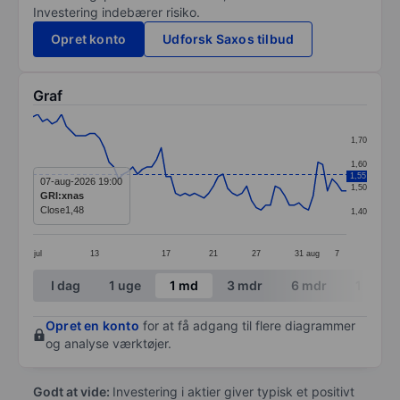
Investering indebærer risiko.
Opret konto
Udforsk Saxos tilbud
Graf
Chart
1,70
Line chart with 67 data points.
1,60
1,55
The chart has 1 X axis displaying categories.
07-aug-2026 19:00
1,50
GRI:xnas
The chart has 1 Y axis displaying values. Data ranges f
Close
1,48
1,40
jul
13
17
21
27
31
aug
7
End of interactive chart.
I dag
1 uge
1 md
3 mdr
6 mdr
1 år
Opret en konto
for at få adgang til flere diagrammer
og analyse værktøjer.
Godt at vide:
Investering i aktier giver typisk et positivt