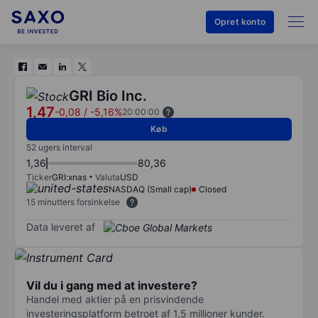
Opret konto
GRI Bio Inc.
1,47
-0,08
/
-5,16%
20:00:00
Køb
52 ugers interval
1,36
80,36
Ticker
GRI:xnas
Valuta
USD
NASDAQ (Small cap)
Closed
15 minutters forsinkelse
Data leveret af
Vil du i gang med at investere?
Handel med aktier på en prisvindende
investeringsplatform betroet af 1,5 millioner kunder.