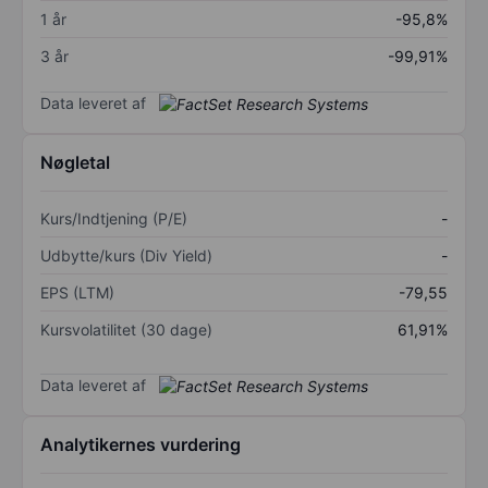
1 år
-95,8%
3 år
-99,91%
Data leveret af
Nøgletal
Kurs/Indtjening (P/E)
-
Udbytte/kurs (Div Yield)
-
EPS (LTM)
-79,55
Kursvolatilitet (30 dage)
61,91%
Data leveret af
Analytikernes vurdering