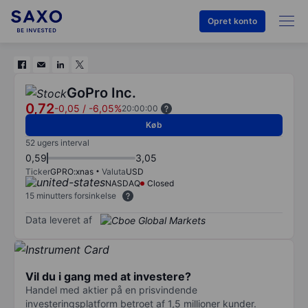
Opret konto
GoPro Inc.
0,72
-0,05
/
-6,05%
20:00:00
Køb
52 ugers interval
0,59
3,05
Ticker
GPRO:xnas
Valuta
USD
NASDAQ
Closed
15 minutters forsinkelse
Data leveret af
Vil du i gang med at investere?
Handel med aktier på en prisvindende
investeringsplatform betroet af 1,5 millioner kunder.