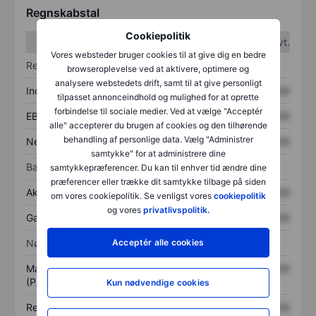
Regnskabstal
Cookiepolitik
1. kvt.
2. kvt.
Vores websteder bruger cookies til at give dig en bedre
Resultatopgørelse
browseroplevelse ved at aktivere, optimere og
analysere webstedets drift, samt til at give personligt
Indtægter
XXXXXXX
XXXXXXX
tilpasset annonceindhold og mulighed for at oprette
forbindelse til sociale medier. Ved at vælge "Acceptér
EBITDA
XXXXXXX
XXXXXXX
alle" accepterer du brugen af cookies og den tilhørende
behandling af personlige data. Vælg "Administrer
Nettoresultat
XXXXXXX
XXXXXXX
samtykke" for at administrere dine
Balance
samtykkepræferencer. Du kan til enhver tid ændre dine
præferencer eller trække dit samtykke tilbage på siden
Aktiver i alt
XXXXXXX
XXXXXXX
om vores cookiepolitik. Se venligst vores
cookiepolitik
og vores
privatlivspolitik.
Gæld
XXXXXXX
XXXXXXX
Nøgletal
Acceptér alle cookies
Markedsværdi/omsætning
XXXXXXX
XXXXXXX
(P/S)
Kun nødvendige cookies
Resultat pr. aktie (EPS)
XXXXXXX
XXXXXXX