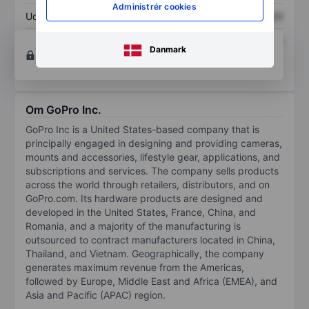
Administrér cookies
Udbytte pr. aktie
XXXXXXX
XXXXXXX
Afkast af egenkapital
XXXXXXX
XXXXXXX
Opret konto
for at få adgang til flere diagrammer
Danmark
og analyse værktøjer.
Om GoPro Inc.
GoPro Inc is a United States-based company that is
principally engaged in designing and providing cameras,
mounts and accessories, lifestyle gear, applications, and
subscriptions and services. The company sells products
across the world through retailers, distributors, and on
GoPro.com. Its hardware products are designed and
developed in the United States, France, China, and
Romania, and a majority of the manufacturing is
outsourced to contract manufacturers located in China,
Thailand, and Vietnam. Geographically, the company
generates maximum revenue from the Americas,
followed by Europe, Middle East and Africa (EMEA), and
Asia and Pacific (APAC) region.