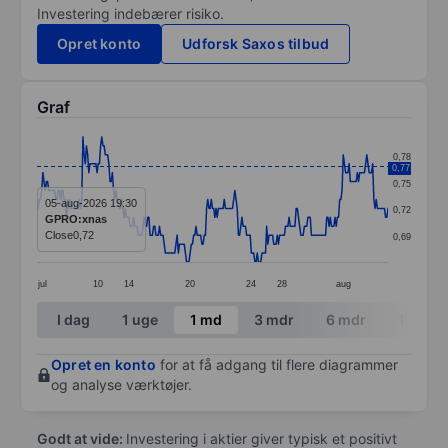
Investering indebærer risiko.
Opret konto
Udforsk Saxos tilbud
Graf
Chart
0,78
0,77
Line chart with 299 data points.
0,75
The chart has 1 X axis displaying categories.
05-aug-2026 19:30
0,72
GPRO:xnas
The chart has 1 Y axis displaying values. Data ranges 
Close
0,72
0,69
jul
10
14
20
24
28
aug
End of interactive chart.
I dag
1 uge
1 md
3 mdr
6 mdr
1 år
Opret en konto
for at få adgang til flere diagrammer
og analyse værktøjer.
Godt at vide:
Investering i aktier giver typisk et positivt