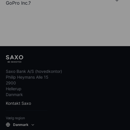
GoPro Inc.?
Saxo Bank A/S (hovedkontor)
Philip Heymans Alle 15
2900
Hellerup
Danmark
Kontakt Saxo
Vælg region
Danmark