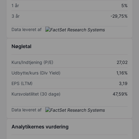
1 år
5%
3 år
-29,75%
Data leveret af
Nøgletal
Kurs/Indtjening (P/E)
27,02
Udbytte/kurs (Div Yield)
1,16%
EPS (LTM)
3,19
Kursvolatilitet (30 dage)
47,59%
Data leveret af
Analytikernes vurdering