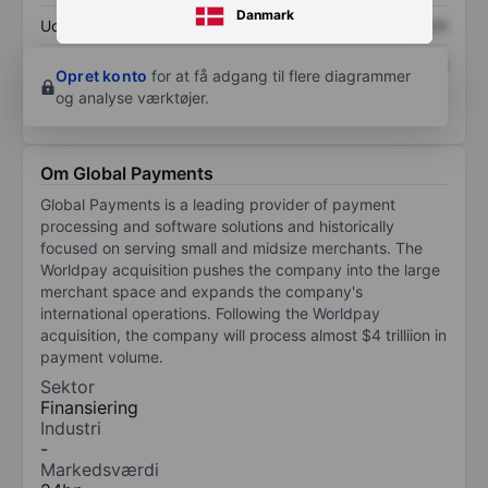
Danmark
Udbytte pr. aktie
XXXXXXX
XXXXXXX
Afkast af egenkapital
XXXXXXX
XXXXXXX
Opret konto
for at få adgang til flere diagrammer
og analyse værktøjer.
Om Global Payments
Global Payments is a leading provider of payment
processing and software solutions and historically
focused on serving small and midsize merchants. The
Worldpay acquisition pushes the company into the large
merchant space and expands the company's
international operations. Following the Worldpay
acquisition, the company will process almost $4 trilliion in
payment volume.
Sektor
Finansiering
Industri
-
Markedsværdi