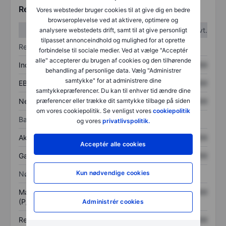
Regnskabstal
Vores websteder bruger cookies til at give dig en bedre
browseroplevelse ved at aktivere, optimere og
1. kvt.
2. kvt.
analysere webstedets drift, samt til at give personligt
tilpasset annonceindhold og mulighed for at oprette
Resultatopgørelse
forbindelse til sociale medier. Ved at vælge "Acceptér
alle" accepterer du brugen af cookies og den tilhørende
Indtægter
XXXXXXX
XXXXXXX
behandling af personlige data. Vælg "Administrer
samtykke" for at administrere dine
EBITDA
XXXXXXX
XXXXXXX
samtykkepræferencer. Du kan til enhver tid ændre dine
Nettoresultat
XXXXXXX
XXXXXXX
præferencer eller trække dit samtykke tilbage på siden
om vores cookiepolitik. Se venligst vores
cookiepolitik
Balance
og vores
privatlivspolitik.
Aktiver i alt
XXXXXXX
XXXXXXX
Acceptér alle cookies
Gæld
XXXXXXX
XXXXXXX
Kun nødvendige cookies
Nøgletal
Markedsværdi/omsætning
XXXXXXX
XXXXXXX
(P/S)
Administrér cookies
Resultat pr. aktie (EPS)
XXXXXXX
XXXXXXX