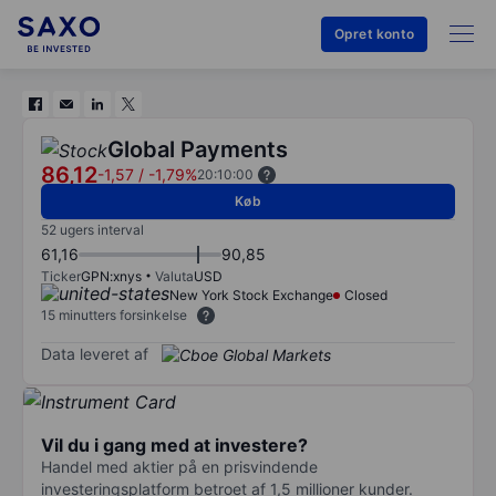
Opret konto
Global Payments
86,12
-1,57
/
-1,79%
20:10:00
Køb
52 ugers interval
61,16
90,85
Ticker
GPN:xnys
Valuta
USD
New York Stock Exchange
Closed
15 minutters forsinkelse
Data leveret af
Vil du i gang med at investere?
Handel med aktier på en prisvindende
investeringsplatform betroet af 1,5 millioner kunder.