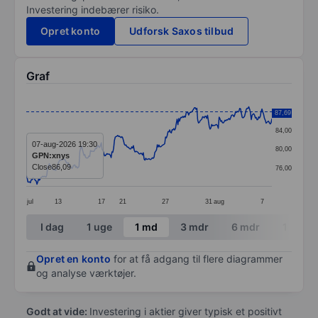
Investering indebærer risiko.
Opret konto
Udforsk Saxos tilbud
Graf
Chart
88,00
87,69
Line chart with 299 data points.
84,00
The chart has 1 X axis displaying categories.
07-aug-2026 19:30
80,00
GPN:xnys
The chart has 1 Y axis displaying values. Data ranges
Close
86,09
76,00
jul
13
17
21
27
31
aug
7
End of interactive chart.
I dag
1 uge
1 md
3 mdr
6 mdr
1 år
Opret en konto
for at få adgang til flere diagrammer
og analyse værktøjer.
Godt at vide:
Investering i aktier giver typisk et positivt