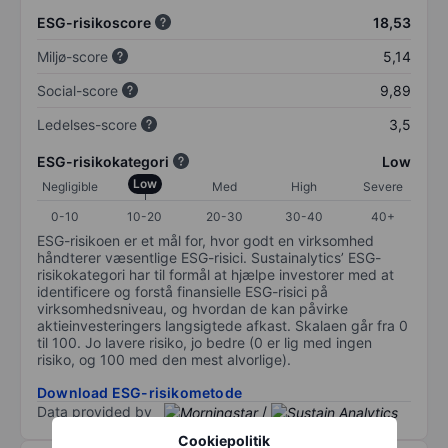
ESG-risikoscore
18,53
Miljø-score
5,14
Social-score
9,89
Ledelses-score
3,5
ESG-risikokategori
Low
Low
Negligible
Med
High
Severe
0-10
10-20
20-30
30-40
40+
ESG-risikoen er et mål for, hvor godt en virksomhed
håndterer væsentlige ESG-risici. Sustainalytics’ ESG-
risikokategori har til formål at hjælpe investorer med at
identificere og forstå finansielle ESG-risici på
virksomhedsniveau, og hvordan de kan påvirke
aktieinvesteringers langsigtede afkast. Skalaen går fra 0
til 100. Jo lavere risiko, jo bedre (0 er lig med ingen
risiko, og 100 med den mest alvorlige).
Download ESG-risikometode
Data provided by
/
Cookiepolitik