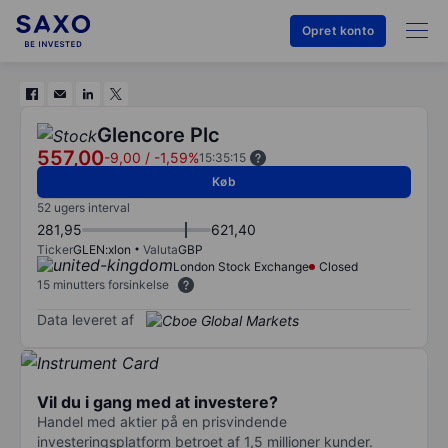
Opret konto
Glencore Plc
557,00
-9,00
/
-1,59%
15:35:15
Køb
52 ugers interval
281,95
621,40
Ticker
GLEN:xlon
Valuta
GBP
London Stock Exchange
Closed
15 minutters forsinkelse
Data leveret af
Vil du i gang med at investere?
Handel med aktier på en prisvindende
investeringsplatform betroet af 1,5 millioner kunder.