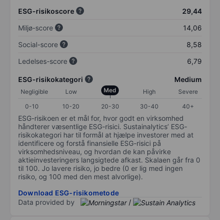
ESG-risikoscore
29,44
Miljø-score
14,06
Social-score
8,58
Ledelses-score
6,79
ESG-risikokategori
Medium
Med
Negligible
Low
High
Severe
0-10
10-20
20-30
30-40
40+
ESG-risikoen er et mål for, hvor godt en virksomhed
håndterer væsentlige ESG-risici. Sustainalytics’ ESG-
risikokategori har til formål at hjælpe investorer med at
identificere og forstå finansielle ESG-risici på
virksomhedsniveau, og hvordan de kan påvirke
aktieinvesteringers langsigtede afkast. Skalaen går fra 0
til 100. Jo lavere risiko, jo bedre (0 er lig med ingen
risiko, og 100 med den mest alvorlige).
Download ESG-risikometode
Data provided by
/