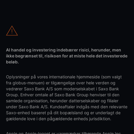
Al handel og investering indebærer risici, herunder, men
ikke begrænset til, risikoen for at miste hele det investerede
beløb.
Oplysninger på vores internationale hjemmeside (som valgt
fra globus-menuen) er tilgængelige over hele verden og
vedrører Saxo Bank A/S som moderselskabet i Saxo Bank
Group. Enhver omtale af Saxo Bank Group henviser til den
samlede organisation, herunder datterselskaber og filialer
under Saxo Bank A/S. Kundeaftaler indgås med den relevante
Saxo-enhed baseret på dit bopælsland og er underlagt de
gældende love i den pågældende enheds jurisdiktion.
Apple og Apple-logoet er varemærker tilhørende Apple Inc.,