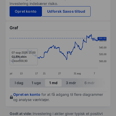
Investering indebærer risiko.
Opret konto
Udforsk Saxos tilbud
Graf
Chart
566,00
560,00
Line chart with 391 data points.
540,00
The chart has 1 X axis displaying categories.
07-aug-2026 15:00
520,00
GLEN:xlon
The chart has 1 Y axis displaying values. Data ranges 
Close
559,90
500,00
jul
13
17
21
27
31
aug
7
End of interactive chart.
I dag
1 uge
1 md
3 mdr
6 mdr
1 år
Opret en konto
for at få adgang til flere diagrammer
og analyse værktøjer.
Godt at vide:
Investering i aktier giver typisk et positivt