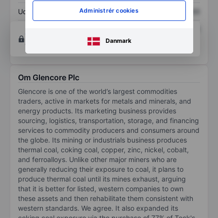
Administrér cookies
Udbytte pr. aktie
XXXXXXX
XXXXXXX
Afkast af egenkapital
XXXXXXX
XXXXXXX
Opret konto
for at få adgang til flere diagrammer
Danmark
og analyse værktøjer.
Om Glencore Plc
Glencore is one of the world’s largest commodities
traders, active in markets for metals and minerals, and
energy products. Its marketing business provides
sourcing, logistics, transportation, storage, and financing
services to commodity producers and consumers around
the globe. Its mining or industrials business produces
thermal coal, coking coal, copper, zinc, nickel, cobalt,
and ferroalloys. Unlike other major miners who are
generally reducing their exposure to coal, it plans to
produce thermal coal until its mines exhaust, arguing
that it is better for listed, western companies to own
these assets and then rehabilitate them consistent with
western standards. We agree. It also expanded its
coking coal exposure via the purchase of 77% of Teck's