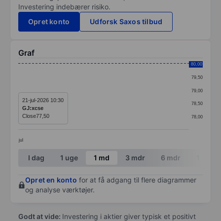
Investering indebærer risiko.
Opret konto
Udforsk Saxos tilbud
Graf
Chart
80,00
79,50
Line chart with 1 data point.
79,00
The chart has 1 X axis displaying categories.
21-jul-2026 10:30
78,50
GJ:xcse
The chart has 1 Y axis displaying values. Data ranges 
Close
77,50
78,00
jul
End of interactive chart.
I dag
1 uge
1 md
3 mdr
6 mdr
1 år
Opret en konto
for at få adgang til flere diagrammer
og analyse værktøjer.
Godt at vide:
Investering i aktier giver typisk et positivt