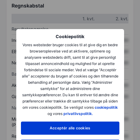
Regnskabstal
1. kvt.
2. kvt.
Resultatopgørelse
Cookiepolitik
Indtægter
XXXXXXX
XXXXXXX
Vores websteder bruger cookies til at give dig en bedre
EBITDA
XXXXXXX
XXXXXXX
browseroplevelse ved at aktivere, optimere og
analysere webstedets drift, samt til at give personligt
Nettoresultat
XXXXXXX
XXXXXXX
tilpasset annonceindhold og mulighed for at oprette
forbindelse til sociale medier. Ved at vælge "Acceptér
Balance
alle" accepterer du brugen af cookies og den tilhørende
behandling af personlige data. Vælg "Administrer
Aktiver i alt
XXXXXXX
XXXXXXX
samtykke" for at administrere dine
samtykkepræferencer. Du kan til enhver tid ændre dine
Gæld
XXXXXXX
XXXXXXX
præferencer eller trække dit samtykke tilbage på siden
Nøgletal
om vores cookiepolitik. Se venligst vores
cookiepolitik
og vores
privatlivspolitik.
Markedsværdi/omsætning
XXXXXXX
XXXXXXX
(P/S)
Acceptér alle cookies
Resultat pr. aktie (EPS)
XXXXXXX
XXXXXXX