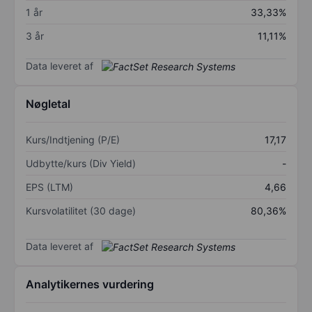
1 år
33,33%
3 år
11,11%
Data leveret af
Nøgletal
Kurs/Indtjening (P/E)
17,17
Udbytte/kurs (Div Yield)
-
EPS (LTM)
4,66
Kursvolatilitet (30 dage)
80,36%
Data leveret af
Analytikernes vurdering