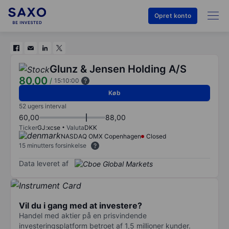
Opret konto
Glunz & Jensen Holding A/S
80,00
/
15:10:00
Køb
52 ugers interval
60,00
88,00
Ticker
GJ:xcse
Valuta
DKK
NASDAQ OMX Copenhagen
Closed
15 minutters forsinkelse
Data leveret af
Vil du i gang med at investere?
Handel med aktier på en prisvindende
investeringsplatform betroet af 1,5 millioner kunder.