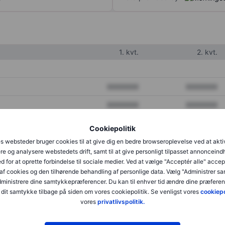
1. kvt.
2. kvt.
XXXXXXX
XXXXXXX
XXXXXXX
XXXXXXX
XXXXXXX
XXXXXXX
Cookiepolitik
s websteder bruger cookies til at give dig en bedre browseroplevelse ved at akti
re og analysere webstedets drift, samt til at give personligt tilpasset annonceind
XXXXXXX
XXXXXXX
d for at oprette forbindelse til sociale medier. Ved at vælge "Acceptér alle" accep
af cookies og den tilhørende behandling af personlige data. Vælg "Administrer s
XXXXXXX
XXXXXXX
administrere dine samtykkepræferencer. Du kan til enhver tid ændre dine præferenc
dit samtykke tilbage på siden om vores cookiepolitik. Se venligst vores
cookiepo
vores
privatlivspolitik.
XXXXXXX
XXXXXXX