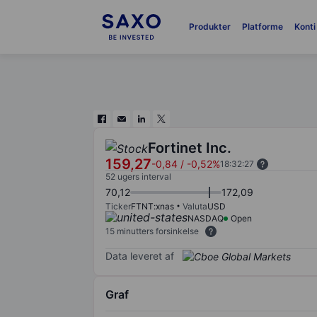
Produkter
Platforme
Konti
Fortinet Inc.
159,27
-0,84
/
-0,52%
18:32:27
52 ugers interval
70,12
172,09
Ticker
FTNT:xnas
Valuta
USD
NASDAQ
Open
15 minutters forsinkelse
Data leveret af
Graf
Chart