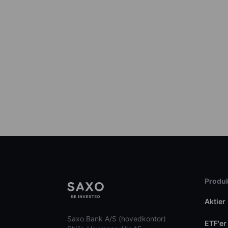
Produk
Aktier
Saxo Bank A/S (hovedkontor)
ETF'er