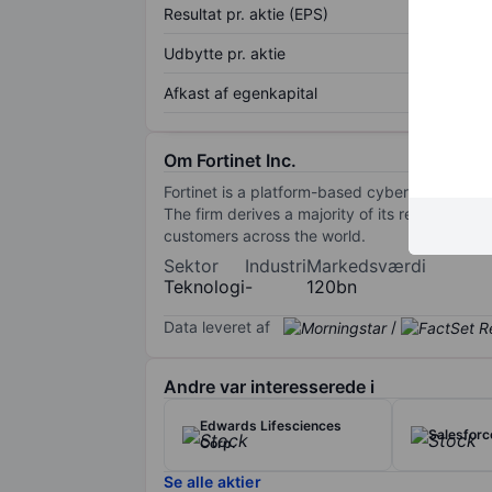
Resultat pr. aktie (EPS)
Udbytte pr. aktie
Afkast af egenkapital
Om Fortinet Inc.
Fortinet is a platform-based cybersecurity ve
The firm derives a majority of its revenue th
customers across the world.
Sektor
Industri
Markedsværdi
Teknologi
-
120bn
Data leveret af
/
Andre var interesserede i
Edwards Lifesciences
Salesforce
Corp.
Se alle aktier