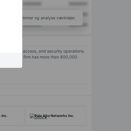
XXXXXXX
XXXXXXX
XXXXXXX
XXXXXXX
l flere diagrammer og analyse værktøjer.
XXXXXXX
XXXXXXX
, zero-trust access, and security operations.
ifornia-based firm has more than 800,000
 Inc.
Palo Alto Networks Inc.