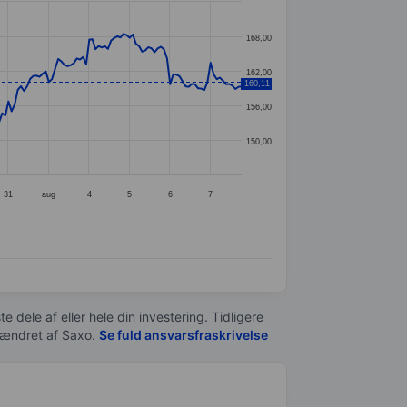
168,00
162,00
160,11
156,00
150,00
31
aug
4
5
6
7
e dele af eller hele din investering. Tidligere
t ændret af
Saxo
.
Se fuld ansvarsfraskrivelse