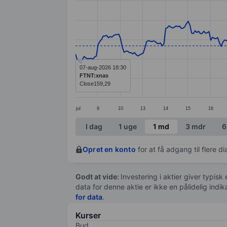
Line chart with 297 data points.
The chart has 1 X axis displaying categ
The chart has 1 Y axis displaying value
07-aug-2026 18:30
FTNT:xnas
Close
159,29
jul
9
10
13
14
15
16
End of interactive chart.
I dag
1 uge
1 md
3 mdr
6
Opret en konto
for at få adgang til flere 
Godt at vide:
Investering i aktier giver typisk
data for denne aktie er ikke en pålidelig indi
for data
.
Kurser
Bud