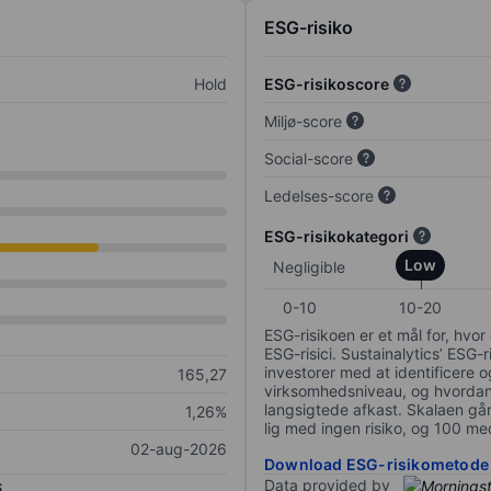
ESG-risiko
Hold
ESG-risikoscore
Miljø-score
Social-score
Ledelses-score
ESG-risikokategori
Low
Negligible
0-10
10-20
ESG-risikoen er et mål for, hv
ESG-risici. Sustainalytics’ ESG-r
investorer med at identificere og
165,27
virksomhedsniveau, og hvordan 
langsigtede afkast. Skalaen går f
1,26%
lig med ingen risiko, og 100 me
02-aug-2026
Download ESG-risikometode
Data provided by