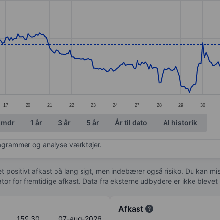
ories.
s. Data ranges from 144.62 to 168.42.
17
20
21
22
23
24
27
28
29
30
 mdr
1 år
3 år
5 år
År til dato
Al historik
diagrammer og analyse værktøjer.
 et positivt afkast på lang sigt, men indebærer også risiko. Du kan mist
kator for fremtidige afkast. Data fra eksterne udbydere er ikke bleve
Afkast
159,30
07-aug-2026