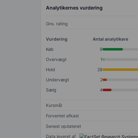
Analytikernes vurdering
Gns. rating
Vurdering
Antal analytikere
Køb
9
Overvægt
1
Hold
28
Undervægt
2
Sælg
4
Kursmål
Forventet afkast
Senest opdateret
Data leveret af