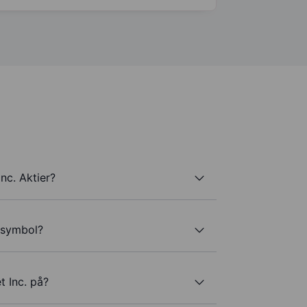
nc. Aktier?
ersymbol?
t Inc. på?