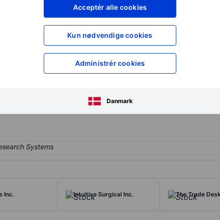
XXXXXXX
XXXXXXX
Acceptér alle cookies
XXXXXXX
XXXXXXX
Opret konto
for at få adgang ti
Kun nødvendige cookies
XXXXXXX
XXXXXXX
Administrér cookies
ndor with product offerings covering network security, cloud security
rough sales of its subscriptions and support-based business. The Cal
Danmark
 Inc.
Intuitive Surgical Inc.
The Trade Desk