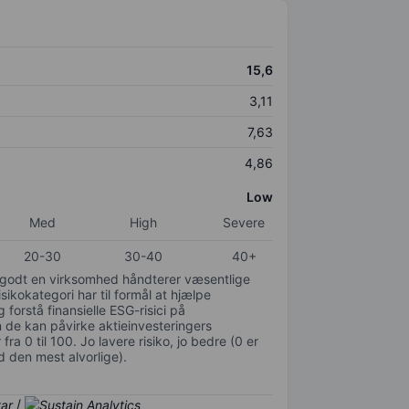
15,6
3,11
7,63
4,86
Low
Med
High
Severe
20-30
30-40
40+
or godt en virksomhed håndterer væsentlige
isikokategori har til formål at hjælpe
 forstå finansielle ESG-risici på
de kan påvirke aktieinvesteringers
ra 0 til 100. Jo lavere risiko, jo bedre (0 er
d den mest alvorlige).
/