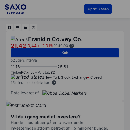
Opret konto
Franklin Co.vey Co.
21,42
-0,44
/
-2,01%
20:10:00
Køb
52 ugers interval
11,16
26,81
Ticker
FC:xnys
Valuta
USD
New York Stock Exchange
Closed
15 minutters forsinkelse
Data leveret af
Vil du i gang med at investere?
Handel med aktier på en prisvindende
investeringsplatform betroet af 1,5 millioner kunder.