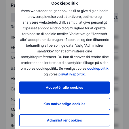
Cookiepolitik
Regnskabstal
Vores websteder bruger cookies til at give dig en bedre
browseroplevelse ved at aktivere, optimere og
1. kvt.
2. kvt.
analysere webstedets drift, samt til at give personligt
Resultatopgørelse
tilpasset annonceindhold og mulighed for at oprette
forbindelse til sociale medier. Ved at vælge "Acceptér
Indtægter
XXXXXXX
XXXXXXX
alle" accepterer du brugen af cookies og den tilhørende
behandling af personlige data. Vælg "Administrer
EBITDA
XXXXXXX
XXXXXXX
samtykke" for at administrere dine
samtykkepræferencer. Du kan til enhver tid ændre dine
Nettoresultat
XXXXXXX
XXXXXXX
præferencer eller trække dit samtykke tilbage på siden
Balance
om vores cookiepolitik. Se venligst vores
cookiepolitik
og vores
privatlivspolitik.
Aktiver i alt
XXXXXXX
XXXXXXX
Acceptér alle cookies
Gæld
XXXXXXX
XXXXXXX
Nøgletal
Kun nødvendige cookies
Markedsværdi/omsætning
XXXXXXX
XXXXXXX
(P/S)
Administrér cookies
Resultat pr. aktie (EPS)
XXXXXXX
XXXXXXX