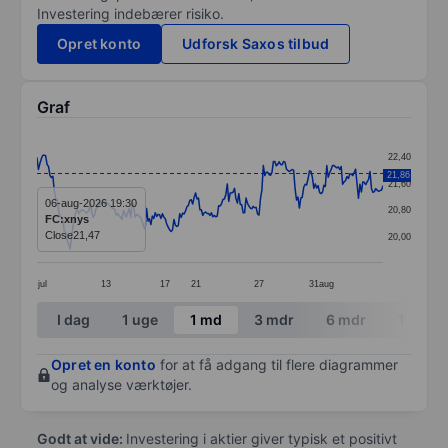
Investering indebærer risiko.
Opret konto
Udforsk Saxos tilbud
Graf
Chart
22,40
Line chart with 241 data points.
21,86
21,60
The chart has 1 X axis displaying categories.
06-aug-2026 19:30
20,80
FC:xnys
The chart has 1 Y axis displaying values. Data ranges
Close
21,47
20,00
jul
13
17
21
27
31
aug
End of interactive chart.
I dag
1 uge
1 md
3 mdr
6 mdr
1 år
Opret en konto
for at få adgang til flere diagrammer
og analyse værktøjer.
Godt at vide:
Investering i aktier giver typisk et positivt