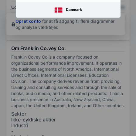
Udbytte pr. aktie
XXXXXXX
XXXXXXX
Danmark
Afkast af egenkapital
XXXXXXX
XXXXXXX
Opret konto
for at få adgang til flere diagrammer
og analyse værktøjer.
Om Franklin Co.vey Co.
Franklin Covey Co is a company focused on
organizational performance improvement. It operates in
the business segments of North America, International
Direct Offices, International Licensees, Education
Division. The company derives revenue from providing
training and consulting services and through the sale of
books, audio media, and other related products. It has a
business presence in Australia, New Zealand, China,
Japan, the United Kingdom, Ireland, and Other countries.
Sektor
Ikke-cykliske aktier
Industri
-