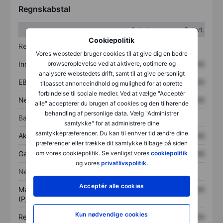
Regnskabstal
1. kvt.
2. kvt.
Cookiepolitik
Resultatopgørelse
Vores websteder bruger cookies til at give dig en bedre
Indtægter
XXXXXXX
XXXXXXX
browseroplevelse ved at aktivere, optimere og
analysere webstedets drift, samt til at give personligt
EBITDA
XXXXXXX
XXXXXXX
tilpasset annonceindhold og mulighed for at oprette
forbindelse til sociale medier. Ved at vælge "Acceptér
Nettoresultat
XXXXXXX
XXXXXXX
alle" accepterer du brugen af cookies og den tilhørende
behandling af personlige data. Vælg "Administrer
Balance
samtykke" for at administrere dine
samtykkepræferencer. Du kan til enhver tid ændre dine
Aktiver i alt
XXXXXXX
XXXXXXX
præferencer eller trække dit samtykke tilbage på siden
Gæld
XXXXXXX
XXXXXXX
om vores cookiepolitik. Se venligst vores
cookiepolitik
og vores
privatlivspolitik.
Nøgletal
Acceptér alle cookies
Markedsværdi/omsætning
XXXXXXX
XXXXXXX
(P/S)
Kun nødvendige cookies
Resultat pr. aktie (EPS)
XXXXXXX
XXXXXXX