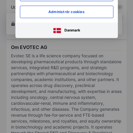
Udbytte pr. aktie
XXXXXXX
XXXXXXX
Administrér cookies
Afkast af egenkapital
XXXXXXX
XXXXXXX
Opret konto
for at få adgang til flere diagrammer
og analyse værktøjer.
Danmark
Om EVOTEC AG
Evotec SE is a life science company focused on
developing pharmaceutical products through standalone
services, integrated R&D programs, and strategic
partnerships with pharmaceutical and biotechnology
companies, academic institutions, and other partners. It
operates across drug discovery, preclinical
development, and manufacturing, with expertise in areas
including oncology, central nervous system,
cardiovascular-renal, immune and inflammatory,
infectious, and other diseases. The Company generates
revenue through fee-for-service and FTE-based
services, milestones, and royalties, and equity ownership
in biotechnology and academic projects. It operates
through the Shared R&D and Discovery & Preclinical