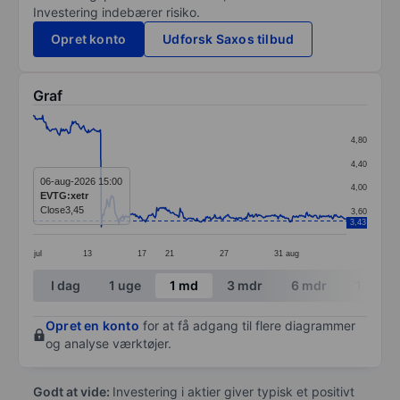
Investering indebærer risiko.
Opret konto
Udforsk Saxos tilbud
Graf
Chart
4,80
Line chart with 391 data points.
4,40
The chart has 1 X axis displaying categories.
06-aug-2026 15:00
4,00
EVTG:xetr
The chart has 1 Y axis displaying values. Data ranges 
Close
3,45
3,60
3,43
jul
13
17
21
27
31
aug
End of interactive chart.
I dag
1 uge
1 md
3 mdr
6 mdr
1 år
Opret en konto
for at få adgang til flere diagrammer
og analyse værktøjer.
Godt at vide:
Investering i aktier giver typisk et positivt