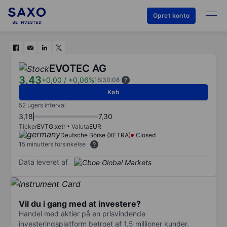
Opret konto
EVOTEC AG
3,43
+0,00
/
+0,06%
16:30:08
Køb
52 ugers interval
3,18
7,30
Ticker
EVTG:xetr
Valuta
EUR
Deutsche Börse (XETRA)
Closed
15 minutters forsinkelse
Data leveret af
Vil du i gang med at investere?
Handel med aktier på en prisvindende
investeringsplatform betroet af 1,5 millioner kunder.