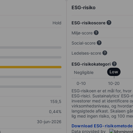
ESG-risiko
Hold
ESG-risikoscore
Miljø-score
Social-score
Ledelses-score
ESG-risikokategori
Low
Negligible
0-10
10-20
ESG-risikoen er et mål for, hv
ESG-risici. Sustainalytics’ ESG-r
investorer med at identificere og
159,5
virksomhedsniveau, og hvordan 
langsigtede afkast. Skalaen går f
0,44%
lig med ingen risiko, og 100 me
30-jun-2026
Download ESG-risikometode
Data provided by