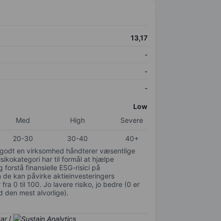
13,17
-
-
-
Low
Med
High
Severe
20-30
30-40
40+
or godt en virksomhed håndterer væsentlige
isikokategori har til formål at hjælpe
 forstå finansielle ESG-risici på
de kan påvirke aktieinvesteringers
ra 0 til 100. Jo lavere risiko, jo bedre (0 er
d den mest alvorlige).
/