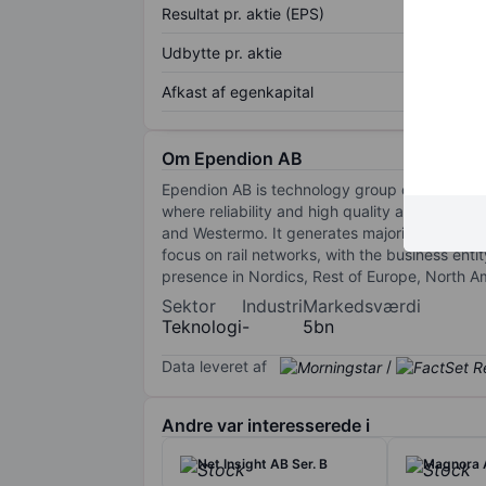
Resultat pr. aktie (EPS)
Udbytte pr. aktie
Afkast af egenkapital
Om Ependion AB
Ependion AB is technology group delivering dig
where reliability and high quality are critica
and Westermo. It generates majority of reven
focus on rail networks, with the business ent
presence in Nordics, Rest of Europe, North Am
Sektor
Industri
Markedsværdi
Teknologi
-
5bn
Data leveret af
/
Andre var interesserede i
Net Insight AB Ser. B
Magnora