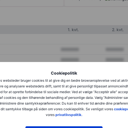
1. kvt.
2. kvt.
XXXXXXX
XXXXXXX
XXXXXXX
XXXXXXX
XXXXXXX
XXXXXXX
Cookiepolitik
s websteder bruger cookies til at give dig en bedre browseroplevelse ved at akti
re og analysere webstedets drift, samt til at give personligt tilpasset annonceind
XXXXXXX
XXXXXXX
d for at oprette forbindelse til sociale medier. Ved at vælge "Acceptér alle" accep
af cookies og den tilhørende behandling af personlige data. Vælg "Administrer s
XXXXXXX
XXXXXXX
administrere dine samtykkepræferencer. Du kan til enhver tid ændre dine præferenc
dit samtykke tilbage på siden om vores cookiepolitik. Se venligst vores
cookiepo
vores
privatlivspolitik.
XXXXXXX
XXXXXXX