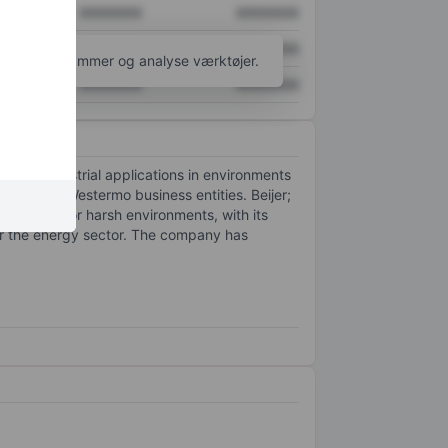
XXXXXXX
XXXXXXX
XXXXXXX
XXXXXXX
l flere diagrammer og analyse værktøjer.
XXXXXXX
XXXXXXX
on for industrial applications in environments
ronics and Westermo business entities. Beijer;
lutions for harsh environments, with its
 for the energy sector. The company has