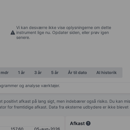
Vi kan desværre ikke vise oplysningerne om dette
instrument lige nu. Opdater siden, eller prøv igen
senere.
 mdr
1 år
3 år
5 år
År til dato
Al historik
diagrammer og analyse værktøjer.
 et positivt afkast på lang sigt, men indebærer også risiko. Du kan mist
kator for fremtidige afkast. Data fra eksterne udbydere er ikke bleve
Afkast
157,60
05-aug-2026