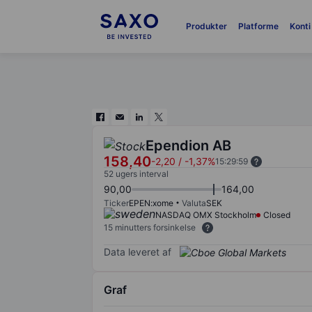
Produkter
Platforme
Konti
Ependion AB
158,40
-2,20
/
-1,37%
15:29:59
52 ugers interval
90,00
164,00
Ticker
EPEN:xome
Valuta
SEK
NASDAQ OMX Stockholm
Closed
15 minutters forsinkelse
Data leveret af
Graf