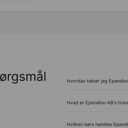
pørgsmål
Hvordan køber jeg Ependion
Hvad er Ependion AB's tick
Hvilken børs handles Epend