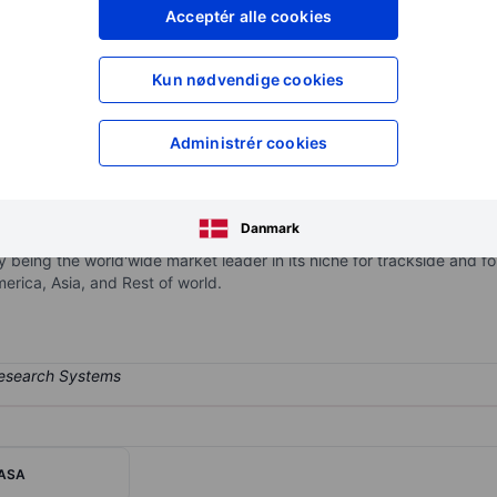
XXXXXXX
XXXXXXX
Acceptér alle cookies
XXXXXXX
XXXXXXX
Opret konto
for at få adgang ti
Kun nødvendige cookies
XXXXXXX
XXXXXXX
Administrér cookies
ital solutions for secure control, visualization and data communicati
l factors. The operating segments are divided between the Beijer Elect
Danmark
ue from Westermo which develops robust and secure communication so
ity being the world'wide market leader in its niche for trackside and
erica, Asia, and Rest of world.
 ASA