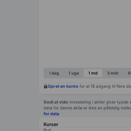
I dag
1 uge
1 md
3 mdr
6
Opret en konto
for at få adgang til flere 
Godt at vide:
Investering i aktier giver typisk
data for denne aktie er ikke en pålidelig indi
for data
.
Kurser
Bud