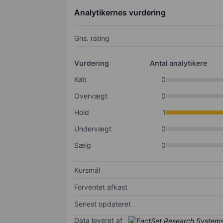
Analytikernes vurdering
Gns. rating
Vurdering
Antal analytikere
Køb
0
Overvægt
0
Hold
1
Undervægt
0
Sælg
0
Kursmål
Forventet afkast
Senest opdateret
Data leveret af