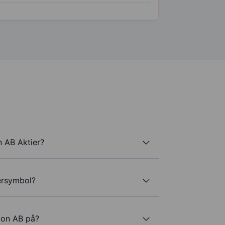
 AB Aktier?
ersymbol?
ion AB på?